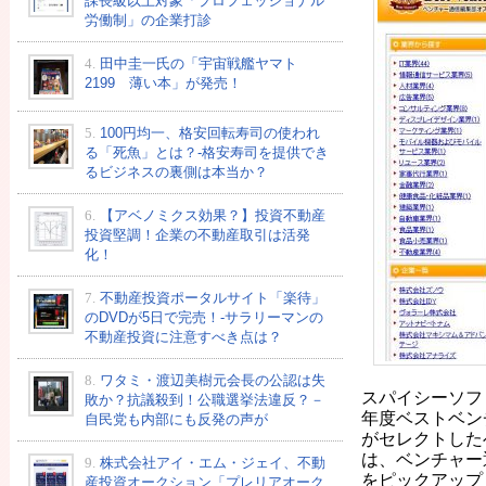
課長級以上対象「プロフェッショナル
労働制」の企業打診
4.
田中圭一氏の「宇宙戦艦ヤマト
2199 薄い本」が発売！
5.
100円均一、格安回転寿司の使われ
る「死魚」とは？-格安寿司を提供でき
るビジネスの裏側は本当か？
6.
【アベノミクス効果？】投資不動産
投資堅調！企業の不動産取引は活発
化！
7.
不動産投資ポータルサイト「楽待」
のDVDが5日で完売！-サラリーマンの
不動産投資に注意すべき点は？
8.
ワタミ・渡辺美樹元会長の公認は失
スパイシーソフト
敗か？抗議殺到！公職選挙法違反？－
年度ベストベン
自民党も内部にも反発の声が
がセレクトした
は、ベンチャー
9.
株式会社アイ・エム・ジェイ、不動
をピックアップ
産投資オークション「プレリアオーク