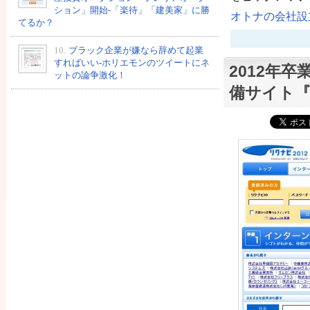
ション」開始-「楽待」「建美家」に勝
オトナの会社設立
てるか？
10.
ブラック企業が嫌なら辞めて起業
すればいい-ホリエモンのツイートにネ
2012年
ットの論争激化！
備サイト『