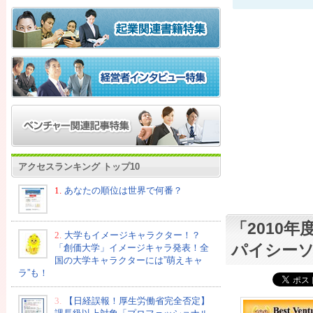
アクセスランキング トップ10
1.
あなたの順位は世界で何番？
「2010
2.
大学もイメージキャラクター！？
パイシー
「創価大学」イメージキャラ発表！全
国の大学キャラクターには”萌えキャ
ラ”も！
3.
【日経誤報！厚生労働省完全否定】