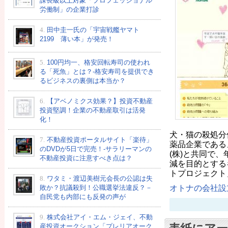
課長級以上対象「プロフェッショナル
労働制」の企業打診
4.
田中圭一氏の「宇宙戦艦ヤマト
2199 薄い本」が発売！
5.
100円均一、格安回転寿司の使われ
る「死魚」とは？-格安寿司を提供でき
るビジネスの裏側は本当か？
6.
【アベノミクス効果？】投資不動産
投資堅調！企業の不動産取引は活発
化！
犬・猫の殺処分
7.
不動産投資ポータルサイト「楽待」
薬品企業である
のDVDが5日で完売！-サラリーマンの
(株)と共同で
不動産投資に注意すべき点は？
減を目的とする
トプロジェクト
8.
ワタミ・渡辺美樹元会長の公認は失
オトナの会社設立
敗か？抗議殺到！公職選挙法違反？－
自民党も内部にも反発の声が
9.
株式会社アイ・エム・ジェイ、不動
産投資オークション「プレリアオーク