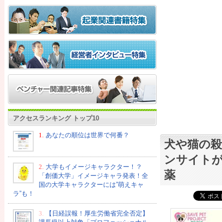
アクセスランキング トップ10
1.
あなたの順位は世界で何番？
犬や猫の殺
ンサイトが
2.
大学もイメージキャラクター！？
薬
「創価大学」イメージキャラ発表！全
国の大学キャラクターには”萌えキャ
ラ”も！
3.
【日経誤報！厚生労働省完全否定】