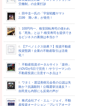
労働制」の企業打診
4.
田中圭一氏の「宇宙戦艦ヤマト
2199 薄い本」が発売！
5.
100円均一、格安回転寿司の使われ
る「死魚」とは？-格安寿司を提供でき
るビジネスの裏側は本当か？
6.
【アベノミクス効果？】投資不動産
投資堅調！企業の不動産取引は活発
化！
7.
不動産投資ポータルサイト「楽待」
のDVDが5日で完売！-サラリーマンの
不動産投資に注意すべき点は？
8.
ワタミ・渡辺美樹元会長の公認は失
敗か？抗議殺到！公職選挙法違反？－
自民党も内部にも反発の声が
9.
株式会社アイ・エム・ジェイ、不動
産投資オークション「プレリアオーク