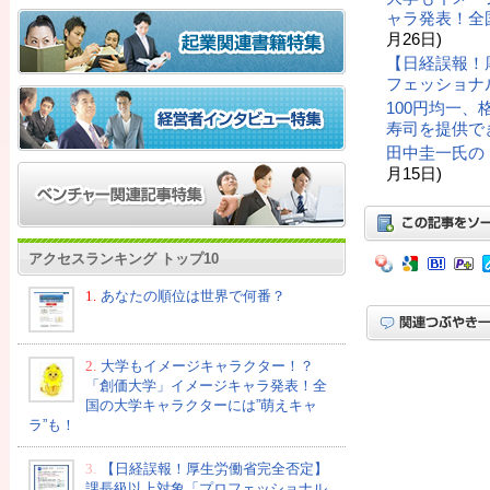
ャラ発表！全
月26日)
【日経誤報！
フェッショナ
100円均一
寿司を提供で
田中圭一氏の
月15日)
アクセスランキング トップ10
1.
あなたの順位は世界で何番？
2.
大学もイメージキャラクター！？
「創価大学」イメージキャラ発表！全
国の大学キャラクターには”萌えキャ
ラ”も！
3.
【日経誤報！厚生労働省完全否定】
課長級以上対象「プロフェッショナル