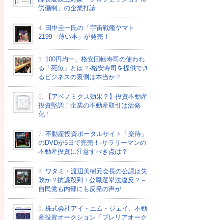
労働制」の企業打診
4.
田中圭一氏の「宇宙戦艦ヤマト
2199 薄い本」が発売！
5.
100円均一、格安回転寿司の使われ
る「死魚」とは？-格安寿司を提供でき
るビジネスの裏側は本当か？
6.
【アベノミクス効果？】投資不動産
投資堅調！企業の不動産取引は活発
化！
7.
不動産投資ポータルサイト「楽待」
のDVDが5日で完売！-サラリーマンの
不動産投資に注意すべき点は？
8.
ワタミ・渡辺美樹元会長の公認は失
敗か？抗議殺到！公職選挙法違反？－
自民党も内部にも反発の声が
9.
株式会社アイ・エム・ジェイ、不動
産投資オークション「プレリアオーク