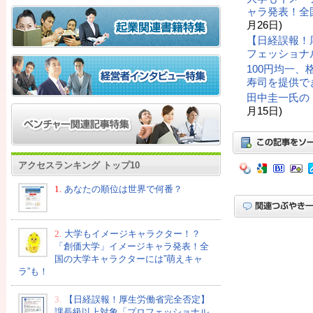
ャラ発表！全
月26日)
【日経誤報！
フェッショナ
100円均一
寿司を提供で
田中圭一氏の
月15日)
アクセスランキング トップ10
1.
あなたの順位は世界で何番？
2.
大学もイメージキャラクター！？
「創価大学」イメージキャラ発表！全
国の大学キャラクターには”萌えキャ
ラ”も！
3.
【日経誤報！厚生労働省完全否定】
課長級以上対象「プロフェッショナル