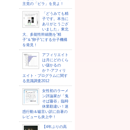
主党の「ビラ」を見よ！
「どうみても精
子です。本当に
ありがとうござ
いました」東北
大、多能性幹細胞を”精
子”＆”卵子”にする分子機構
を発見！
アフィリエイト
は月にどのくら
い儲かるの
か？-アフィリ
エイト・プログラムに関す
る意識調査2012
女性初のラーメ
ン評論家が「鬼
そば藤谷」臨時
休業勘違い！迷
惑行動＆嘘言い訳に自著の
レビューも炎上中！
【4年ぶりの高