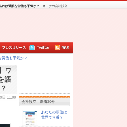
あれば過酷な労働も平気か？
オトナの会社設立
な労働も平気か？
】ワ
を語
か？
日 11:00
会社設立 新着30件
あなたの順位は
世界で何番？