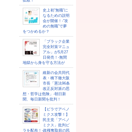
拡散！
史上初”無職”に
なるための説明
会が開催！-”攻
めの無職”で夢
をつかめるか？
「ブラック企業
完全対策マニュ
アル」が5月27
日発売！-無間
地獄から身を守る方法が
維新の会共同代
表・橋下徹大阪
市長「憲法96条
改正反対派の思
想・哲学は危険」-朝日新
聞、毎日新聞を批判！
【ビラでアベノ
ミクス攻撃！】
民主党「アベノ
ミクス」批判ビ
ラを配布！-政権奪取前の民