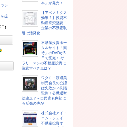
本」が発売！
ェッシ
【アベノミクス
司を提
効果？】投資不
動産投資堅調！
5日)
企業の不動産取
引は活発化！
不動産投資ポー
タルサイト「楽
待」のDVDが5
日で完売！-サ
ラリーマンの不動産投資に
注意すべき点は？
ワタミ・渡辺美
樹元会長の公認
は失敗か？抗議
殺到！公職選挙
法違反？－自民党も内部に
も反発の声が
株式会社アイ・
エム・ジェイ、
不動産投資オー