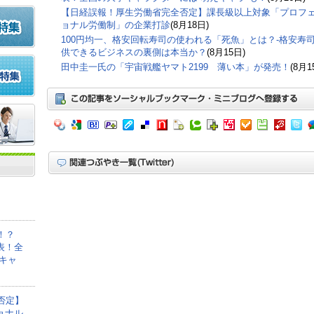
【日経誤報！厚生労働省完全否定】課長級以上対象「プロフ
ョナル労働制」の企業打診
(8月18日)
100円均一、格安回転寿司の使われる「死魚」とは？-格安寿
供できるビジネスの裏側は本当か？
(8月15日)
田中圭一氏の「宇宙戦艦ヤマト2199 薄い本」が発売！
(8月1
！？
表！全
キャ
否定】
ョナル