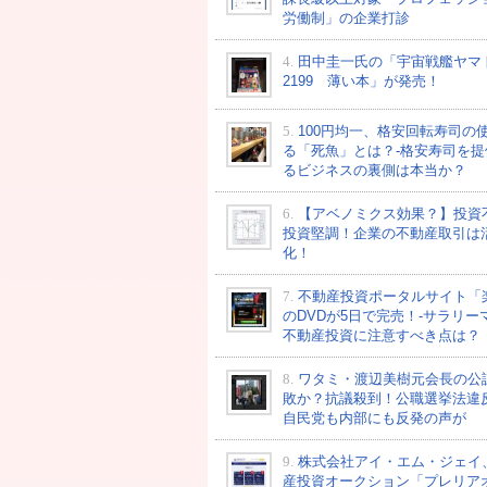
労働制」の企業打診
4.
田中圭一氏の「宇宙戦艦ヤマ
2199 薄い本」が発売！
5.
100円均一、格安回転寿司の
る「死魚」とは？-格安寿司を提
るビジネスの裏側は本当か？
6.
【アベノミクス効果？】投資
投資堅調！企業の不動産取引は
化！
7.
不動産投資ポータルサイト「
のDVDが5日で完売！-サラリー
不動産投資に注意すべき点は？
8.
ワタミ・渡辺美樹元会長の公
敗か？抗議殺到！公職選挙法違
自民党も内部にも反発の声が
9.
株式会社アイ・エム・ジェイ
産投資オークション「プレリア