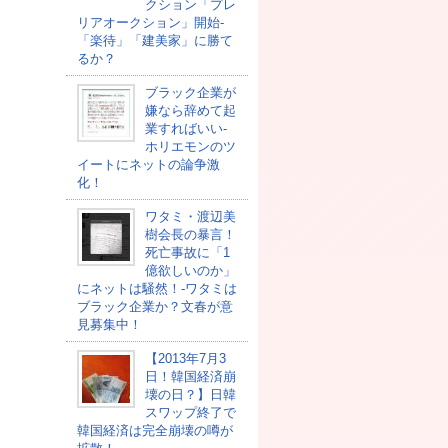
クション「プレ
リアオークション」開始-
「楽待」「建美家」に勝て
るか？
ブラック企業が
嫌なら辞めて起
業すればいい-
ホリエモンのツ
イートにネットの論争激
化！
ワタミ・渡辺美
樹会長の暴言！
死亡事故に「1
億欲しいのか」
にネットは騒然！-ワタミは
ブラック企業か？文春が意
見募集中！
【2013年7月3
日！韓国経済崩
壊の日？】日韓
スワップ終了で
韓国経済は完全崩壊の噂が