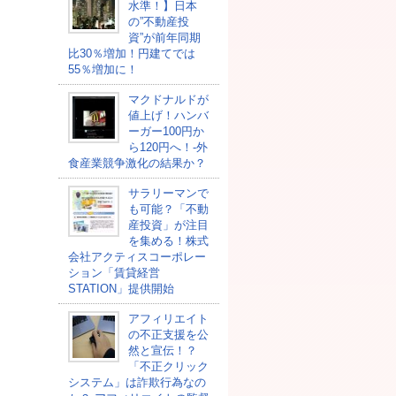
水準！】日本
の”不動産投
資”が前年同期
比30％増加！円建てでは
55％増加に！
マクドナルドが
値上げ！ハンバ
ーガー100円か
ら120円へ！-外
食産業競争激化の結果か？
サラリーマンで
も可能？「不動
産投資」が注目
を集める！株式
会社アクティスコーポレー
ション「賃貸経営
STATION」提供開始
アフィリエイト
の不正支援を公
然と宣伝！？
「不正クリック
システム」は詐欺行為なの