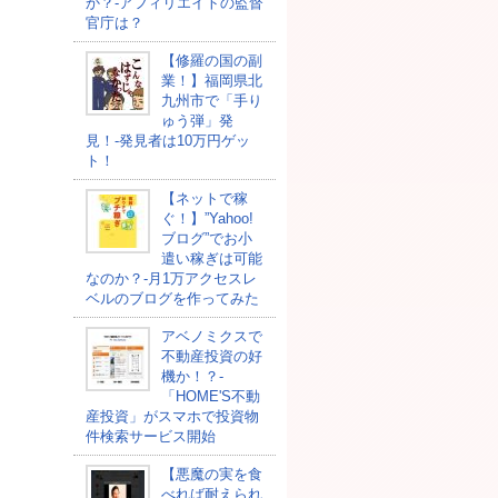
か？-アフィリエイトの監督
官庁は？
【修羅の国の副
業！】福岡県北
九州市で「手り
ゅう弾」発
見！-発見者は10万円ゲッ
ト！
【ネットで稼
ぐ！】”Yahoo!
ブログ”でお小
遣い稼ぎは可能
なのか？-月1万アクセスレ
ベルのブログを作ってみた
アベノミクスで
不動産投資の好
機か！？-
「HOME'S不動
産投資」がスマホで投資物
件検索サービス開始
【悪魔の実を食
べれば耐えられ