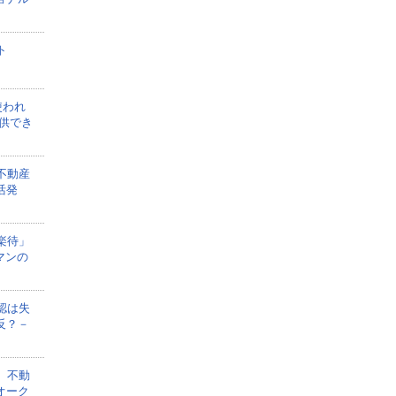
ト
使われ
供でき
不動産
活発
楽待」
マンの
認は失
反？－
、不動
オーク