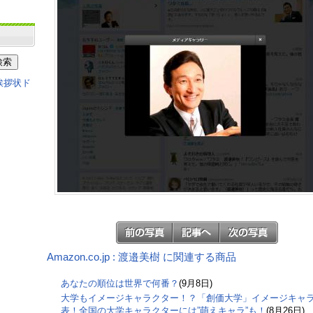
Amazon.co.jp : 渡邉美樹 に関連する商品
あなたの順位は世界で何番？
(9月8日)
大学もイメージキャラクター！？「創価大学」イメージキャ
表！全国の大学キャラクターには”萌えキャラ”も！
(8月26日)