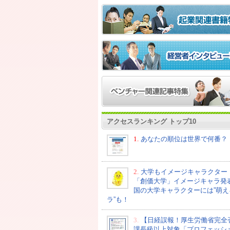
アクセスランキング トップ10
1.
あなたの順位は世界で何番？
2.
大学もイメージキャラクター
「創価大学」イメージキャラ発
国の大学キャラクターには”萌え
ラ”も！
3.
【日経誤報！厚生労働省完全
課長級以上対象「プロフェッシ