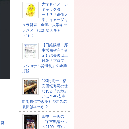
大学もイメージ
キャラクタ
ー！？「創価大
学」イメージキ
ャラ発表！全国の大学キャ
ラクターには”萌えキャ
ラ”も！
【日経誤報！厚
生労働省完全否
定】課長級以上
対象「プロフェ
ッショナル労働制」の企業
打診
100円均一、格
安回転寿司の使
われる「死魚」
とは？-格安寿
司を提供できるビジネスの
裏側は本当か？
田中圭一氏の
「宇宙戦艦ヤマ
ラ発
ト2199 薄い