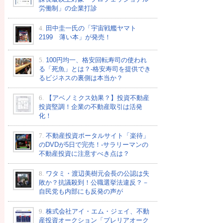
労働制」の企業打診
4.
田中圭一氏の「宇宙戦艦ヤマト
2199 薄い本」が発売！
5.
100円均一、格安回転寿司の使われ
る「死魚」とは？-格安寿司を提供でき
るビジネスの裏側は本当か？
6.
【アベノミクス効果？】投資不動産
投資堅調！企業の不動産取引は活発
化！
7.
不動産投資ポータルサイト「楽待」
のDVDが5日で完売！-サラリーマンの
不動産投資に注意すべき点は？
8.
ワタミ・渡辺美樹元会長の公認は失
敗か？抗議殺到！公職選挙法違反？－
自民党も内部にも反発の声が
9.
株式会社アイ・エム・ジェイ、不動
産投資オークション「プレリアオーク