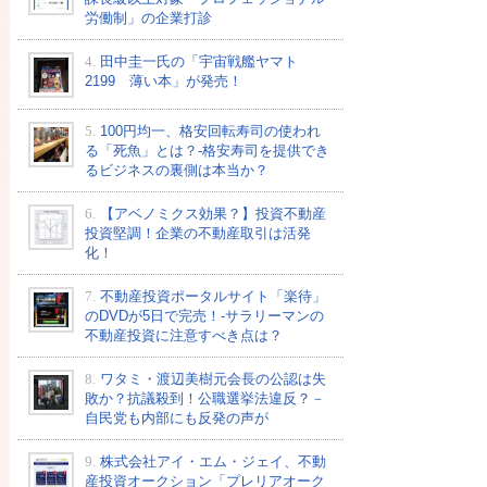
労働制」の企業打診
4.
田中圭一氏の「宇宙戦艦ヤマト
2199 薄い本」が発売！
5.
100円均一、格安回転寿司の使われ
る「死魚」とは？-格安寿司を提供でき
るビジネスの裏側は本当か？
6.
【アベノミクス効果？】投資不動産
投資堅調！企業の不動産取引は活発
化！
7.
不動産投資ポータルサイト「楽待」
のDVDが5日で完売！-サラリーマンの
不動産投資に注意すべき点は？
8.
ワタミ・渡辺美樹元会長の公認は失
敗か？抗議殺到！公職選挙法違反？－
自民党も内部にも反発の声が
9.
株式会社アイ・エム・ジェイ、不動
産投資オークション「プレリアオーク