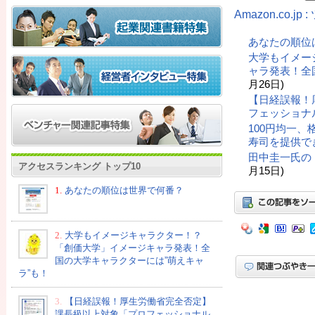
Amazon.co.
あなたの順位
大学もイメー
ャラ発表！全
月26日)
【日経誤報！
フェッショナ
100円均一
寿司を提供で
田中圭一氏の
アクセスランキング トップ10
月15日)
1.
あなたの順位は世界で何番？
2.
大学もイメージキャラクター！？
「創価大学」イメージキャラ発表！全
国の大学キャラクターには”萌えキャ
ラ”も！
3.
【日経誤報！厚生労働省完全否定】
課長級以上対象「プロフェッショナル