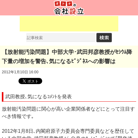
【放射能汚染問題】中部大学･武田邦彦教授がｾｼｳﾑ降
下量の増加を警告､気になるﾋﾞｼﾞﾈｽへの影響は
2012年1月10日 16:00
武田教授､気になるｺﾒﾝﾄを発表
放射能汚染問題に関心が高い企業関係者などにとって注目す
べき情報です｡
2012年1月8日､内閣府原子力委員会専門委員などを歴任して