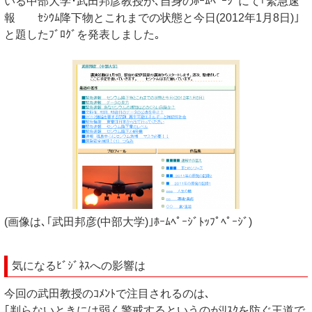
いる中部大学･武田邦彦教授が､自身のﾎｰﾑﾍﾟｰｼﾞにて｢緊急速
報 ｾｼｳﾑ降下物とこれまでの状態と今日(2012年1月8日)｣
と題したﾌﾞﾛｸﾞを発表しました｡
(画像は､｢武田邦彦(中部大学)｣ﾎｰﾑﾍﾟｰｼﾞﾄｯﾌﾟﾍﾟｰｼﾞ)
気になるﾋﾞｼﾞﾈｽへの影響は
今回の武田教授のｺﾒﾝﾄで注目されるのは､
｢判らないときには弱く警戒するというのがﾘｽｸを防ぐ王道で