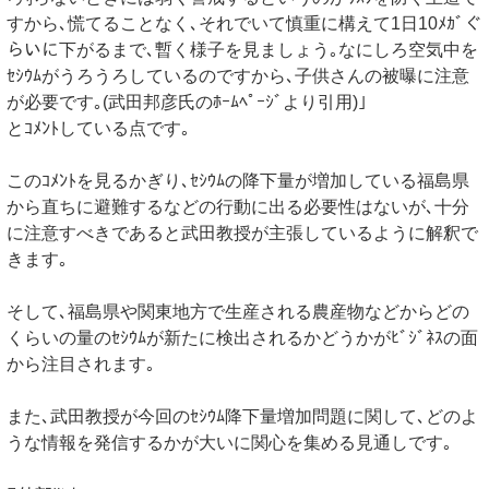
すから､慌てることなく､それでいて慎重に構えて1日10ﾒｶﾞぐ
らいに下がるまで､暫く様子を見ましょう｡なにしろ空気中を
ｾｼｳﾑがうろうろしているのですから､子供さんの被曝に注意
が必要です｡(武田邦彦氏のﾎｰﾑﾍﾟｰｼﾞより引用)｣
とｺﾒﾝﾄしている点です｡
このｺﾒﾝﾄを見るかぎり､ｾｼｳﾑの降下量が増加している福島県
から直ちに避難するなどの行動に出る必要性はないが､十分
に注意すべきであると武田教授が主張しているように解釈で
きます｡
そして､福島県や関東地方で生産される農産物などからどの
くらいの量のｾｼｳﾑが新たに検出されるかどうかがﾋﾞｼﾞﾈｽの面
から注目されます｡
また､武田教授が今回のｾｼｳﾑ降下量増加問題に関して､どのよ
うな情報を発信するかが大いに関心を集める見通しです｡