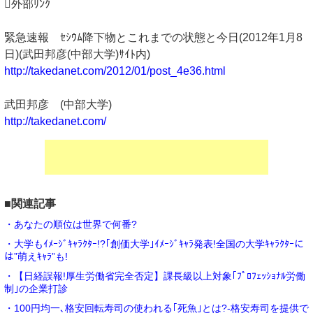
外部ﾘﾝｸ
緊急速報 ｾｼｳﾑ降下物とこれまでの状態と今日(2012年1月8
日)(武田邦彦(中部大学)ｻｲﾄ内)
http://takedanet.com/2012/01/post_4e36.html
武田邦彦 (中部大学)
http://takedanet.com/
■関連記事
・あなたの順位は世界で何番?
・大学もｲﾒｰｼﾞｷｬﾗｸﾀｰ!?｢創価大学｣ｲﾒｰｼﾞｷｬﾗ発表!全国の大学ｷｬﾗｸﾀｰに
は”萌えｷｬﾗ”も!
・【日経誤報!厚生労働省完全否定】課長級以上対象｢ﾌﾟﾛﾌｪｯｼｮﾅﾙ労働
制｣の企業打診
・100円均一､格安回転寿司の使われる｢死魚｣とは?-格安寿司を提供で