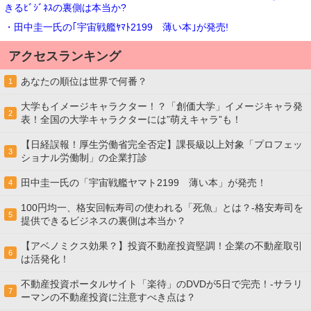
きるﾋﾞｼﾞﾈｽの裏側は本当か?
・田中圭一氏の｢宇宙戦艦ﾔﾏﾄ2199 薄い本｣が発売!
アクセスランキング
あなたの順位は世界で何番？
1
大学もイメージキャラクター！？「創価大学」イメージキャラ発
2
表！全国の大学キャラクターには”萌えキャラ”も！
【日経誤報！厚生労働省完全否定】課長級以上対象「プロフェッ
3
ショナル労働制」の企業打診
田中圭一氏の「宇宙戦艦ヤマト2199 薄い本」が発売！
4
100円均一、格安回転寿司の使われる「死魚」とは？-格安寿司を
5
提供できるビジネスの裏側は本当か？
【アベノミクス効果？】投資不動産投資堅調！企業の不動産取引
6
は活発化！
不動産投資ポータルサイト「楽待」のDVDが5日で完売！-サラリ
7
ーマンの不動産投資に注意すべき点は？