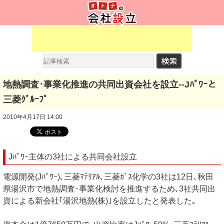
地熱調査･事業化推進の共同出資会社を設立--Jﾊﾟﾜｰと
三菱ｸﾞﾙｰﾌﾟ
2010年4月17日 14:00
Jﾊﾟﾜｰ主体の3社による共同会社設立
電源開発(Jﾊﾟﾜｰ)､三菱ﾏﾃﾘｱﾙ､三菱ｶﾞｽ化学の3社は12日､秋田
県湯沢市で地熱調査･事業化検討を推進するため､3社共同出
資による新会社｢湯沢地熱(株)｣を設立したと発表した｡