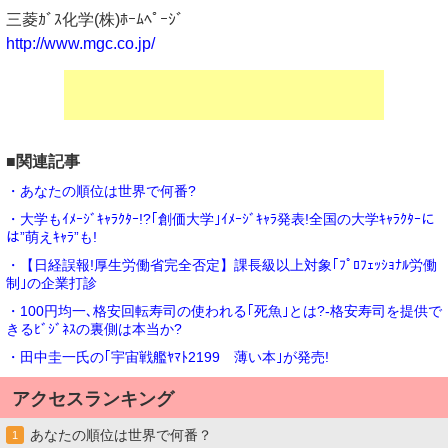
三菱ｶﾞｽ化学(株)ﾎｰﾑﾍﾟｰｼﾞ
http://www.mgc.co.jp/
■関連記事
・あなたの順位は世界で何番?
・大学もｲﾒｰｼﾞｷｬﾗｸﾀｰ!?｢創価大学｣ｲﾒｰｼﾞｷｬﾗ発表!全国の大学ｷｬﾗｸﾀｰに
は”萌えｷｬﾗ”も!
・【日経誤報!厚生労働省完全否定】課長級以上対象｢ﾌﾟﾛﾌｪｯｼｮﾅﾙ労働
制｣の企業打診
・100円均一､格安回転寿司の使われる｢死魚｣とは?-格安寿司を提供で
きるﾋﾞｼﾞﾈｽの裏側は本当か?
・田中圭一氏の｢宇宙戦艦ﾔﾏﾄ2199 薄い本｣が発売!
アクセスランキング
あなたの順位は世界で何番？
1