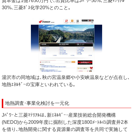
資本金は1億7650万円で､出資比率はJﾊﾟﾜｰ50%､三菱ﾏﾃﾘｱﾙ
30%､三菱ｶﾞｽ化学20%とのこと｡
湯沢市の同地域は､秋の宮温泉郷や小安峡温泉などが点在し､
地熱ｴﾈﾙｷﾞｰの宝庫といわれている｡
地熱調査･事業化検討を一元化
Jﾊﾟﾜｰと三菱ﾏﾃﾘｱﾙは､新ｴﾈﾙｷﾞｰ･産業技術総合開発機構
(NEDO)から2009年度に掘削した深度1800ﾒｰﾄﾙの調査井2本
を借り､地熱開発に関する資源量の調査等を共同で実施して