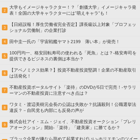
大学もイメージキャラクター！？「創価大学」イメージキャラ発
2
表！全国の大学キャラクターには”萌えキャラ”も！
【日経誤報！厚生労働省完全否定】課長級以上対象「プロフェッ
3
ショナル労働制」の企業打診
田中圭一氏の「宇宙戦艦ヤマト2199 薄い本」が発売！
4
100円均一、格安回転寿司の使われる「死魚」とは？-格安寿司を
5
提供できるビジネスの裏側は本当か？
【アベノミクス効果？】投資不動産投資堅調！企業の不動産取引
6
は活発化！
不動産投資ポータルサイト「楽待」のDVDが5日で完売！-サラリ
7
ーマンの不動産投資に注意すべき点は？
ワタミ・渡辺美樹元会長の公認は失敗か？抗議殺到！公職選挙法
8
違反？－自民党も内部にも反発の声が
株式会社アイ・エム・ジェイ、不動産投資オークション「プレリ
9
アオークション」開始-「楽待」「建美家」に勝てるか？
ブラック企業が嫌なら辞めて起業すればいい-ホリエモンのツイー