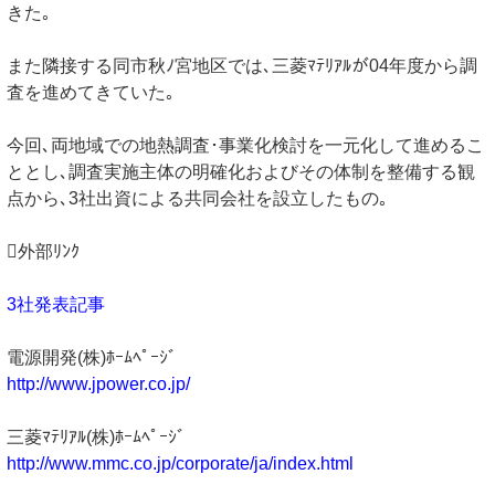
きた｡
また隣接する同市秋ﾉ宮地区では､三菱ﾏﾃﾘｱﾙが04年度から調
査を進めてきていた｡
今回､両地域での地熱調査･事業化検討を一元化して進めるこ
ととし､調査実施主体の明確化およびその体制を整備する観
点から､3社出資による共同会社を設立したもの｡
外部ﾘﾝｸ
3社発表記事
電源開発(株)ﾎｰﾑﾍﾟｰｼﾞ
http://www.jpower.co.jp/
三菱ﾏﾃﾘｱﾙ(株)ﾎｰﾑﾍﾟｰｼﾞ
http://www.mmc.co.jp/corporate/ja/index.html