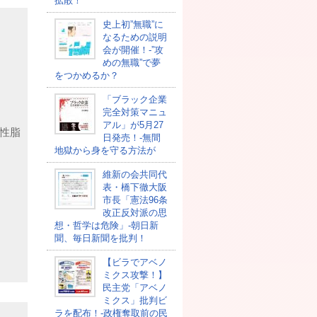
拡散！
史上初”無職”に
なるための説明
会が開催！-”攻
めの無職”で夢
をつかめるか？
「ブラック企業
完全対策マニュ
アル」が5月27
中性脂
日発売！-無間
地獄から身を守る方法が
維新の会共同代
表・橋下徹大阪
市長「憲法96条
改正反対派の思
想・哲学は危険」-朝日新
聞、毎日新聞を批判！
【ビラでアベノ
ミクス攻撃！】
民主党「アベノ
ミクス」批判ビ
ラを配布！-政権奪取前の民