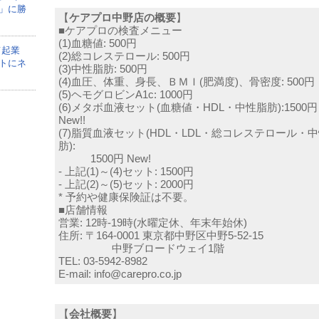
」に勝
【
ケアプロ中野店の概要
】
■ケアプロの検査メニュー
(1)血糖値: 500円
て起業
(2)総コレステロール: 500円
トにネ
(3)中性脂肪: 500円
(4)血圧、体重、身長、ＢＭＩ(肥満度)、骨密度: 500円
(5)ヘモグロビンA1c: 1000円
(6)メタボ血液セット(血糖値・HDL・中性脂肪):1500円
New!!
(7)脂質血液セット(HDL・LDL・総コレステロール・
肪):
1500円 New!
- 上記(1)～(4)セット: 1500円
- 上記(2)～(5)セット: 2000円
* 予約や健康保険証は不要。
■店舗情報
営業: 12時-19時(水曜定休、年末年始休)
住所: 〒164-0001 東京都中野区中野5-52-15
中野ブロードウェイ1階
TEL: 03-5942-8982
E-mail: info@carepro.co.jp
【
会社概要
】