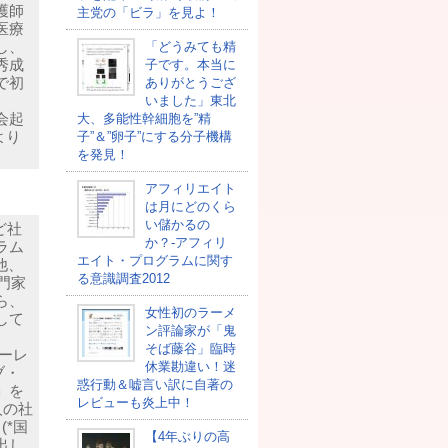
護師
主党の「ビラ」を見よ！
医療
し、
「どうみても精
秀成
子です。本当に
で初
ありがとうござ
いました」東北
会起
大、多能性幹細胞を”精
より
子”＆”卵子”にする分子機構
を発見！
アフィリエイト
は月にどのくら
い儲かるの
ど社
か？-アフィリ
ラム
エイト・プログラムに関す
他、
る意識調査2012
門家
ら、
女性初のラーメ
して
ン評論家が「鬼
そば藤谷」臨時
ーレ
休業勘違い！迷
ブ・
惑行動＆嘘言い訳に自著の
」を
レビューも炎上中！
人の社
(*国
【4年ぶりの高
出し