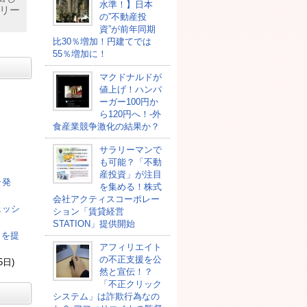
水準！】日本
リー
の”不動産投
資”が前年同期
比30％増加！円建てでは
55％増加に！
マクドナルドが
値上げ！ハンバ
ーガー100円か
ら120円へ！-外
食産業競争激化の結果か？
サラリーマンで
も可能？「不動
産投資」が注目
ラ発
を集める！株式
会社アクティスコーポレー
ェッシ
ション「賃貸経営
STATION」提供開始
司を提
アフィリエイト
の不正支援を公
5日)
然と宣伝！？
「不正クリック
システム」は詐欺行為なの