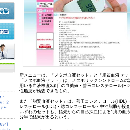
新メニューは、「メタボ血液セット」と「脂質血液セッ
「メタボ血液セット」は、メタボリックシンドロームの
用いる血液検査3項目の血糖値・善玉コレステロール(HD
性脂肪が検査できるもの。
！？
また「脂質血液セット」は、善玉コレステロール(HDL)
表！全
レステロール(LDL)・総コレステロール・中性脂肪が検
キャ
いずれのセットも、指先からの自己採血による1滴の血液
分半で結果が出るという。
否定】
ョナル