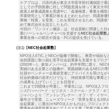
ケアプロは、川添代表が東京大学医学部付属病院で看
としての予防医療に対して問題意識を持って東京大学
政策人材養成講座を受講中に「血液検査」事業を構想
卒業研究として事業計画をまとめたものが、同講座優
果物「特賞」を受賞、これを実現させるため、同講座
めて株式会社を設立したもの。
今回の「ワンコイン健診」は、社会貢献に関連した社
業(ソーシャルベンチャー)を支援する
NEC社会起業塾
事業全体への助言や資金・PCの提供を受けている。
(注1)【
NEC社会起業塾
】
NPO法人ETIC.とNECが協働で開催し、教育や福祉な
会的課題に取り組む若手社会起業家を支援するプログ
(2002年～)。参加メンバーは、約半年間に渡り、NEC
実績のある企業との協働や、実践経験のあるNECの専
社員やベンチャー企業経営者にアドバイスを受けなが
社会的価値の追求だけでなく、持続発展可能な事業と
の成果を上げていくことを目指す。
これまで29団体が卒業し、卒業生には、NPO法人フロ
ンス(*ハーバード・ビジネス・スクール・クラブ・オ
ジャパンより「アントレプレナー・オブ・ザ・イヤー
最年少で受賞、ニューズウィーク「世界を変える100
会起業家」に選出)やNPO法人かものはしプロジェクト
際青年会議所世界大会にてＴＯＹＰ賞『世界で最も傑