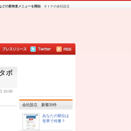
などの新検査メニューを開始
オトナの会社設立
タボ
 10:00
会社設立 新着30件
あなたの順位は
世界で何番？