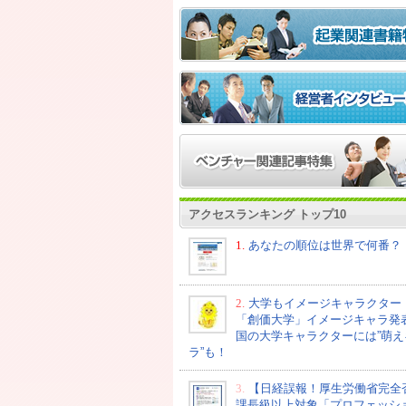
アクセスランキング トップ10
1.
あなたの順位は世界で何番？
2.
大学もイメージキャラクター
「創価大学」イメージキャラ発
国の大学キャラクターには”萌え
ラ”も！
3.
【日経誤報！厚生労働省完全
課長級以上対象「プロフェッシ