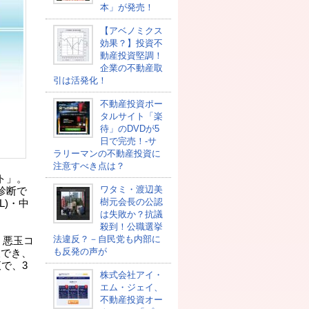
本」が発売！
【アベノミクス
効果？】投資不
動産投資堅調！
企業の不動産取
引は活発化！
不動産投資ポー
タルサイト「楽
待」のDVDが5
日で完売！-サ
ラリーマンの不動産投資に
注意すべき点は？
ト」。
ワタミ・渡辺美
診断で
樹元会長の公認
L)・中
は失敗か？抗議
殺到！公職選挙
法違反？－自民党も内部に
・悪玉コ
も反発の声が
査でき、
で、3
株式会社アイ・
エム・ジェイ、
不動産投資オー