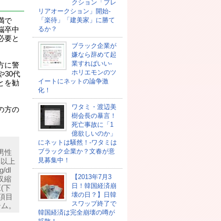
クション「プレ
リアオークション」開始-
「楽待」「建美家」に勝て
満で
るか？
脳卒中
必要と
ブラック企業が
嫌なら辞めて起
業すればいい-
方に警
ホリエモンのツ
30代
イートにネットの論争激
とを勧
化！
ワタミ・渡辺美
の方の
樹会長の暴言！
死亡事故に「1
億欲しいのか」
にネットは騒然！-ワタミは
ブラック企業か？文春が意
男性
見募集中！
準以上
dl
【2013年7月3
収縮
日！韓国経済崩
(下
壊の日？】日韓
3項目
スワップ終了で
ーム。
韓国経済は完全崩壊の噂が