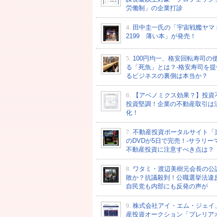
労働制」の企業打診
4.
田中圭一氏の「宇宙戦艦ヤマ
2199 薄い本」が発売！
5.
100円均一、格安回転寿司の
る「死魚」とは？-格安寿司を提
るビジネスの裏側は本当か？
6.
【アベノミクス効果？】投資
投資堅調！企業の不動産取引は
化！
7.
不動産投資ポータルサイト「
のDVDが5日で完売！-サラリー
不動産投資に注意すべき点は？
8.
ワタミ・渡辺美樹元会長の公
敗か？抗議殺到！公職選挙法違
自民党も内部にも反発の声が
9.
株式会社アイ・エム・ジェイ
産投資オークション「プレリア