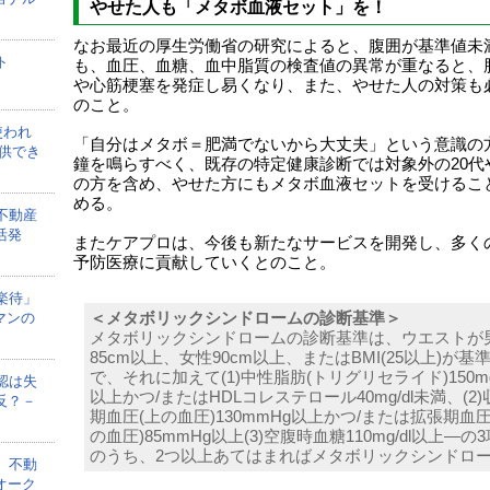
やせた人も「メタボ血液セット」を！
なお最近の厚生労働省の研究によると、腹囲が基準値未
ト
も、血圧、血糖、血中脂質の検査値の異常が重なると、
や心筋梗塞を発症し易くなり、また、やせた人の対策も
のこと。
使われ
「自分はメタボ＝肥満でないから大丈夫」という意識の
供でき
鐘を鳴らすべく、既存の特定健康診断では対象外の20代や
の方を含め、やせた方にもメタボ血液セットを受けるこ
める。
不動産
活発
またケアプロは、今後も新たなサービスを開発し、多く
予防医療に貢献していくとのこと。
楽待」
マンの
＜メタボリックシンドロームの診断基準＞
メタボリックシンドロームの診断基準は、ウエストが
85cm以上、女性90cm以上、またはBMI(25以上)が基
で、それに加えて(1)中性脂肪(トリグリセライド)150mg/
認は失
以上かつ/またはHDLコレステロール40mg/dl未満、(2)
反？－
期血圧(上の血圧)130mmHg以上かつ/または拡張期血圧
の血圧)85mmHg以上(3)空腹時血糖110mg/dl以上―の
のうち、2つ以上あてはまればメタボリックシンドロ
、不動
オーク