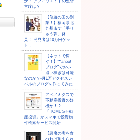
か？-アフィリエイトの監督
官庁は？
【修羅の国の副
業！】福岡県北
九州市で「手り
ゅう弾」発
見！-発見者は10万円ゲッ
ト！
【ネットで稼
ぐ！】”Yahoo!
ブログ”でお小
遣い稼ぎは可能
なのか？-月1万アクセスレ
ベルのブログを作ってみた
アベノミクスで
不動産投資の好
機か！？-
「HOME'S不動
産投資」がスマホで投資物
件検索サービス開始
【悪魔の実を食
べれば耐えられ