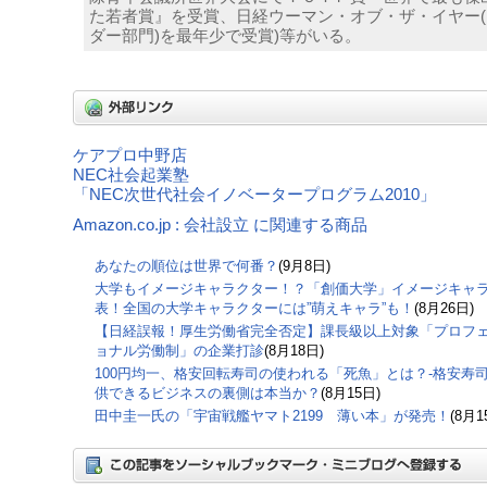
た若者賞』を受賞、日経ウーマン・オブ・ザ・イヤー(
ダー部門)を最年少で受賞)等がいる。
ケアプロ中野店
NEC社会起業塾
「NEC次世代社会イノベータープログラム2010」
Amazon.co.jp : 会社設立 に関連する商品
あなたの順位は世界で何番？
(9月8日)
大学もイメージキャラクター！？「創価大学」イメージキャ
表！全国の大学キャラクターには”萌えキャラ”も！
(8月26日)
【日経誤報！厚生労働省完全否定】課長級以上対象「プロフ
ョナル労働制」の企業打診
(8月18日)
100円均一、格安回転寿司の使われる「死魚」とは？-格安寿
供できるビジネスの裏側は本当か？
(8月15日)
田中圭一氏の「宇宙戦艦ヤマト2199 薄い本」が発売！
(8月1