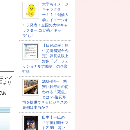
大学もイメージ
キャラクタ
ー！？「創価大
学」イメージキ
ャラ発表！全国の大学キャ
ラクターには”萌えキャ
ラ”も！
【日経誤報！厚
生労働省完全否
定】課長級以上
対象「プロフェ
ッショナル労働制」の企業
打診
玉コレス
100円均一、格
5日より
安回転寿司の使
われる「死魚」
であ
とは？-格安寿
司を提供できるビジネスの
裏側は本当か？
田中圭一氏の
「宇宙戦艦ヤマ
ト2199 薄い