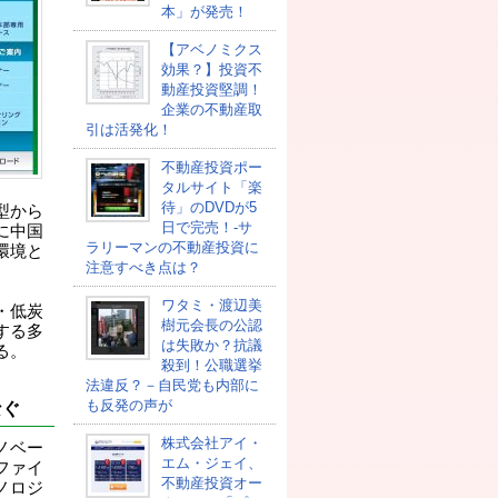
本」が発売！
【アベノミクス
効果？】投資不
動産投資堅調！
企業の不動産取
引は活発化！
不動産投資ポー
タルサイト「楽
待」のDVDが5
型から
日で完売！-サ
に中国
ラリーマンの不動産投資に
環境と
注意すべき点は？
ワタミ・渡辺美
・低炭
樹元会長の公認
する多
は失敗か？抗議
る。
殺到！公職選挙
法違反？－自民党も内部に
も反発の声が
なぐ
株式会社アイ・
ノベー
エム・ジェイ、
ファイ
不動産投資オー
ノロジ