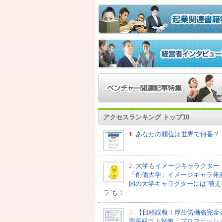
アクセスランキング トップ10
1.
あなたの順位は世界で何番？
2.
大学もイメージキャラクター
「創価大学」イメージキャラ発
国の大学キャラクターには”萌え
ラ”も！
3.
【日経誤報！厚生労働省完全
課長級以上対象「プロフェッシ