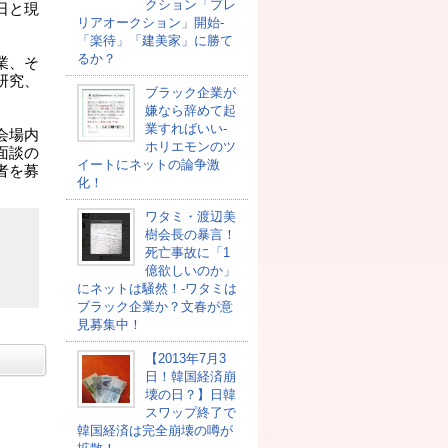
クション「プレ
日と現
リアオークション」開始-
「楽待」「建美家」に勝て
るか？
業、そ
研究、
ブラック企業が
嫌なら辞めて起
業すればいい-
会場内
ホリエモンのツ
面談の
イートにネットの論争激
者を募
化！
ワタミ・渡辺美
樹会長の暴言！
死亡事故に「1
億欲しいのか」
にネットは騒然！-ワタミは
ブラック企業か？文春が意
見募集中！
【2013年7月3
日！韓国経済崩
壊の日？】日韓
スワップ終了で
韓国経済は完全崩壊の噂が