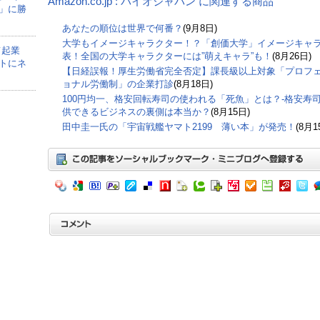
Amazon.co.jp : バイオジャパン に関連する商品
」に勝
あなたの順位は世界で何番？
(9月8日)
大学もイメージキャラクター！？「創価大学」イメージキャ
て起業
表！全国の大学キャラクターには”萌えキャラ”も！
(8月26日)
トにネ
【日経誤報！厚生労働省完全否定】課長級以上対象「プロフ
ョナル労働制」の企業打診
(8月18日)
100円均一、格安回転寿司の使われる「死魚」とは？-格安寿
供できるビジネスの裏側は本当か？
(8月15日)
田中圭一氏の「宇宙戦艦ヤマト2199 薄い本」が発売！
(8月1