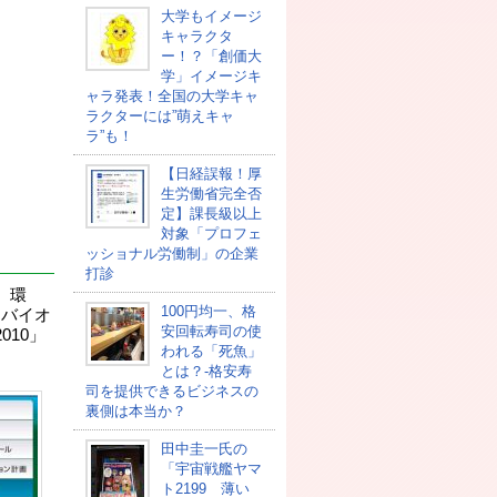
大学もイメージ
キャラクタ
ー！？「創価大
学」イメージキ
ャラ発表！全国の大学キャ
ラクターには”萌えキャ
ラ”も！
【日経誤報！厚
生労働省完全否
定】課長級以上
対象「プロフェ
ッショナル労働制」の企業
打診
、環
100円均一、格
＆バイオ
安回転寿司の使
10」
われる「死魚」
とは？-格安寿
司を提供できるビジネスの
裏側は本当か？
田中圭一氏の
「宇宙戦艦ヤマ
ト2199 薄い