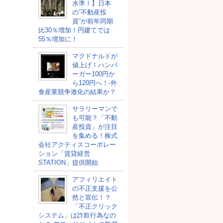
水準！】日本
の”不動産投
資”が前年同期
比30％増加！円建てでは
55％増加に！
マクドナルドが
値上げ！ハンバ
ーガー100円か
ら120円へ！-外
食産業競争激化の結果か？
サラリーマンで
も可能？「不動
産投資」が注目
を集める！株式
会社アクティスコーポレー
ション「賃貸経営
STATION」提供開始
アフィリエイト
の不正支援を公
然と宣伝！？
「不正クリック
システム」は詐欺行為なの