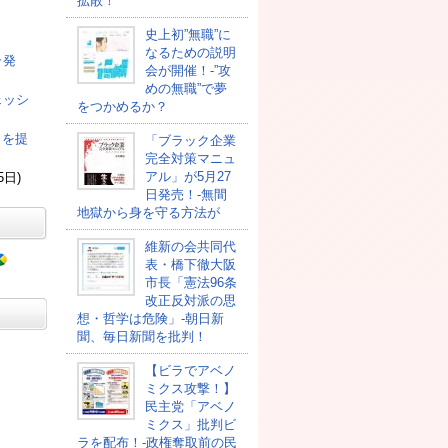
拡散！
史上初”無職”に
なるための説明
ラ発
会が開催！-”攻
めの無職”で夢
ェッシ
をつかめるか？
司を提
「ブラック企業
完全対策マニュ
アル」が5月27
5日)
日発売！-無間
地獄から身を守る方法が
維新の会共同代
表・橋下徹大阪
市長「憲法96条
改正反対派の思
想・哲学は危険」-朝日新
聞、毎日新聞を批判！
【ビラでアベノ
ミクス攻撃！】
民主党「アベノ
ミクス」批判ビ
ラを配布！-政権奪取前の民