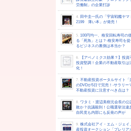
労働制」の企業打診
4.
田中圭一氏の「宇宙戦艦ヤマ
2199 薄い本」が発売！
5.
100円均一、格安回転寿司の
る「死魚」とは？-格安寿司を提
るビジネスの裏側は本当か？
6.
【アベノミクス効果？】投資
投資堅調！企業の不動産取引は
化！
7.
不動産投資ポータルサイト「
のDVDが5日で完売！-サラリー
不動産投資に注意すべき点は？
8.
ワタミ・渡辺美樹元会長の公
敗か？抗議殺到！公職選挙法違
自民党も内部にも反発の声が
9.
株式会社アイ・エム・ジェイ
産投資オークション「プレリア