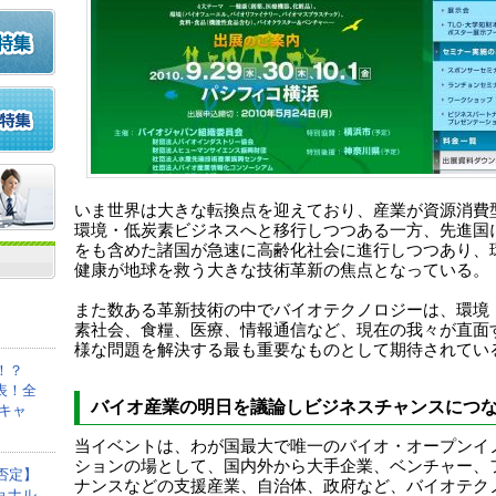
いま世界は大きな転換点を迎えており、産業が資源消費
環境・低炭素ビジネスへと移行しつつある一方、先進国
をも含めた諸国が急速に高齢化社会に進行しつつあり、
健康が地球を救う大きな技術革新の焦点となっている。
また数ある革新技術の中でバイオテクノロジーは、環境
素社会、食糧、医療、情報通信など、現在の我々が直面
様な問題を解決する最も重要なものとして期待されてい
！？
表！全
バイオ産業の明日を議論しビジネスチャンスにつ
キャ
当イベントは、わが国最大で唯一のバイオ・オープンイ
ションの場として、国内外から大手企業、ベンチャー、
否定】
ナンスなどの支援産業、自治体、政府など、バイオテク
ョナル