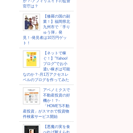
か？-アフィリエイトの監督
官庁は？
【修羅の国の副
業！】福岡県北
九州市で「手り
ゅう弾」発
見！-発見者は10万円ゲッ
ト！
【ネットで稼
ぐ！】”Yahoo!
ブログ”でお小
遣い稼ぎは可能
なのか？-月1万アクセスレ
ベルのブログを作ってみた
アベノミクスで
不動産投資の好
機か！？-
「HOME'S不動
産投資」がスマホで投資物
件検索サービス開始
【悪魔の実を食
べれば耐えられ