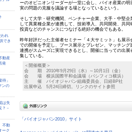
ーのオピニオンリーダーが一堂に会し、バイオ産業の明
実の問題の克服を議論する場となっているという。
ト
そして大学・研究機関、ベンチャー企業、大手・中堅企
して異業種企業が連携して、技術導入、共同開発、共同
投資などのチャンスにつなげる絶好の機会でもある。
使われ
昨年好評だった主催者セミナー「４大サミット」も展示
供でき
での開催を予定し、ブース展示とプレゼン、マッチング
連携がスムーズに実現できるとし、開催に当っての出展
集している。
不動産
活発
＜開催概要＞
会 期 2010年9月29日（水）～10月1日（金）
会 場 横浜国際平和会議場（パシフィコ横浜）
楽待」
主 催 バイオジャパン組織委員会、日経BP社
マンの
出展申込 5月24日締切。リンクのサイト参照
認は失
反？－
「バイオジャパン2010」サイト
、不動
オーク