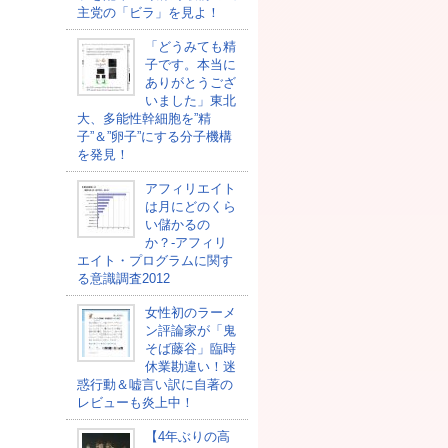
主党の「ビラ」を見よ！
「どうみても精
子です。本当に
ありがとうござ
いました」東北
大、多能性幹細胞を”精
子”＆”卵子”にする分子機構
を発見！
アフィリエイト
は月にどのくら
い儲かるの
か？-アフィリ
エイト・プログラムに関す
る意識調査2012
女性初のラーメ
ン評論家が「鬼
そば藤谷」臨時
休業勘違い！迷
惑行動＆嘘言い訳に自著の
レビューも炎上中！
【4年ぶりの高