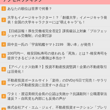
あなたの順位は世界で何番？
1
大学もイメージキャラクター！？「創価大学」イメージキャラ発
2
表！全国の大学キャラクターには”萌えキャラ”も！
【日経誤報！厚生労働省完全否定】課長級以上対象「プロフェッ
3
ショナル労働制」の企業打診
田中圭一氏の「宇宙戦艦ヤマト2199 薄い本」が発売！
4
100円均一、格安回転寿司の使われる「死魚」とは？-格安寿司を
5
提供できるビジネスの裏側は本当か？
【アベノミクス効果？】投資不動産投資堅調！企業の不動産取引
6
は活発化！
不動産投資ポータルサイト「楽待」のDVDが5日で完売！-サラリ
7
ーマンの不動産投資に注意すべき点は？
ワタミ・渡辺美樹元会長の公認は失敗か？抗議殺到！公職選挙法
8
違反？－自民党も内部にも反発の声が
株式会社アイ・エム・ジェイ、不動産投資オークション「プレリ
9