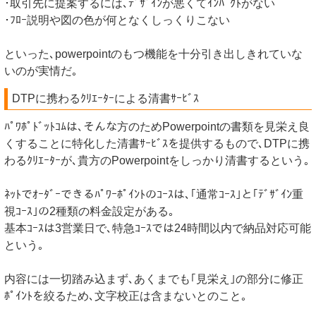
･取引先に提案するには､ﾃﾞｻﾞｲﾝが悪くてｲﾝﾊﾟｸﾄがない
･ﾌﾛｰ説明や図の色が何となくしっくりこない
といった､powerpointのもつ機能を十分引き出しきれていな
いのが実情だ｡
DTPに携わるｸﾘｴｰﾀｰによる清書ｻｰﾋﾞｽ
ﾊﾟﾜﾎﾟﾄﾞｯﾄｺﾑは､そんな方のためPowerpointの書類を見栄え良
くすることに特化した清書ｻｰﾋﾞｽを提供するもので､DTPに携
わるｸﾘｴｰﾀｰが､貴方のPowerpointをしっかり清書するという｡
ﾈｯﾄでｵｰﾀﾞｰできるﾊﾟﾜｰﾎﾟｲﾝﾄのｺｰｽは､｢通常ｺｰｽ｣と｢ﾃﾞｻﾞｲﾝ重
視ｺｰｽ｣の2種類の料金設定がある｡
基本ｺｰｽは3営業日で､特急ｺｰｽでは24時間以内で納品対応可能
という｡
内容には一切踏み込まず､あくまでも｢見栄え｣の部分に修正
ﾎﾟｲﾝﾄを絞るため､文字校正は含まないとのこと｡