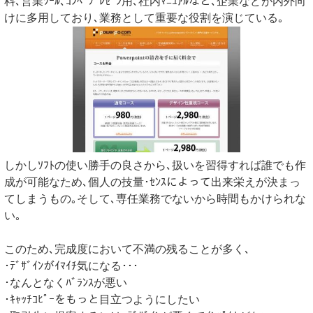
料､営業ﾂｰﾙ､ｺﾝﾍﾟﾌﾟﾚｾﾞﾝ用､社内ﾏﾆｭｱﾙなど､企業などが内外向
けに多用しており､業務として重要な役割を演じている｡
しかしｿﾌﾄの使い勝手の良さから､扱いを習得すれば誰でも作
成が可能なため､個人の技量･ｾﾝｽによって出来栄えが決まっ
てしまうもの｡そして､専任業務でないから時間もかけられな
い｡
このため､完成度において不満の残ることが多く､
･ﾃﾞｻﾞｲﾝがｲﾏｲﾁ気になる･･･
･なんとなくﾊﾞﾗﾝｽが悪い
･ｷｬｯﾁｺﾋﾟｰをもっと目立つようにしたい