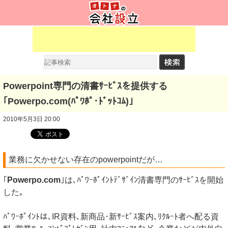
Powerpoint専門の清書ｻｰﾋﾞｽを提供する
｢Powerpo.com(ﾊﾟﾜﾎﾟ･ﾄﾞｯﾄｺﾑ)｣
2010年5月3日 20:00
業務に欠かせない存在のpowerpointだが…
｢
Powerpo.com
｣は､ﾊﾟﾜｰﾎﾟｲﾝﾄﾃﾞｻﾞｲﾝ清書専門のｻｰﾋﾞｽを開始
した｡
ﾊﾟﾜｰﾎﾟｲﾝﾄは､IR資料､新商品･新ｻｰﾋﾞｽ案内､ﾘｸﾙｰﾄ者へ配る資