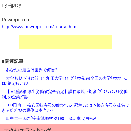
外部ﾘﾝｸ
Powerpo.com
http://www.powerpo.com/course.html
■関連記事
・あなたの順位は世界で何番?
・大学もｲﾒｰｼﾞｷｬﾗｸﾀｰ!?｢創価大学｣ｲﾒｰｼﾞｷｬﾗ発表!全国の大学ｷｬﾗｸﾀｰに
は”萌えｷｬﾗ”も!
・【日経誤報!厚生労働省完全否定】課長級以上対象｢ﾌﾟﾛﾌｪｯｼｮﾅﾙ労働
制｣の企業打診
・100円均一､格安回転寿司の使われる｢死魚｣とは?-格安寿司を提供で
きるﾋﾞｼﾞﾈｽの裏側は本当か?
・田中圭一氏の｢宇宙戦艦ﾔﾏﾄ2199 薄い本｣が発売!
アクセスランキング