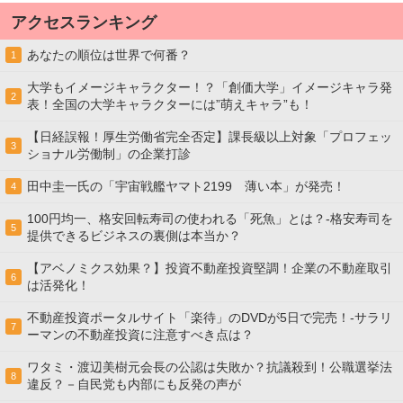
アクセスランキング
あなたの順位は世界で何番？
1
大学もイメージキャラクター！？「創価大学」イメージキャラ発
2
表！全国の大学キャラクターには”萌えキャラ”も！
【日経誤報！厚生労働省完全否定】課長級以上対象「プロフェッ
3
ショナル労働制」の企業打診
田中圭一氏の「宇宙戦艦ヤマト2199 薄い本」が発売！
4
100円均一、格安回転寿司の使われる「死魚」とは？-格安寿司を
5
提供できるビジネスの裏側は本当か？
【アベノミクス効果？】投資不動産投資堅調！企業の不動産取引
6
は活発化！
不動産投資ポータルサイト「楽待」のDVDが5日で完売！-サラリ
7
ーマンの不動産投資に注意すべき点は？
ワタミ・渡辺美樹元会長の公認は失敗か？抗議殺到！公職選挙法
8
違反？－自民党も内部にも反発の声が