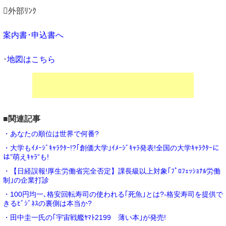
外部ﾘﾝｸ
案内書･申込書へ
･
地図はこちら
■関連記事
・あなたの順位は世界で何番?
・大学もｲﾒｰｼﾞｷｬﾗｸﾀｰ!?｢創価大学｣ｲﾒｰｼﾞｷｬﾗ発表!全国の大学ｷｬﾗｸﾀｰに
は”萌えｷｬﾗ”も!
・【日経誤報!厚生労働省完全否定】課長級以上対象｢ﾌﾟﾛﾌｪｯｼｮﾅﾙ労働
制｣の企業打診
・100円均一､格安回転寿司の使われる｢死魚｣とは?-格安寿司を提供で
きるﾋﾞｼﾞﾈｽの裏側は本当か?
・田中圭一氏の｢宇宙戦艦ﾔﾏﾄ2199 薄い本｣が発売!