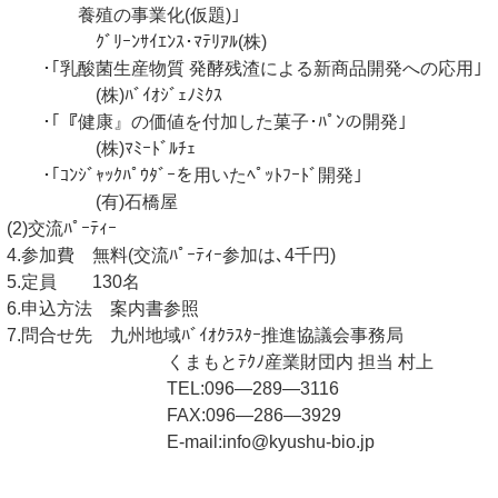
養殖の事業化(仮題)｣
ｸﾞﾘｰﾝｻｲｴﾝｽ･ﾏﾃﾘｱﾙ(株)
･｢乳酸菌生産物質 発酵残渣による新商品開発への応用｣
(株)ﾊﾞｲｵｼﾞｪﾉﾐｸｽ
･｢『健康』の価値を付加した菓子･ﾊﾟﾝの開発｣
(株)ﾏﾐｰﾄﾞﾙﾁｪ
･｢ｺﾝｼﾞｬｯｸﾊﾟｳﾀﾞｰを用いたﾍﾟｯﾄﾌｰﾄﾞ開発｣
(有)石橋屋
(2)交流ﾊﾟｰﾃｨｰ
4.参加費 無料(交流ﾊﾟｰﾃｨｰ参加は､4千円)
5.定員 130名
6.申込方法 案内書参照
7.問合せ先 九州地域ﾊﾞｲｵｸﾗｽﾀｰ推進協議会事務局
くまもとﾃｸﾉ産業財団内 担当 村上
TEL:096―289―3116
FAX:096―286―3929
E-mail:info@kyushu-bio.jp