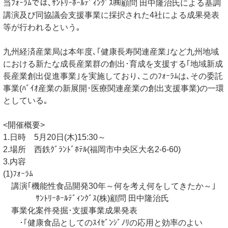
当ﾌｫｰﾗﾑでは､ｻﾝﾄﾘｰﾎｰﾙﾃﾞｨﾝｸﾞｽ㈱顧問 田中隆治氏による基調
講演及び同協議会支援事業に採択された4社による成果発表
等が行われるという｡
九州経済産業局は本年度､｢健康長寿関連産業｣など九州地域
における新たな成長産業群の創出･育成を支援する｢地域新成
長産業創出促進事業｣を実施しており､このﾌｫｰﾗﾑは､その委託
事業(ﾊﾞｲｵ産業の新展開･医療関連産業の創出支援事業)の一環
としている｡
<開催概要>
1.日時 5月20日(木)15:30～
2.場所 西鉄ｸﾞﾗﾝﾄﾞﾎﾃﾙ(福岡市中央区大名2-6-60)
3.内容
(1)ﾌｫｰﾗﾑ
講演｢機能性食品開発30年～何を考え何をしてきたか～｣
ｻﾝﾄﾘｰﾎｰﾙﾃﾞｨﾝｸﾞｽ(株)顧問 田中隆治氏
事業化案件発掘･支援事業成果発表
･｢健康食品としてのｽｲｾﾞﾝｼﾞﾉﾘの応用と効率のよい