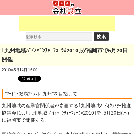
｢九州地域ﾊﾞｲｵﾍﾞﾝﾁｬｰﾌｫｰﾗﾑ2010｣が福岡市で5月20日
開催
2010年5月14日 16:00
”ﾌｰﾄﾞ･健康ｱｲﾗﾝﾄﾞ九州”を目指して
九州地域の産学官関係者が参画する｢九州地域ﾊﾞｲｵｸﾗｽﾀｰ推進
協議会｣は､｢九州地域ﾊﾞｲｵﾍﾞﾝﾁｬｰﾌｫｰﾗﾑ2010｣を､5月20日(木)
に福岡市で開催する｡