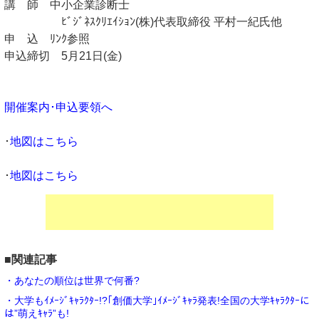
講 師 中小企業診断士
ﾋﾞｼﾞﾈｽｸﾘｴｲｼｮﾝ(株)代表取締役 平村一紀氏他
申 込 ﾘﾝｸ参照
申込締切 5月21日(金)
開催案内･申込要領へ
･
地図はこちら
･
地図はこちら
■関連記事
・あなたの順位は世界で何番?
・大学もｲﾒｰｼﾞｷｬﾗｸﾀｰ!?｢創価大学｣ｲﾒｰｼﾞｷｬﾗ発表!全国の大学ｷｬﾗｸﾀｰに
は”萌えｷｬﾗ”も!