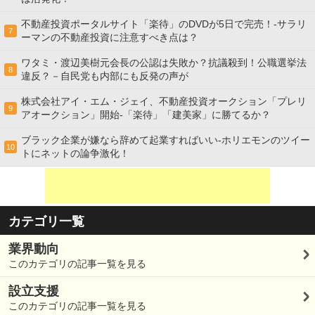
不動産投資ポータルサイト「楽待」のDVDが5日で完売！-サラリ
7
ーマンの不動産投資に注意すべき点は？
ワタミ・渡辺美樹元会長の公認は失敗か？抗議殺到！公職選挙法
8
違反？－自民党も内部にも反発の声が
株式会社アイ・エム・ジェイ、不動産投資オークション「プレリ
9
アオークション」開始-「楽待」「建美家」に勝てるか？
ブラック企業が嫌なら辞めて起業すればいい-ホリエモンのツイー
10
トにネットの論争激化！
カテゴリ一覧
業界動向
このカテゴリの記事一覧を見る
設立支援
このカテゴリの記事一覧を見る