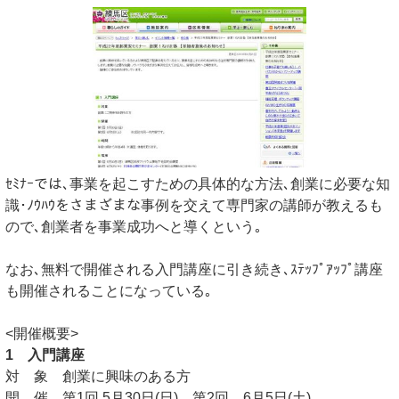
ｾﾐﾅｰでは､事業を起こすための具体的な方法､創業に必要な知
識･ﾉｳﾊｳをさまざまな事例を交えて専門家の講師が教えるも
ので､創業者を事業成功へと導くという｡
なお､無料で開催される入門講座に引き続き､ｽﾃｯﾌﾟｱｯﾌﾟ講座
も開催されることになっている｡
<開催概要>
1 入門講座
対 象 創業に興味のある方
開 催 第1回 5月30日(日) 第2回 6月5日(土)