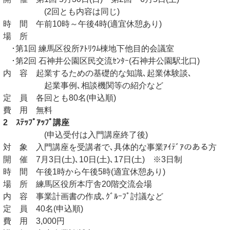
(2回とも内容は同じ)
時 間 午前10時～午後4時(適宜休憩あり)
場 所
･第1回 練馬区役所ｱﾄﾘｳﾑ棟地下他目的会議室
･第2回 石神井公園区民交流ｾﾝﾀｰ(石神井公園駅北口)
内 容 起業するための基礎的な知識､起業体験談､
起業事例､相談機関等の紹介など
定 員 各回とも80名(申込順)
費 用 無料
2 ｽﾃｯﾌﾟｱｯﾌﾟ講座
(申込受付は入門講座終了後)
対 象 入門講座を受講者で､具体的な事業ｱｲﾃﾞｱのある方
開 催 7月3日(土)､10日(土)､17日(土) ※3日制
時 間 午後1時から午後5時(適宜休憩あり)
場 所 練馬区役所本庁舎20階交流会場
内 容 事業計画書の作成､ｸﾞﾙｰﾌﾟ討議など
定 員 40名(申込順)
費 用 3,000円