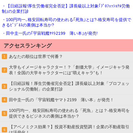
・【日経誤報!厚生労働省完全否定】課長級以上対象｢ﾌﾟﾛﾌｪｯｼｮﾅﾙ労働
制｣の企業打診
・100円均一､格安回転寿司の使われる｢死魚｣とは?-格安寿司を提供で
きるﾋﾞｼﾞﾈｽの裏側は本当か?
・田中圭一氏の｢宇宙戦艦ﾔﾏﾄ2199 薄い本｣が発売!
アクセスランキング
あなたの順位は世界で何番？
1
大学もイメージキャラクター！？「創価大学」イメージキャラ発
2
表！全国の大学キャラクターには”萌えキャラ”も！
【日経誤報！厚生労働省完全否定】課長級以上対象「プロフェッ
3
ショナル労働制」の企業打診
田中圭一氏の「宇宙戦艦ヤマト2199 薄い本」が発売！
4
100円均一、格安回転寿司の使われる「死魚」とは？-格安寿司を
5
提供できるビジネスの裏側は本当か？
【アベノミクス効果？】投資不動産投資堅調！企業の不動産取引
6
は活発化！