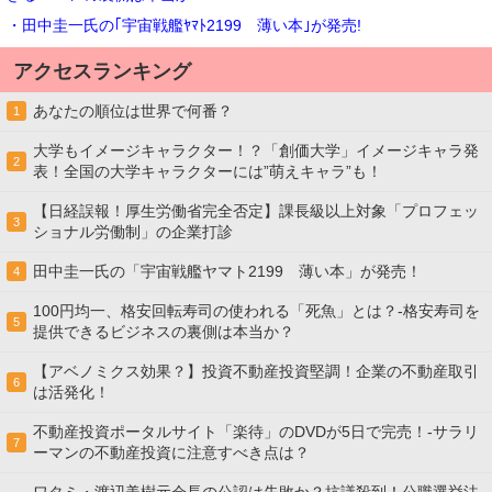
・田中圭一氏の｢宇宙戦艦ﾔﾏﾄ2199 薄い本｣が発売!
アクセスランキング
あなたの順位は世界で何番？
1
大学もイメージキャラクター！？「創価大学」イメージキャラ発
2
表！全国の大学キャラクターには”萌えキャラ”も！
【日経誤報！厚生労働省完全否定】課長級以上対象「プロフェッ
3
ショナル労働制」の企業打診
田中圭一氏の「宇宙戦艦ヤマト2199 薄い本」が発売！
4
100円均一、格安回転寿司の使われる「死魚」とは？-格安寿司を
5
提供できるビジネスの裏側は本当か？
【アベノミクス効果？】投資不動産投資堅調！企業の不動産取引
6
は活発化！
不動産投資ポータルサイト「楽待」のDVDが5日で完売！-サラリ
7
ーマンの不動産投資に注意すべき点は？