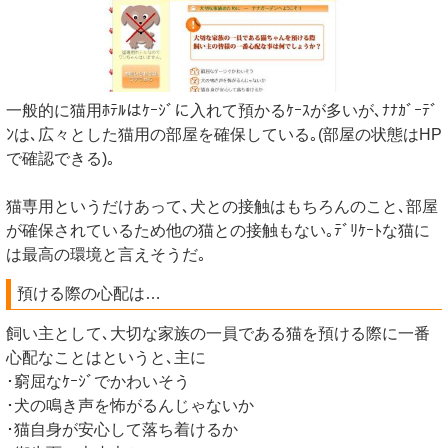
一般的に猫用ﾎﾃﾙはｹｰｼﾞに入れて預かるｹｰｽが多いが､ﾅﾅｶﾞｰﾃﾞ
ﾝは､広々とした猫用の部屋を確保している｡(部屋の状態はHP
で確認できる)｡
猫専用というだけあって､犬との接触はもちろんのこと､部屋
が確保されているため他の猫との接触もない｡ﾃﾞﾘｹｰﾄな猫に
は最高の環境と言えそうだ｡
預ける際の心配は…
飼い主として､大切な家族の一員である猫を預ける際に一番
心配なことはというと､主に
･窮屈なｹｰｼﾞでかわいそう
･犬の鳴き声を怖がるんじゃないか
･猫自身が安心して落ち着けるか