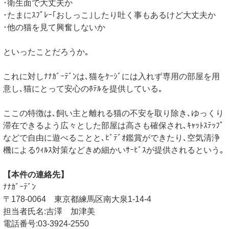
･衛生面で大丈夫か
･たまにｽﾌﾟﾚｰ｢おしっこ｣したり吐く事もあるけど大丈夫か
･他の猫を見て興奮しないか
といったことだろうか｡
これに対しﾅﾅｶﾞｰﾃﾞﾝは､猫をｹｰｼﾞには入れず専用の部屋を用
意し､猫にとって安心のﾎﾃﾙを提供している｡
ここの特徴は､飼い主と離れる猫の不安を取り除き､ゆっくり
滞在できるよう広々とした部屋は高さも確保され､ｷｬｯﾄｽﾃｯﾌﾟ
などで自由に遊べることと､ﾋﾞﾃﾞｵ鑑賞ができたり､空気清浄
機によるｳｨﾙｽ対策などきめ細かいｻｰﾋﾞｽが提供されるという｡
【本件の連絡先】
ﾅﾅｶﾞｰﾃﾞﾝ
〒178-0064 東京都練馬区南大泉1-14-4
担当者氏名:吉澤 加津美
電話番号:03-3924-2550