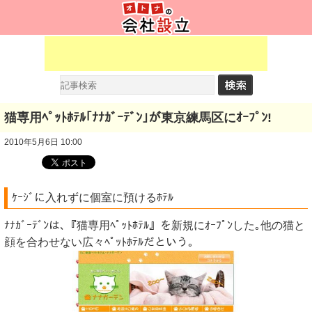
猫専用ﾍﾟｯﾄﾎﾃﾙ｢ﾅﾅｶﾞｰﾃﾞﾝ｣が東京練馬区にｵｰﾌﾟﾝ!
2010年5月6日 10:00
ｹｰｼﾞに入れずに個室に預けるﾎﾃﾙ
ﾅﾅｶﾞｰﾃﾞﾝは､『猫専用ﾍﾟｯﾄﾎﾃﾙ』を新規にｵｰﾌﾟﾝした｡他の猫と
顔を合わせない広々ﾍﾟｯﾄﾎﾃﾙだという｡