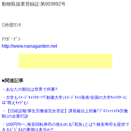
動物取扱業登録証:第003992号
外部ﾘﾝｸ
ﾅﾅｶﾞｰﾃﾞﾝ
http://www.nanagarden.net
■関連記事
・あなたの順位は世界で何番?
・大学もｲﾒｰｼﾞｷｬﾗｸﾀｰ!?｢創価大学｣ｲﾒｰｼﾞｷｬﾗ発表!全国の大学ｷｬﾗｸﾀｰに
は”萌えｷｬﾗ”も!
・【日経誤報!厚生労働省完全否定】課長級以上対象｢ﾌﾟﾛﾌｪｯｼｮﾅﾙ労働
制｣の企業打診
・100円均一､格安回転寿司の使われる｢死魚｣とは?-格安寿司を提供で
きるﾋﾞｼﾞﾈｽの裏側は本当か?