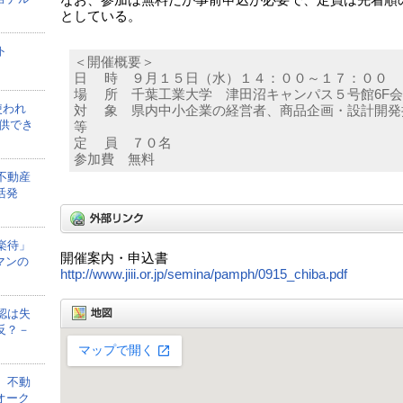
なお、参加は無料だが事前申込が必要で、定員は先着順の
としている。
ト
＜開催概要＞
日 時 ９月１５日（水）１４：００～１７：００
場 所 千葉工業大学 津田沼キャンパス５号館6F
使われ
対 象 県内中小企業の経営者、商品企画・設計開発
供でき
等
定 員 ７０名
参加費 無料
不動産
活発
楽待」
開催案内・申込書
マンの
http://www.jiii.or.jp/semina/pamph/0915_chiba.pdf
認は失
反？－
、不動
オーク