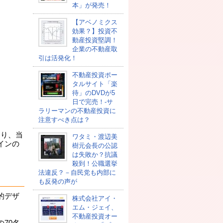
本」が発売！
【アベノミクス
効果？】投資不
動産投資堅調！
企業の不動産取
引は活発化！
不動産投資ポー
タルサイト「楽
待」のDVDが5
日で完売！-サ
ラリーマンの不動産投資に
注意すべき点は？
当り、当
ワタミ・渡辺美
インの
樹元会長の公認
は失敗か？抗議
殺到！公職選挙
法違反？－自民党も内部に
も反発の声が
的デザ
株式会社アイ・
。
エム・ジェイ、
不動産投資オー