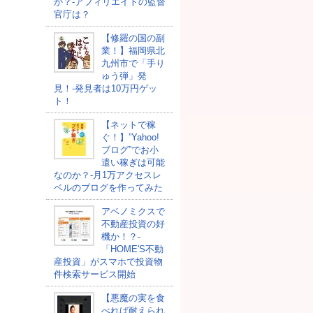
か？-アフィリエイトの監督
官庁は？
【修羅の国の副
業！】福岡県北
九州市で「手り
ゅう弾」発
見！-発見者は10万円ゲッ
ト！
【ネットで稼
ぐ！】”Yahoo!
ブログ”でお小
遣い稼ぎは可能
なのか？-月1万アクセスレ
ベルのブログを作ってみた
アベノミクスで
不動産投資の好
機か！？-
「HOME'S不動
産投資」がスマホで投資物
件検索サービス開始
【悪魔の実を食
べれば耐えられ