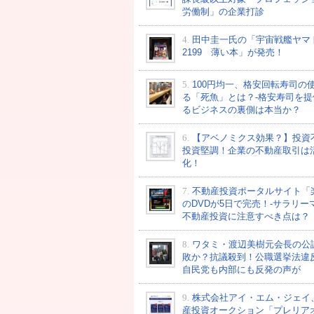
労働制」の企業打診
4.
田中圭一氏の「宇宙戦艦ヤマ
2199 薄い本」が発売！
5.
100円均一、格安回転寿司の
る「死魚」とは？-格安寿司を提
るビジネスの裏側は本当か？
6.
【アベノミクス効果？】投資
投資堅調！企業の不動産取引は
化！
7.
不動産投資ポータルサイト「
のDVDが5日で完売！-サラリー
不動産投資に注意すべき点は？
8.
ワタミ・渡辺美樹元会長の公
敗か？抗議殺到！公職選挙法違
自民党も内部にも反発の声が
9.
株式会社アイ・エム・ジェイ
産投資オークション「プレリア