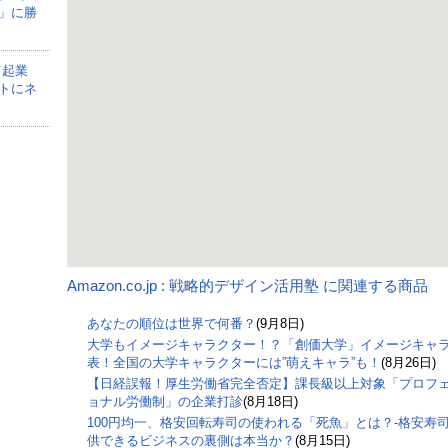
」に勝
て起業
トにネ
Amazon.co.jp : 戦略的デザイン活用塾 に関連する商品
あなたの順位は世界で何番？
(9月8日)
大学もイメージキャラクター！？「創価大学」イメージキャ
表！全国の大学キャラクターには”萌えキャラ”も！
(8月26日)
【日経誤報！厚生労働省完全否定】課長級以上対象「プロフ
ョナル労働制」の企業打診
(8月18日)
100円均一、格安回転寿司の使われる「死魚」とは？-格安寿
供できるビジネスの裏側は本当か？
(8月15日)