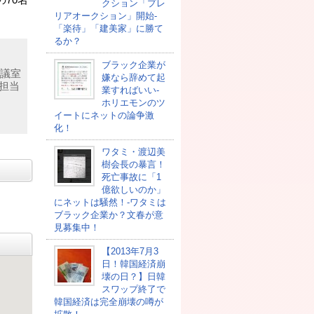
70名
クション「プレ
リアオークション」開始-
「楽待」「建美家」に勝て
るか？
ブラック企業が
会議室
嫌なら辞めて起
担当
業すればいい-
ホリエモンのツ
イートにネットの論争激
化！
ワタミ・渡辺美
樹会長の暴言！
死亡事故に「1
億欲しいのか」
にネットは騒然！-ワタミは
ブラック企業か？文春が意
見募集中！
【2013年7月3
日！韓国経済崩
壊の日？】日韓
スワップ終了で
韓国経済は完全崩壊の噂が