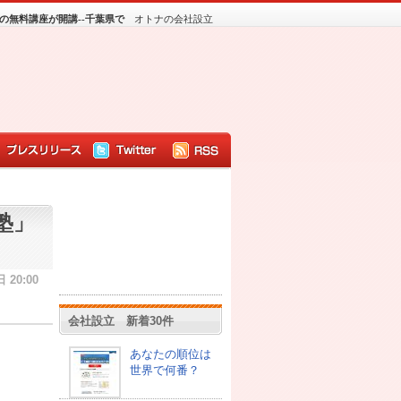
の無料講座が開講--千葉県で
オトナの会社設立
塾」
 20:00
会社設立 新着30件
あなたの順位は
世界で何番？