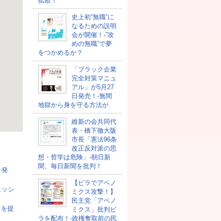
拡散！
史上初”無職”に
なるための説明
会が開催！-”攻
めの無職”で夢
をつかめるか？
「ブラック企業
完全対策マニュ
アル」が5月27
日発売！-無間
地獄から身を守る方法が
維新の会共同代
表・橋下徹大阪
市長「憲法96条
改正反対派の思
想・哲学は危険」-朝日新
聞、毎日新聞を批判！
ラ発
【ビラでアベノ
ェッシ
ミクス攻撃！】
民主党「アベノ
司を提
ミクス」批判ビ
ラを配布！-政権奪取前の民