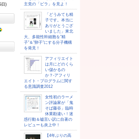
主党の「ビラ」を見よ！
5日)
「どうみても精
子です。本当に
ありがとうござ
いました」東北
大、多能性幹細胞を”精
子”＆”卵子”にする分子機構
を発見！
アフィリエイト
は月にどのくら
い儲かるの
か？-アフィリ
エイト・プログラムに関す
る意識調査2012
女性初のラーメ
ン評論家が「鬼
そば藤谷」臨時
休業勘違い！迷
惑行動＆嘘言い訳に自著の
レビューも炎上中！
【4年ぶりの高