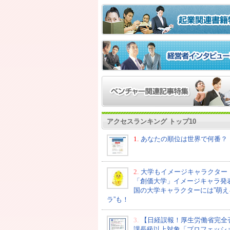
アクセスランキング トップ10
1.
あなたの順位は世界で何番？
2.
大学もイメージキャラクター
「創価大学」イメージキャラ発
国の大学キャラクターには”萌え
ラ”も！
3.
【日経誤報！厚生労働省完全
課長級以上対象「プロフェッシ