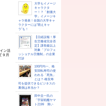
大学もイメージ
キャラクタ
ー！？「創価大
学」イメージキ
ャラ発表！全国の大学キャ
ラクターには”萌えキャ
ラ”も！
【日経誤報！厚
生労働省完全否
定】課長級以上
対象「プロフェ
イン活
ッショナル労働制」の企業
て９月
打診
100円均一、格
安回転寿司の使
われる「死魚」
とは？-格安寿
司を提供できるビジネスの
裏側は本当か？
田中圭一氏の
「宇宙戦艦ヤマ
ト2199 薄い