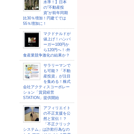
水準！】日本
の”不動産投
資”が前年同期
比30％増加！円建てでは
55％増加に！
マクドナルドが
値上げ！ハンバ
ーガー100円か
ら120円へ！-外
食産業競争激化の結果か？
サラリーマンで
も可能？「不動
産投資」が注目
を集める！株式
会社アクティスコーポレー
ション「賃貸経営
STATION」提供開始
アフィリエイト
の不正支援を公
然と宣伝！？
「不正クリック
システム」は詐欺行為なの