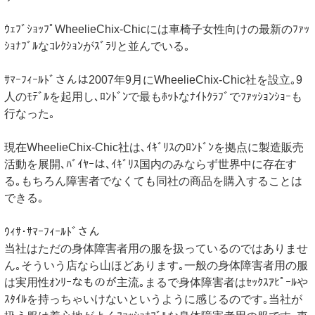
ｳｪﾌﾞｼｮｯﾌﾟWheelieChix-Chicには車椅子女性向けの最新のﾌｧｯ
ｼｮﾅﾌﾞﾙなｺﾚｸｼｮﾝがｽﾞﾗﾘと並んでいる｡
ｻﾏｰﾌｨｰﾙﾄﾞさんは2007年9月にWheelieChix-Chic社を設立｡9
人のﾓﾃﾞﾙを起用し､ﾛﾝﾄﾞﾝで最もﾎｯﾄなﾅｲﾄｸﾗﾌﾞでﾌｧｯｼｮﾝｼｮｰも
行なった｡
現在WheelieChix-Chic社は､ｲｷﾞﾘｽのﾛﾝﾄﾞﾝを拠点に製造販売
活動を展開､ﾊﾞｲﾔｰは､ｲｷﾞﾘｽ国内のみならず世界中に存在す
る｡もちろん障害者でなくても同社の商品を購入することは
できる｡
ｳｨｻ･ｻﾏｰﾌｨｰﾙﾄﾞさん
当社はただの身体障害者用の服を扱っているのではありませ
ん｡そういう店なら山ほどあります｡一般の身体障害者用の服
は実用性ｵﾝﾘｰなものが主流｡まるで身体障害者はｾｯｸｽｱﾋﾟｰﾙや
ｽﾀｲﾙを持っちゃいけないというように感じるのです｡当社が