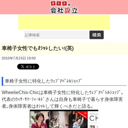
車椅子女性でもｵｼｬﾚしたい!(英)
2010年7月23日 19:00
車椅子女性に特化したｳｪﾌﾞｱﾊﾟﾚﾙｼｮｯﾌﾟ
WheelieChix-Chicは車椅子女性に特化したｳｪﾌﾞｱﾊﾟﾚﾙｼｮｯﾌﾟ｡
代表のｳｨｻ･ｻﾏｰﾌｨｰﾙﾄﾞさんは自身も車椅子で暮らす身体障害
者｡身体障害者はｵｼｬﾚして輝くべきだと語る｡