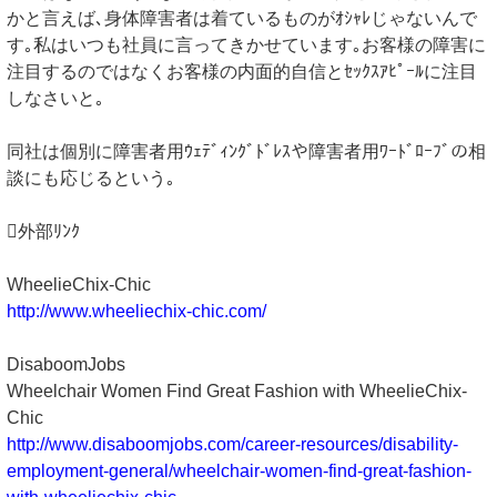
かと言えば､身体障害者は着ているものがｵｼｬﾚじゃないんで
す｡私はいつも社員に言ってきかせています｡お客様の障害に
注目するのではなくお客様の内面的自信とｾｯｸｽｱﾋﾟｰﾙに注目
しなさいと｡
同社は個別に障害者用ｳｪﾃﾞｨﾝｸﾞﾄﾞﾚｽや障害者用ﾜｰﾄﾞﾛｰﾌﾞの相
談にも応じるという｡
外部ﾘﾝｸ
WheelieChix-Chic
http://www.wheeliechix-chic.com/
DisaboomJobs
Wheelchair Women Find Great Fashion with WheelieChix-
Chic
http://www.disaboomjobs.com/career-resources/disability-
employment-general/wheelchair-women-find-great-fashion-