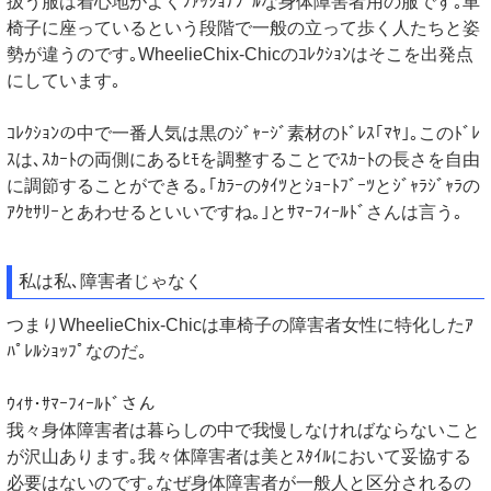
扱う服は着心地がよくﾌｧｯｼｮﾅﾌﾞﾙな身体障害者用の服です｡車
椅子に座っているという段階で一般の立って歩く人たちと姿
勢が違うのです｡WheelieChix-Chicのｺﾚｸｼｮﾝはそこを出発点
にしています｡
ｺﾚｸｼｮﾝの中で一番人気は黒のｼﾞｬｰｼﾞ素材のﾄﾞﾚｽ｢ﾏﾔ｣｡このﾄﾞﾚ
ｽは､ｽｶｰﾄの両側にあるﾋﾓを調整することでｽｶｰﾄの長さを自由
に調節することができる｡｢ｶﾗｰのﾀｲﾂとｼｮｰﾄﾌﾞｰﾂとｼﾞｬﾗｼﾞｬﾗの
ｱｸｾｻﾘｰとあわせるといいですね｡｣とｻﾏｰﾌｨｰﾙﾄﾞさんは言う｡
私は私､障害者じゃなく
つまりWheelieChix-Chicは車椅子の障害者女性に特化したｱ
ﾊﾟﾚﾙｼｮｯﾌﾟなのだ｡
ｳｨｻ･ｻﾏｰﾌｨｰﾙﾄﾞさん
我々身体障害者は暮らしの中で我慢しなければならないこと
が沢山あります｡我々体障害者は美とｽﾀｲﾙにおいて妥協する
必要はないのです｡なぜ身体障害者が一般人と区分されるの