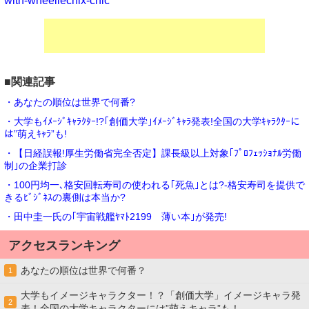
with-wheeliechix-chic
■関連記事
・あなたの順位は世界で何番?
・大学もｲﾒｰｼﾞｷｬﾗｸﾀｰ!?｢創価大学｣ｲﾒｰｼﾞｷｬﾗ発表!全国の大学ｷｬﾗｸﾀｰに
は”萌えｷｬﾗ”も!
・【日経誤報!厚生労働省完全否定】課長級以上対象｢ﾌﾟﾛﾌｪｯｼｮﾅﾙ労働
制｣の企業打診
・100円均一､格安回転寿司の使われる｢死魚｣とは?-格安寿司を提供で
きるﾋﾞｼﾞﾈｽの裏側は本当か?
・田中圭一氏の｢宇宙戦艦ﾔﾏﾄ2199 薄い本｣が発売!
アクセスランキング
あなたの順位は世界で何番？
1
大学もイメージキャラクター！？「創価大学」イメージキャラ発
2
表！全国の大学キャラクターには”萌えキャラ”も！