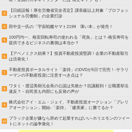
【日経誤報！厚生労働省完全否定】課長級以上対象「プロフェッ
3
ショナル労働制」の企業打診
田中圭一氏の「宇宙戦艦ヤマト2199 薄い本」が発売！
4
100円均一、格安回転寿司の使われる「死魚」とは？-格安寿司を
5
提供できるビジネスの裏側は本当か？
【アベノミクス効果？】投資不動産投資堅調！企業の不動産取引
6
は活発化！
不動産投資ポータルサイト「楽待」のDVDが5日で完売！-サラリ
7
ーマンの不動産投資に注意すべき点は？
ワタミ・渡辺美樹元会長の公認は失敗か？抗議殺到！公職選挙法
8
違反？－自民党も内部にも反発の声が
株式会社アイ・エム・ジェイ、不動産投資オークション「プレリ
9
アオークション」開始-「楽待」「建美家」に勝てるか？
ブラック企業が嫌なら辞めて起業すればいい-ホリエモンのツイー
10
トにネットの論争激化！