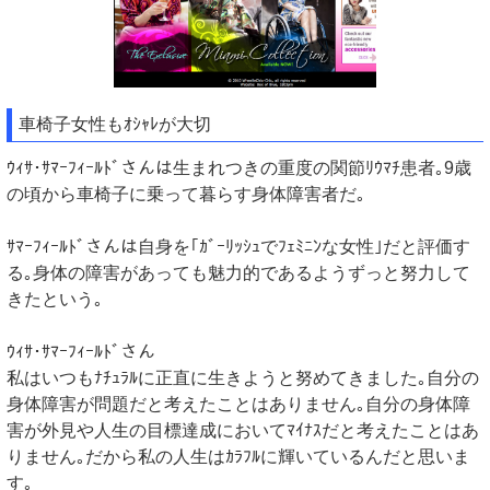
車椅子女性もｵｼｬﾚが大切
ｳｨｻ･ｻﾏｰﾌｨｰﾙﾄﾞさんは生まれつきの重度の関節ﾘｳﾏﾁ患者｡9歳
の頃から車椅子に乗って暮らす身体障害者だ｡
ｻﾏｰﾌｨｰﾙﾄﾞさんは自身を｢ｶﾞｰﾘｯｼｭでﾌｪﾐﾆﾝな女性｣だと評価す
る｡身体の障害があっても魅力的であるようずっと努力して
きたという｡
ｳｨｻ･ｻﾏｰﾌｨｰﾙﾄﾞさん
私はいつもﾅﾁｭﾗﾙに正直に生きようと努めてきました｡自分の
身体障害が問題だと考えたことはありません｡自分の身体障
害が外見や人生の目標達成においてﾏｲﾅｽだと考えたことはあ
りません｡だから私の人生はｶﾗﾌﾙに輝いているんだと思いま
す｡