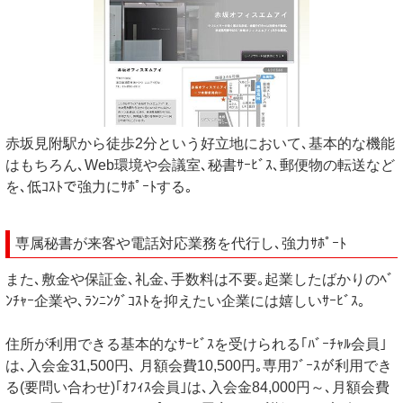
赤坂見附駅から徒歩2分という好立地において､基本的な機能
はもちろん､Web環境や会議室､秘書ｻｰﾋﾞｽ､郵便物の転送など
を､低ｺｽﾄで強力にｻﾎﾟｰﾄする｡
専属秘書が来客や電話対応業務を代行し､強力ｻﾎﾟｰﾄ
また､敷金や保証金､礼金､手数料は不要｡起業したばかりのﾍﾞ
ﾝﾁｬｰ企業や､ﾗﾝﾆﾝｸﾞｺｽﾄを抑えたい企業には嬉しいｻｰﾋﾞｽ｡
住所が利用できる基本的なｻｰﾋﾞｽを受けられる｢ﾊﾞｰﾁｬﾙ会員｣
は､入会金31,500円､ 月額会費10,500円｡専用ﾌﾞｰｽが利用でき
る(要問い合わせ)｢ｵﾌｨｽ会員｣は､入会金84,000円～､月額会費