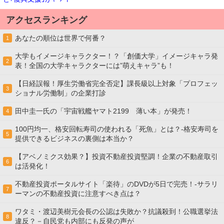
アクセスランキング
あなたの順位は世界で何番？
1
大学もイメージキャラクター！？「創価大学」イメージキャラ発
2
表！全国の大学キャラクターには”萌えキャラ”も！
【日経誤報！厚生労働省完全否定】課長級以上対象「プロフェッ
3
ショナル労働制」の企業打診
田中圭一氏の「宇宙戦艦ヤマト2199 薄い本」が発売！
4
100円均一、格安回転寿司の使われる「死魚」とは？-格安寿司を
5
提供できるビジネスの裏側は本当か？
【アベノミクス効果？】投資不動産投資堅調！企業の不動産取引
6
は活発化！
不動産投資ポータルサイト「楽待」のDVDが5日で完売！-サラリ
7
ーマンの不動産投資に注意すべき点は？
ワタミ・渡辺美樹元会長の公認は失敗か？抗議殺到！公職選挙法
8
違反？－自民党も内部にも反発の声が