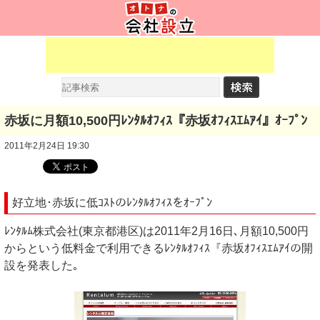
赤坂に月額10,500円ﾚﾝﾀﾙｵﾌｨｽ『赤坂ｵﾌｨｽｴﾑｱｲ』ｵｰﾌﾟﾝ
2011年2月24日 19:30
好立地･赤坂に低ｺｽﾄのﾚﾝﾀﾙｵﾌｨｽをｵｰﾌﾟﾝ
ﾚﾝﾀﾙﾑ株式会社(東京都港区)は2011年2月16日､月額10,500円
からという低料金で利用できるﾚﾝﾀﾙｵﾌｨｽ『赤坂ｵﾌｨｽｴﾑｱｲの開
設を発表した｡