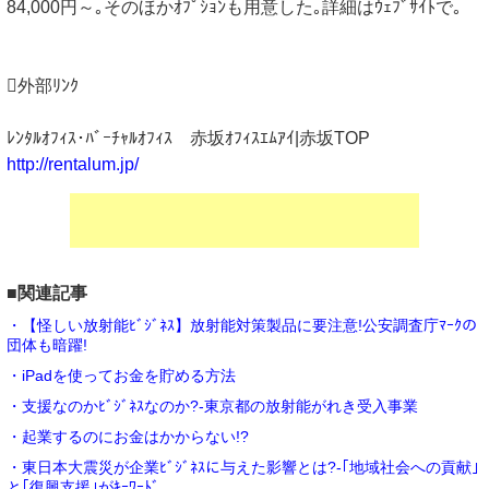
84,000円～｡そのほかｵﾌﾟｼｮﾝも用意した｡詳細はｳｪﾌﾞｻｲﾄで｡
外部ﾘﾝｸ
ﾚﾝﾀﾙｵﾌｨｽ･ﾊﾞｰﾁｬﾙｵﾌｨｽ 赤坂ｵﾌｨｽｴﾑｱｲ|赤坂TOP
http://rentalum.jp/
■関連記事
・【怪しい放射能ﾋﾞｼﾞﾈｽ】放射能対策製品に要注意!公安調査庁ﾏｰｸの
団体も暗躍!
・iPadを使ってお金を貯める方法
・支援なのかﾋﾞｼﾞﾈｽなのか?-東京都の放射能がれき受入事業
・起業するのにお金はかからない!?
・東日本大震災が企業ﾋﾞｼﾞﾈｽに与えた影響とは?-｢地域社会への貢献｣
と｢復興支援｣がｷｰﾜｰﾄﾞ