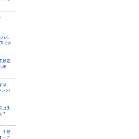
ト
使われ
供でき
不動産
活発
楽待」
マンの
認は失
反？－
、不動
オーク