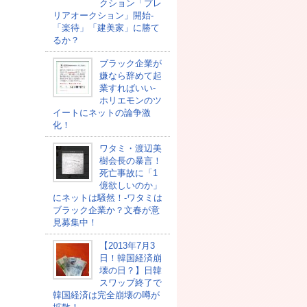
クション「プレ
リアオークション」開始-
「楽待」「建美家」に勝て
るか？
ブラック企業が
嫌なら辞めて起
業すればいい-
ホリエモンのツ
イートにネットの論争激
化！
ワタミ・渡辺美
樹会長の暴言！
死亡事故に「1
億欲しいのか」
にネットは騒然！-ワタミは
ブラック企業か？文春が意
見募集中！
【2013年7月3
日！韓国経済崩
壊の日？】日韓
スワップ終了で
韓国経済は完全崩壊の噂が