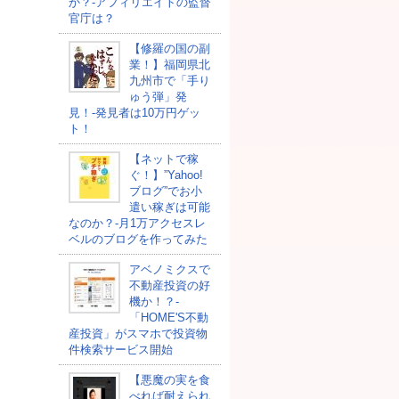
か？-アフィリエイトの監督
官庁は？
【修羅の国の副
業！】福岡県北
九州市で「手り
ゅう弾」発
見！-発見者は10万円ゲッ
ト！
【ネットで稼
ぐ！】”Yahoo!
ブログ”でお小
遣い稼ぎは可能
なのか？-月1万アクセスレ
ベルのブログを作ってみた
アベノミクスで
不動産投資の好
機か！？-
「HOME'S不動
産投資」がスマホで投資物
件検索サービス開始
【悪魔の実を食
べれば耐えられ