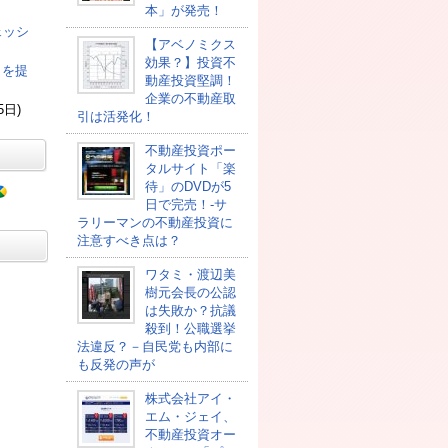
本」が発売！
ェッシ
【アベノミクス
効果？】投資不
司を提
動産投資堅調！
企業の不動産取
5日)
引は活発化！
不動産投資ポー
タルサイト「楽
待」のDVDが5
日で完売！-サ
ラリーマンの不動産投資に
注意すべき点は？
ワタミ・渡辺美
樹元会長の公認
は失敗か？抗議
殺到！公職選挙
法違反？－自民党も内部に
も反発の声が
株式会社アイ・
エム・ジェイ、
不動産投資オー