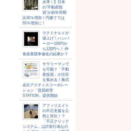
水準！】日本
の”不動産投
資”が前年同期
比30％増加！円建てでは
55％増加に！
マクドナルドが
値上げ！ハンバ
ーガー100円か
ら120円へ！-外
食産業競争激化の結果か？
サラリーマンで
も可能？「不動
産投資」が注目
を集める！株式
会社アクティスコーポレー
ション「賃貸経営
STATION」提供開始
アフィリエイト
の不正支援を公
然と宣伝！？
「不正クリック
システム」は詐欺行為なの