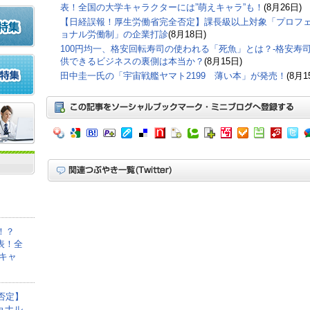
表！全国の大学キャラクターには”萌えキャラ”も！
(8月26日)
【日経誤報！厚生労働省完全否定】課長級以上対象「プロフ
ョナル労働制」の企業打診
(8月18日)
100円均一、格安回転寿司の使われる「死魚」とは？-格安寿
供できるビジネスの裏側は本当か？
(8月15日)
田中圭一氏の「宇宙戦艦ヤマト2199 薄い本」が発売！
(8月1
！？
表！全
キャ
否定】
ョナル