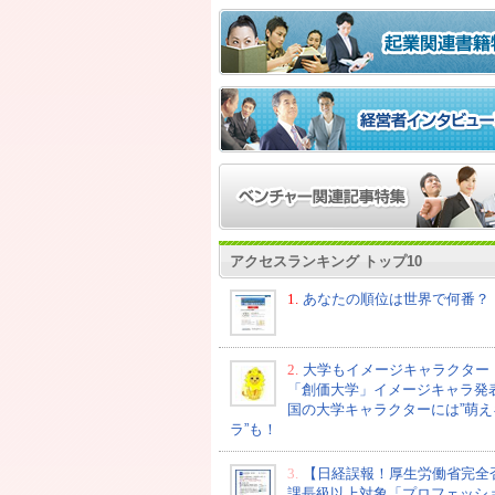
アクセスランキング トップ10
1.
あなたの順位は世界で何番？
2.
大学もイメージキャラクター
「創価大学」イメージキャラ発
国の大学キャラクターには”萌え
ラ”も！
3.
【日経誤報！厚生労働省完全
課長級以上対象「プロフェッシ