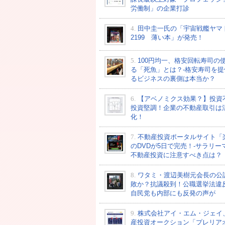
労働制」の企業打診
4.
田中圭一氏の「宇宙戦艦ヤマ
2199 薄い本」が発売！
5.
100円均一、格安回転寿司の
る「死魚」とは？-格安寿司を提
るビジネスの裏側は本当か？
6.
【アベノミクス効果？】投資
投資堅調！企業の不動産取引は
化！
7.
不動産投資ポータルサイト「
のDVDが5日で完売！-サラリー
不動産投資に注意すべき点は？
8.
ワタミ・渡辺美樹元会長の公
敗か？抗議殺到！公職選挙法違
自民党も内部にも反発の声が
9.
株式会社アイ・エム・ジェイ
産投資オークション「プレリア