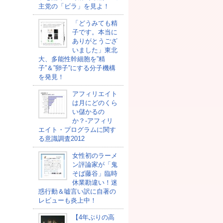
主党の「ビラ」を見よ！
「どうみても精
子です。本当に
ありがとうござ
いました」東北
大、多能性幹細胞を”精
子”＆”卵子”にする分子機構
を発見！
アフィリエイト
は月にどのくら
い儲かるの
か？-アフィリ
エイト・プログラムに関す
る意識調査2012
女性初のラーメ
ン評論家が「鬼
そば藤谷」臨時
休業勘違い！迷
惑行動＆嘘言い訳に自著の
レビューも炎上中！
【4年ぶりの高