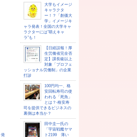
大学もイメージ
キャラクタ
ー！？「創価大
学」イメージキ
ャラ発表！全国の大学キャ
ラクターには”萌えキャ
ラ”も！
【日経誤報！厚
生労働省完全否
定】課長級以上
対象「プロフェ
ッショナル労働制」の企業
打診
100円均一、格
安回転寿司の使
われる「死魚」
とは？-格安寿
司を提供できるビジネスの
裏側は本当か？
田中圭一氏の
「宇宙戦艦ヤマ
ラ発
ト2199 薄い