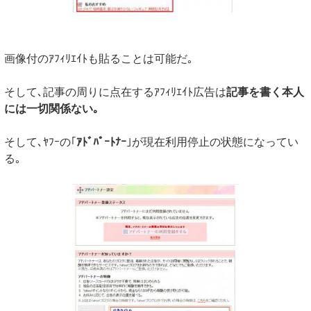
画像付のｱﾌｨﾘｴｲﾄも貼ることは可能だ｡
そして､記事の周りに点在するｱﾌｨﾘｴｲﾄ広告は
記事を書く本人
には一切関係ない｡
そして､ﾔﾌｰの｢
ｱﾄﾞﾊﾟｰﾄﾅｰ
｣が現在利用停止の状態になってい
る｡