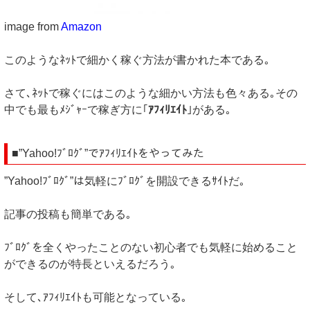
image from
Amazon
このようなﾈｯﾄで細かく稼ぐ方法が書かれた本である｡
さて､ﾈｯﾄで稼ぐにはこのような細かい方法も色々ある｡その
中でも最もﾒｼﾞｬｰで稼ぎ方に｢
ｱﾌｨﾘｴｲﾄ
｣がある｡
■”Yahoo!ﾌﾞﾛｸﾞ”でｱﾌｨﾘｴｲﾄをやってみた
”Yahoo!ﾌﾞﾛｸﾞ”は気軽にﾌﾞﾛｸﾞを開設できるｻｲﾄだ｡
記事の投稿も簡単である｡
ﾌﾞﾛｸﾞを全くやったことのない初心者でも気軽に始めること
ができるのが特長といえるだろう｡
そして､ｱﾌｨﾘｴｲﾄも可能となっている｡