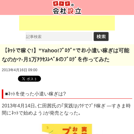
【ﾈｯﾄで稼ぐ!】”Yahoo!ﾌﾞﾛｸﾞ”でお小遣い稼ぎは可能
なのか?-月1万ｱｸｾｽﾚﾍﾞﾙのﾌﾞﾛｸﾞを作ってみた
2013年4月16日 09:00
■ﾈｯﾄを使った小遣い稼ぎは?
2013年4月14日､仁田茜氏の｢実践!おｳﾁでﾌﾟﾁ稼ぎ ―すきま時
間にﾈｯﾄで始めよう｣が発売となった｡