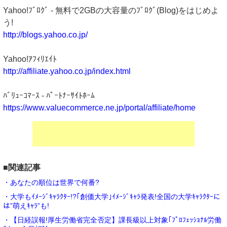
Yahoo!ﾌﾞﾛｸﾞ - 無料で2GBの大容量のﾌﾞﾛｸﾞ(Blog)をはじめよ
う!
http://blogs.yahoo.co.jp/
Yahoo!ｱﾌｨﾘｴｲﾄ
http://affiliate.yahoo.co.jp/index.html
ﾊﾞﾘｭｰｺﾏｰｽ - ﾊﾟｰﾄﾅｰｻｲﾄﾎｰﾑ
https://www.valuecommerce.ne.jp/portal/affiliate/home
■関連記事
・あなたの順位は世界で何番?
・大学もｲﾒｰｼﾞｷｬﾗｸﾀｰ!?｢創価大学｣ｲﾒｰｼﾞｷｬﾗ発表!全国の大学ｷｬﾗｸﾀｰに
は”萌えｷｬﾗ”も!
・【日経誤報!厚生労働省完全否定】課長級以上対象｢ﾌﾟﾛﾌｪｯｼｮﾅﾙ労働