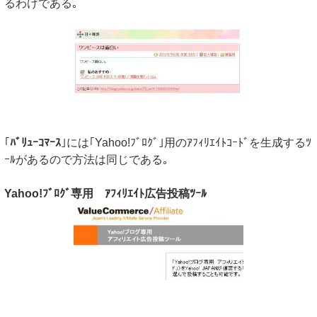
るわけである｡
｢
ﾊﾞﾘｭｰｺﾏｰｽ
｣には｢Yahoo!ﾌﾞﾛｸﾞ｣用のｱﾌｨﾘｴｲﾄｺｰﾄﾞを生成するﾂ
ｰﾙがあるので方法は同じである｡
Yahoo!ﾌﾞﾛｸﾞ専用 ｱﾌｨﾘｴｲﾄ広告投稿ﾂｰﾙ