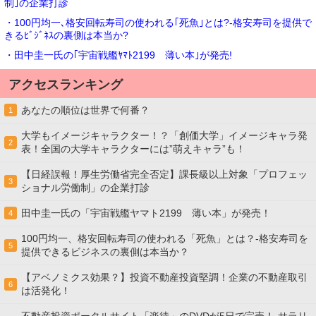
制｣の企業打診
・100円均一､格安回転寿司の使われる｢死魚｣とは?-格安寿司を提供で
きるﾋﾞｼﾞﾈｽの裏側は本当か?
・田中圭一氏の｢宇宙戦艦ﾔﾏﾄ2199 薄い本｣が発売!
アクセスランキング
あなたの順位は世界で何番？
1
大学もイメージキャラクター！？「創価大学」イメージキャラ発
2
表！全国の大学キャラクターには”萌えキャラ”も！
【日経誤報！厚生労働省完全否定】課長級以上対象「プロフェッ
3
ショナル労働制」の企業打診
田中圭一氏の「宇宙戦艦ヤマト2199 薄い本」が発売！
4
100円均一、格安回転寿司の使われる「死魚」とは？-格安寿司を
5
提供できるビジネスの裏側は本当か？
【アベノミクス効果？】投資不動産投資堅調！企業の不動産取引
6
は活発化！