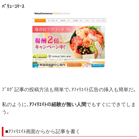
ﾊﾞﾘｭｰｺﾏｰｽ
ﾌﾞﾛｸﾞ記事の投稿方法も簡単で､ｱﾌｨﾘｴｲﾄ広告の挿入も簡単だ｡
私のように､
ｱﾌｨﾘｴｲﾄの経験が無い人間
でもすぐにできてしま
う｡
■ｱﾌｨﾘｴｲﾄ画面からから記事を書く