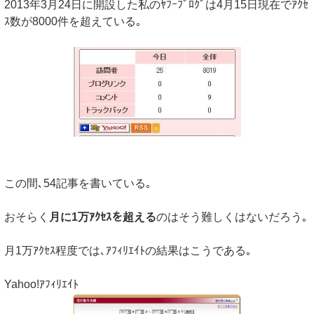
2013年3月24日に開設した私のﾔﾌｰﾌﾞﾛｸﾞは4月15日現在でｱｸｾ
ｽ数が8000件を超えている｡
この間､54記事を書いている｡
おそらく
月に1万ｱｸｾｽを超える
のはそう難しくはないだろう｡
月1万ｱｸｾｽ程度では､ｱﾌｨﾘｴｲﾄの結果はこうである｡
Yahoo!ｱﾌｨﾘｴｲﾄ