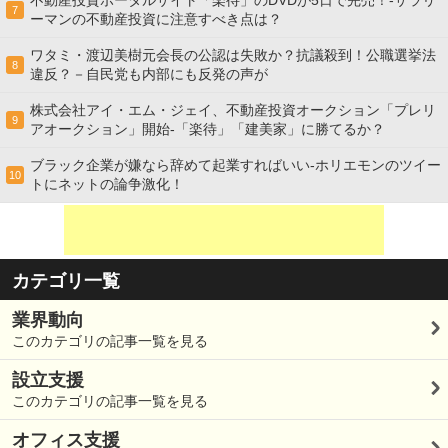
不動産投資ポータルサイト「楽待」のDVDが5日で完売！-サラリ
7
ーマンの不動産投資に注意すべき点は？
ワタミ・渡辺美樹元会長の公認は失敗か？抗議殺到！公職選挙法
8
違反？－自民党も内部にも反発の声が
株式会社アイ・エム・ジェイ、不動産投資オークション「プレリ
9
アオークション」開始-「楽待」「建美家」に勝てるか？
ブラック企業が嫌なら辞めて起業すればいい-ホリエモンのツイー
10
トにネットの論争激化！
カテゴリ一覧
業界動向
このカテゴリの記事一覧を見る
設立支援
このカテゴリの記事一覧を見る
オフィス支援