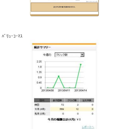
ﾊﾞﾘｭｰｺｰﾏｽ