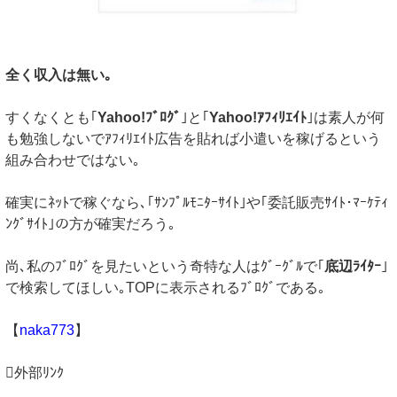
全く収入は無い｡
すくなくとも｢
Yahoo!ﾌﾞﾛｸﾞ
｣と｢
Yahoo!ｱﾌｨﾘｴｲﾄ
｣は素人が何
も勉強しないでｱﾌｨﾘｴｲﾄ広告を貼れば小遣いを稼げるという
組み合わせではない｡
確実にﾈｯﾄで稼ぐなら､｢ｻﾝﾌﾟﾙﾓﾆﾀｰｻｲﾄ｣や｢委託販売ｻｲﾄ･ﾏｰｹﾃｨ
ﾝｸﾞｻｲﾄ｣の方が確実だろう｡
尚､私のﾌﾞﾛｸﾞを見たいという奇特な人はｸﾞｰｸﾞﾙで｢
底辺ﾗｲﾀｰ
｣
で検索してほしい｡TOPに表示されるﾌﾞﾛｸﾞである｡
【
naka773
】
外部ﾘﾝｸ