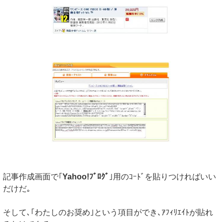
記事作成画面で｢
Yahoo!ﾌﾞﾛｸﾞ
｣用のｺｰﾄﾞを貼りつければいい
だけだ｡
そして､｢わたしのお奨め｣という項目ができ､ｱﾌｨﾘｴｲﾄが貼れ