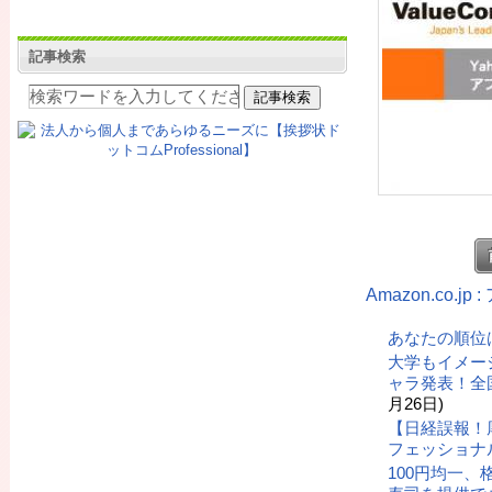
記事検索
Amazon.co.
あなたの順位
大学もイメー
ャラ発表！全
月26日)
【日経誤報！
フェッショナ
100円均一