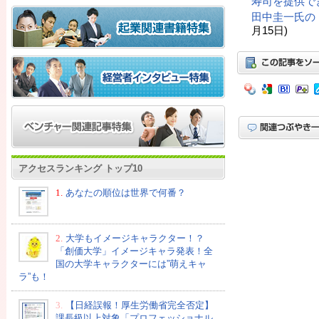
寿司を提供で
田中圭一氏の
月15日)
アクセスランキング トップ10
1.
あなたの順位は世界で何番？
2.
大学もイメージキャラクター！？
「創価大学」イメージキャラ発表！全
国の大学キャラクターには”萌えキャ
ラ”も！
3.
【日経誤報！厚生労働省完全否定】
課長級以上対象「プロフェッショナル