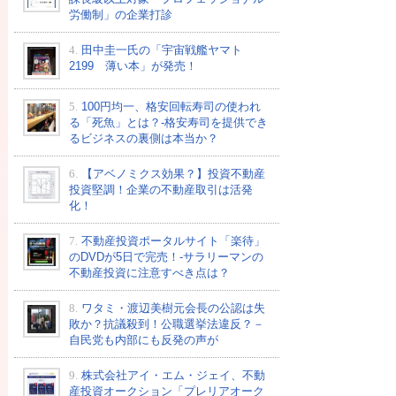
労働制」の企業打診
4.
田中圭一氏の「宇宙戦艦ヤマト
2199 薄い本」が発売！
5.
100円均一、格安回転寿司の使われ
る「死魚」とは？-格安寿司を提供でき
るビジネスの裏側は本当か？
6.
【アベノミクス効果？】投資不動産
投資堅調！企業の不動産取引は活発
化！
7.
不動産投資ポータルサイト「楽待」
のDVDが5日で完売！-サラリーマンの
不動産投資に注意すべき点は？
8.
ワタミ・渡辺美樹元会長の公認は失
敗か？抗議殺到！公職選挙法違反？－
自民党も内部にも反発の声が
9.
株式会社アイ・エム・ジェイ、不動
産投資オークション「プレリアオーク