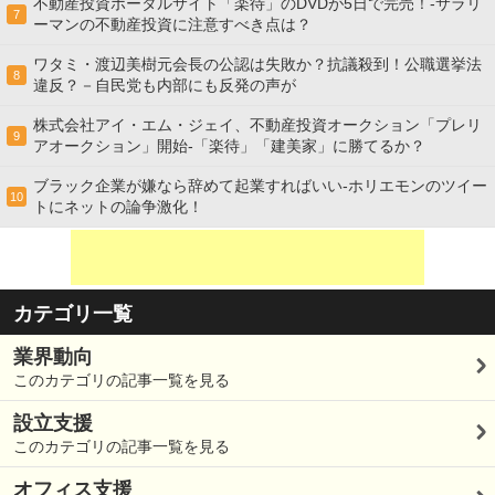
不動産投資ポータルサイト「楽待」のDVDが5日で完売！-サラリ
7
ーマンの不動産投資に注意すべき点は？
ワタミ・渡辺美樹元会長の公認は失敗か？抗議殺到！公職選挙法
8
違反？－自民党も内部にも反発の声が
株式会社アイ・エム・ジェイ、不動産投資オークション「プレリ
9
アオークション」開始-「楽待」「建美家」に勝てるか？
ブラック企業が嫌なら辞めて起業すればいい-ホリエモンのツイー
10
トにネットの論争激化！
カテゴリ一覧
業界動向
このカテゴリの記事一覧を見る
設立支援
このカテゴリの記事一覧を見る
オフィス支援