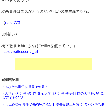
結果責任は国民がとるのだ｡それが民主主義である｡
【
naka773
】
外部ﾘﾝｸ
橋下徹 (t_ishin)さんはTwitterを使っています
https://twitter.com/t_ishin
■関連記事
・あなたの順位は世界で何番?
・大学もｲﾒｰｼﾞｷｬﾗｸﾀｰ!?｢創価大学｣ｲﾒｰｼﾞｷｬﾗ発表!全国の大学ｷｬﾗｸﾀｰに
は”萌えｷｬﾗ”も!
・【日経誤報!厚生労働省完全否定】課長級以上対象｢ﾌﾟﾛﾌｪｯｼｮﾅﾙ労働