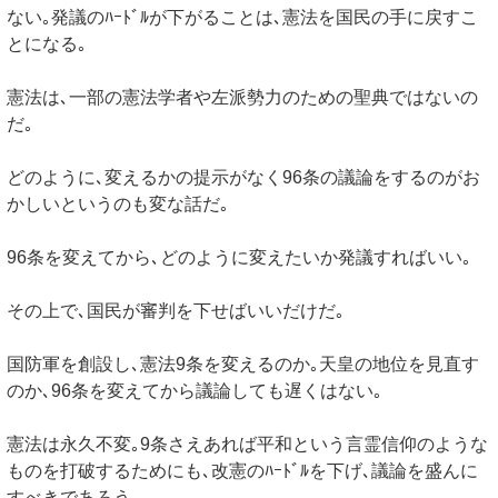
ない｡発議のﾊｰﾄﾞﾙが下がることは､憲法を国民の手に戻すこ
とになる｡
憲法は､一部の憲法学者や左派勢力のための聖典ではないの
だ｡
どのように､変えるかの提示がなく96条の議論をするのがお
かしいというのも変な話だ｡
96条を変えてから､どのように変えたいか発議すればいい｡
その上で､国民が審判を下せばいいだけだ｡
国防軍を創設し､憲法9条を変えるのか｡天皇の地位を見直す
のか､96条を変えてから議論しても遅くはない｡
憲法は永久不変｡9条さえあれば平和という言霊信仰のような
ものを打破するためにも､改憲のﾊｰﾄﾞﾙを下げ､議論を盛んに
すべきであろう｡