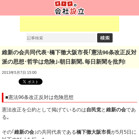
維新の会共同代表･橋下徹大阪市長｢憲法96条改正反対
派の思想･哲学は危険｣-朝日新聞､毎日新聞を批判!
2013年5月7日 15:00
■憲法96条改正反対は危険思想
憲法改正を公約として掲げているのは
自民党
と
維新の会
であ
る｡
その｢
維新の会
｣の共同代表である
橋下徹大阪市長
が5月5日に