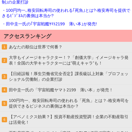
制｣の企業打診
・100円均一､格安回転寿司の使われる｢死魚｣とは?-格安寿司を提供で
きるﾋﾞｼﾞﾈｽの裏側は本当か?
・田中圭一氏の｢宇宙戦艦ﾔﾏﾄ2199 薄い本｣が発売!
アクセスランキング
あなたの順位は世界で何番？
1
大学もイメージキャラクター！？「創価大学」イメージキャラ発
2
表！全国の大学キャラクターには”萌えキャラ”も！
【日経誤報！厚生労働省完全否定】課長級以上対象「プロフェッ
3
ショナル労働制」の企業打診
田中圭一氏の「宇宙戦艦ヤマト2199 薄い本」が発売！
4
100円均一、格安回転寿司の使われる「死魚」とは？-格安寿司を
5
提供できるビジネスの裏側は本当か？
【アベノミクス効果？】投資不動産投資堅調！企業の不動産取引
6
は活発化！