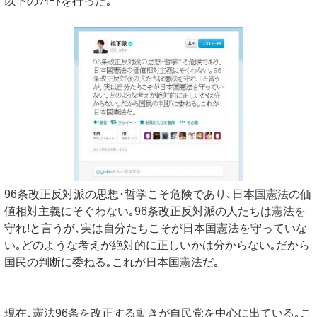
以下のﾂｲｰﾄを行った｡
96条改正反対派の思想･哲学こそ危険であり､日本国憲法の価
値相対主義にそぐわない｡96条改正反対派の人たちは憲法を
守れ!と言うが､実は自分たちこそが日本国憲法を守っていな
い｡どのような考えが絶対的に正しいかは分からない｡だから
国民の判断に委ねる｡これが日本国憲法だ｡
現在､憲法96条を改正する動きが自民党を中心に出ている｡こ