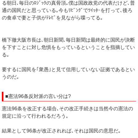
る朝日､毎日のﾛｼﾞｯｸの真骨頂｡僕は国政政党の代表だけど､普
通の国民だと思っている｡今もﾘﾋﾞﾝｸﾞでﾂｲｯﾀｰを打って､後ろ
の食卓で妻と子供がﾃﾚﾋﾞを見ながら喋ってる｡
橋下徹大阪市長は､朝日新聞､毎日新聞は最終的に国民が決断
を下すことに対し危惧をもっているということを指摘してい
る｡
要するに国民を｢衆愚｣と見て信用していない証拠であるとい
うのだ｡
■憲法96条反対派の言い分は?
憲法96条を改正する場合､その改正手続きは当然今の憲法の
規定に沿って行われるだろう｡
結果として96条が改正されれば､それは国民の意思だ｡