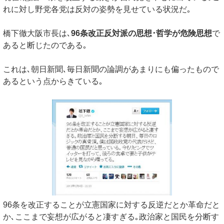
れに対し野党各党は反対の姿勢を見せている状況だ｡
橋下徹大阪市長は､
96条改正反対派の思想･哲学が危険思想
で
あると断じたのである｡
これは､朝日新聞､毎日新聞の論調があまりにも偏ったもので
あるという点からきている｡
96条を改正することが立憲国家に対する反逆だとか革命だと
か､ここまで妄想が広がると凄すぎる｡政治家と国民を分断す