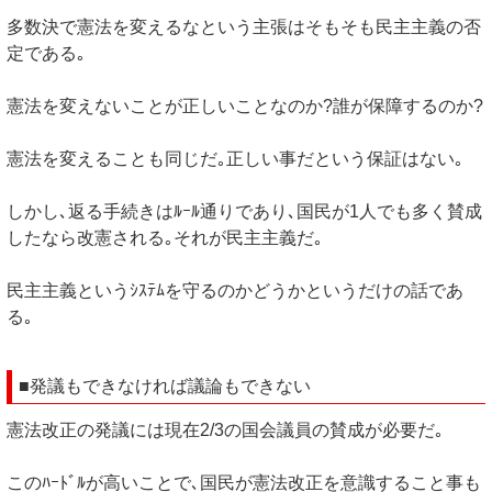
多数決で憲法を変えるなという主張はそもそも民主主義の否
定である｡
憲法を変えないことが正しいことなのか?誰が保障するのか?
憲法を変えることも同じだ｡正しい事だという保証はない｡
しかし､返る手続きはﾙｰﾙ通りであり､国民が1人でも多く賛成
したなら改憲される｡それが民主主義だ｡
民主主義というｼｽﾃﾑを守るのかどうかというだけの話であ
る｡
■発議もできなければ議論もできない
憲法改正の発議には現在2/3の国会議員の賛成が必要だ｡
このﾊｰﾄﾞﾙが高いことで､国民が憲法改正を意識すること事も