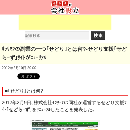
ｻﾗﾘﾏﾝの副業の一つ｢せどり｣とは何?-せどり支援｢せど
らｰず｣ｻｲﾄがﾆｭｰﾘｱﾙ
2012年2月10日 20:00
■｢せどり｣とは何?
2012年2月9日､株式会社ｲﾝﾀｰﾅは同社が運営するせどり支援ｻ
ｲﾄ｢
せどらｰず
｣をﾘﾆｭｰｱﾙしたことを発表した｡