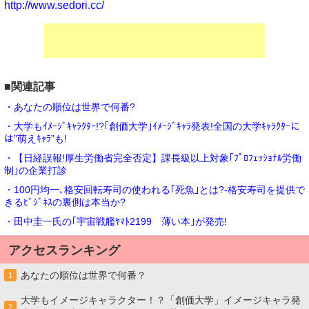
http://www.sedori.cc/
■関連記事
・あなたの順位は世界で何番?
・大学もｲﾒｰｼﾞｷｬﾗｸﾀｰ!?｢創価大学｣ｲﾒｰｼﾞｷｬﾗ発表!全国の大学ｷｬﾗｸﾀｰに
は”萌えｷｬﾗ”も!
・【日経誤報!厚生労働省完全否定】課長級以上対象｢ﾌﾟﾛﾌｪｯｼｮﾅﾙ労働
制｣の企業打診
・100円均一､格安回転寿司の使われる｢死魚｣とは?-格安寿司を提供で
きるﾋﾞｼﾞﾈｽの裏側は本当か?
・田中圭一氏の｢宇宙戦艦ﾔﾏﾄ2199 薄い本｣が発売!
アクセスランキング
あなたの順位は世界で何番？
1
大学もイメージキャラクター！？「創価大学」イメージキャラ発
2