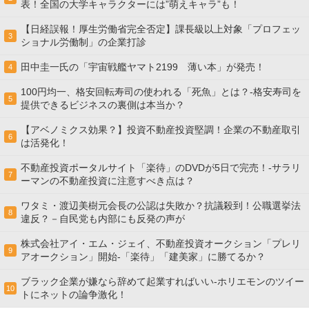
表！全国の大学キャラクターには”萌えキャラ”も！
【日経誤報！厚生労働省完全否定】課長級以上対象「プロフェッ
3
ショナル労働制」の企業打診
田中圭一氏の「宇宙戦艦ヤマト2199 薄い本」が発売！
4
100円均一、格安回転寿司の使われる「死魚」とは？-格安寿司を
5
提供できるビジネスの裏側は本当か？
【アベノミクス効果？】投資不動産投資堅調！企業の不動産取引
6
は活発化！
不動産投資ポータルサイト「楽待」のDVDが5日で完売！-サラリ
7
ーマンの不動産投資に注意すべき点は？
ワタミ・渡辺美樹元会長の公認は失敗か？抗議殺到！公職選挙法
8
違反？－自民党も内部にも反発の声が
株式会社アイ・エム・ジェイ、不動産投資オークション「プレリ
9
アオークション」開始-「楽待」「建美家」に勝てるか？
ブラック企業が嫌なら辞めて起業すればいい-ホリエモンのツイー
10
トにネットの論争激化！