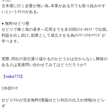
古本屋に行く必要が無い為､本業がある方でも取り組みやす
いというﾒﾘｯﾄがある｡
● 無料!せどり塾
せどりで稼ぐ為の基本～応用までを全10回のﾒｰﾙｾﾐﾅｰで伝授｡
利益を出し続け､副業として成立させる為のﾃｸﾆｯｸやﾏｲﾝﾄﾞが
学べます｡
実際､同社の宣伝通り儲かるのかどうかは分からない｡興味の
ある人は直接問い合わせてみてはどうだろうか?
【
naka773
】
外部ﾘﾝｸ
せどりﾘｽﾄが完全無料!|電脳せどり対応の仕入れ情報|せどらｰ
ず