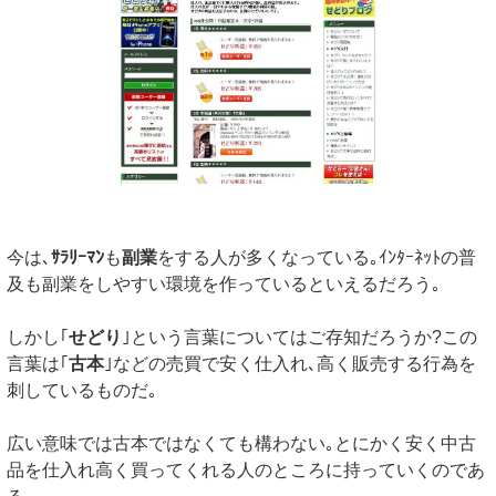
今は､
ｻﾗﾘｰﾏﾝ
も
副業
をする人が多くなっている｡ｲﾝﾀｰﾈｯﾄの普
及も副業をしやすい環境を作っているといえるだろう｡
しかし｢
せどり
｣という言葉についてはご存知だろうか?この
言葉は｢
古本
｣などの売買で安く仕入れ､高く販売する行為を
刺しているものだ｡
広い意味では古本ではなくても構わない｡とにかく安く中古
品を仕入れ高く買ってくれる人のところに持っていくのであ