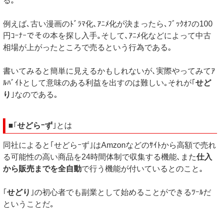
る｡
例えば､古い漫画のﾄﾞﾗﾏ化､ｱﾆﾒ化が決まったら､ﾌﾞｯｸｵﾌの100
円ｺｰﾅｰでその本を探し入手｡そして､ｱﾆﾒ化などによって中古
相場が上がったところで売るという行為である｡
書いてみると簡単に見えるかもしれないが､実際やってみてｱ
ﾙﾊﾞｲﾄとして意味のある利益を出すのは難しい｡それが｢
せど
り
｣なのである｡
■｢
せどらｰず
｣とは
同社によると｢せどらｰず｣はAmzonなどのｻｲﾄから高額で売れ
る可能性の高い商品を24時間体制で収集する機能､また
仕入
から販売までを全自動
で行う機能が付いているとのこと｡
｢
せどり
｣の初心者でも副業として始めることができるﾂｰﾙだ
ということだ｡