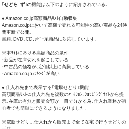
｢
せどらｰず
｣の機能は以下のように紹介されている｡
● Amazon.co.jp高額商品ﾘｽﾄ自動収集
Amazon.co.jpにおいて高額で売れる可能性の高い商品を24時
間更新で公開｡
書籍､DVD､CD､ﾎﾋﾞｰ系商品に対応しています｡
※本ｻｲﾄにおける高額商品の条件
･新品が在庫切れを起こしている
･中古品の価格が､定価以上に高騰している
･Amazon.co.jpﾗﾝｷﾝｸﾞが高い
● 仕入れ先まで表示する｢電脳せどり｣機能
高額商品ﾘｽﾄの仕入れ先を複数のｵｰｸｼｮﾝ､ｼｮｯﾋﾟﾝｸﾞｻｲﾄから提
示｡在庫の有無と販売金額が一目で分かる為､仕入れ業務が初
心者でも簡単にできるようになりました｡
※電脳せどり…仕入れから販売まで全て在宅で行うせどりの
手法｡