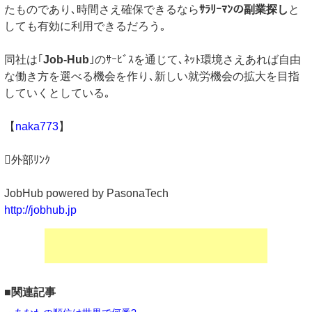
たものであり､時間さえ確保できるなら
ｻﾗﾘｰﾏﾝの副業探し
と
しても有効に利用できるだろう｡
同社は｢
Job-Hub
｣のｻｰﾋﾞｽを通じて､ﾈｯﾄ環境さえあれば自由
な働き方を選べる機会を作り､新しい就労機会の拡大を目指
していくとしている｡
【
naka773
】
外部ﾘﾝｸ
JobHub powered by PasonaTech
http://jobhub.jp
■関連記事