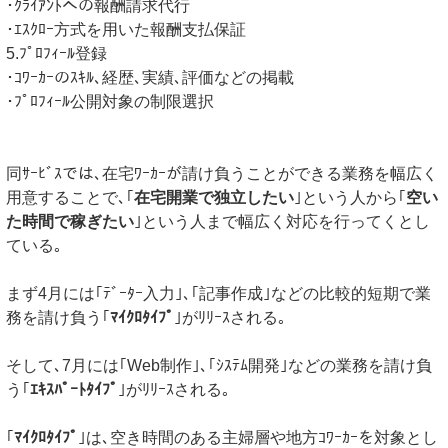
･ｸﾗｲｱﾝﾄへの報酬請求代行
･ｴｽｸﾛｰ方式を用いた報酬支払保証
5.ﾌﾟﾛﾌｨｰﾙ登録
･ｺﾜｰｶｰのｽｷﾙ､経歴､実績､評価などの掲載
･ﾌﾟﾛﾌｨｰﾙ公開対象の制限選択
同ｻｰﾋﾞｽでは､在宅ﾜｰｶｰが請け負うことができる業務を幅広く
用意することで､｢
在宅開業で独立したい
｣という人から｢
空い
た時間で稼ぎたい
｣という人まで幅広く対応を行ってくとし
ている｡
まず4月には｢ﾃﾞｰﾀｰ入力｣､｢記事作成｣などの比較的短期で業
務を請け負う｢
ﾏｲｸﾛﾀｲﾌﾟ
｣がﾘﾘｰｽされる｡
そして､7月には｢Web制作｣､｢ｼｽﾃﾑ開発｣などの業務を請け負
う｢
ｴｷｽﾊﾟｰﾄﾀｲﾌﾟ
｣がﾘﾘｰｽされる｡
｢
ﾏｲｸﾛﾀｲﾌﾟ
｣は､空き時間のある主婦層や地方ｺﾜｰｶｰを対象とし