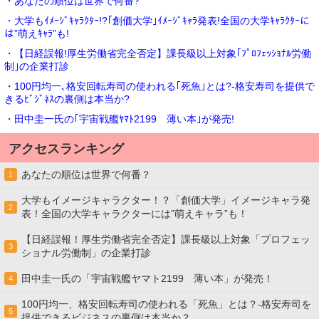
・あなたの順位は世界で何番?
・大学もｲﾒｰｼﾞｷｬﾗｸﾀｰ!?｢創価大学｣ｲﾒｰｼﾞｷｬﾗ発表!全国の大学ｷｬﾗｸﾀｰに
は”萌えｷｬﾗ”も!
・【日経誤報!厚生労働省完全否定】課長級以上対象｢ﾌﾟﾛﾌｪｯｼｮﾅﾙ労働
制｣の企業打診
・100円均一､格安回転寿司の使われる｢死魚｣とは?-格安寿司を提供で
きるﾋﾞｼﾞﾈｽの裏側は本当か?
・田中圭一氏の｢宇宙戦艦ﾔﾏﾄ2199 薄い本｣が発売!
アクセスランキング
あなたの順位は世界で何番？
1
大学もイメージキャラクター！？「創価大学」イメージキャラ発
2
表！全国の大学キャラクターには”萌えキャラ”も！
【日経誤報！厚生労働省完全否定】課長級以上対象「プロフェッ
3
ショナル労働制」の企業打診
田中圭一氏の「宇宙戦艦ヤマト2199 薄い本」が発売！
4
100円均一、格安回転寿司の使われる「死魚」とは？-格安寿司を
5
提供できるビジネスの裏側は本当か？