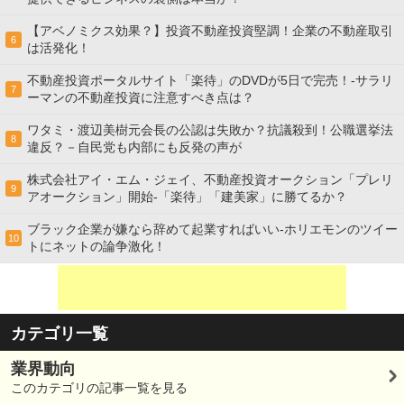
【アベノミクス効果？】投資不動産投資堅調！企業の不動産取引
6
は活発化！
不動産投資ポータルサイト「楽待」のDVDが5日で完売！-サラリ
7
ーマンの不動産投資に注意すべき点は？
ワタミ・渡辺美樹元会長の公認は失敗か？抗議殺到！公職選挙法
8
違反？－自民党も内部にも反発の声が
株式会社アイ・エム・ジェイ、不動産投資オークション「プレリ
9
アオークション」開始-「楽待」「建美家」に勝てるか？
ブラック企業が嫌なら辞めて起業すればいい-ホリエモンのツイー
10
トにネットの論争激化！
カテゴリ一覧
業界動向
このカテゴリの記事一覧を見る