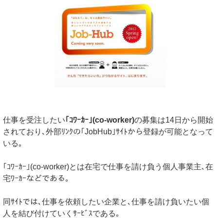
仕事を受注したい
｢ｺﾜｰｶｰ｣(co-worker)
の募集は14日から開始
されており､外部ﾘﾝｸの｢JobHub｣ｻｲﾄから登録が可能となって
いる｡
｢ｺﾜｰｶｰ｣(co-worker)とは在宅で仕事を請け負う個人事業主､在
宅ﾜｰｶｰなどである｡
同ｻｲﾄでは､仕事を依頼したい企業と､仕事を請け負いたい個
人を結び付けていくｻｰﾋﾞｽである｡