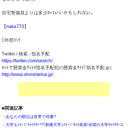
自宅警備員よりは多少ｶｯｺいいかもしれない｡
【
naka773
】
外部ﾘﾝｸ
Twitter / 検索 - 指名手配
https://twitter.com/search/
ﾈｯﾄで懸賞金ｹ゙ｯﾄ!!指名手配犯の懸賞金ｻｲﾄ｢指名手配 jp｣
http://www.shimeitehai.jp/
■関連記事
・あなたの順位は世界で何番?
・大学もｲﾒｰｼﾞｷｬﾗｸﾀｰ!?｢創価大学｣ｲﾒｰｼﾞｷｬﾗ発表!全国の大学ｷｬﾗｸﾀｰに