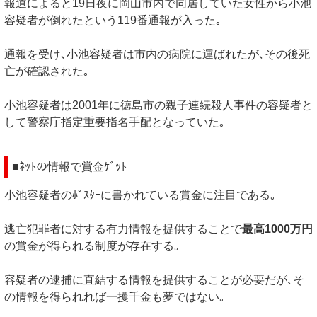
報道によると19日夜に岡山市内で同居していた女性から小池
容疑者が倒れたという119番通報が入った｡
通報を受け､小池容疑者は市内の病院に運ばれたが､その後死
亡が確認された｡
小池容疑者は2001年に徳島市の親子連続殺人事件の容疑者と
して警察庁指定重要指名手配となっていた｡
■ﾈｯﾄの情報で賞金ｹﾞｯﾄ
小池容疑者のﾎﾟｽﾀｰに書かれている賞金に注目である｡
逃亡犯罪者に対する有力情報を提供することで
最高1000万円
の賞金が得られる制度が存在する｡
容疑者の逮捕に直結する情報を提供することが必要だが､そ
の情報を得られれば一攫千金も夢ではない｡