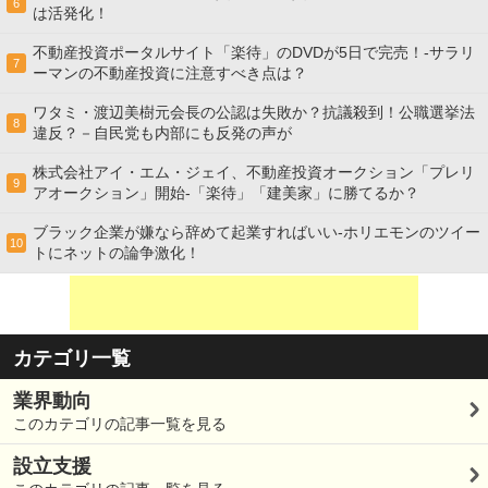
6
は活発化！
不動産投資ポータルサイト「楽待」のDVDが5日で完売！-サラリ
7
ーマンの不動産投資に注意すべき点は？
ワタミ・渡辺美樹元会長の公認は失敗か？抗議殺到！公職選挙法
8
違反？－自民党も内部にも反発の声が
株式会社アイ・エム・ジェイ、不動産投資オークション「プレリ
9
アオークション」開始-「楽待」「建美家」に勝てるか？
ブラック企業が嫌なら辞めて起業すればいい-ホリエモンのツイー
10
トにネットの論争激化！
カテゴリ一覧
業界動向
このカテゴリの記事一覧を見る
設立支援