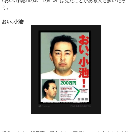
｢
おい､小池!
｣のｺﾋﾟｰのﾎﾟｽﾀｰは見たことがある人も多いだろ
う｡
おい､小池!