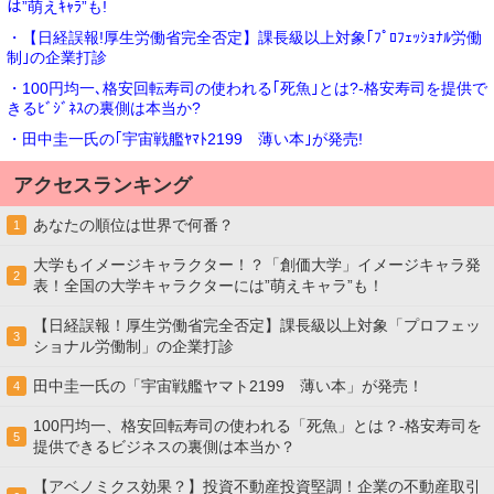
は”萌えｷｬﾗ”も!
・【日経誤報!厚生労働省完全否定】課長級以上対象｢ﾌﾟﾛﾌｪｯｼｮﾅﾙ労働
制｣の企業打診
・100円均一､格安回転寿司の使われる｢死魚｣とは?-格安寿司を提供で
きるﾋﾞｼﾞﾈｽの裏側は本当か?
・田中圭一氏の｢宇宙戦艦ﾔﾏﾄ2199 薄い本｣が発売!
アクセスランキング
あなたの順位は世界で何番？
1
大学もイメージキャラクター！？「創価大学」イメージキャラ発
2
表！全国の大学キャラクターには”萌えキャラ”も！
【日経誤報！厚生労働省完全否定】課長級以上対象「プロフェッ
3
ショナル労働制」の企業打診
田中圭一氏の「宇宙戦艦ヤマト2199 薄い本」が発売！
4
100円均一、格安回転寿司の使われる「死魚」とは？-格安寿司を
5
提供できるビジネスの裏側は本当か？
【アベノミクス効果？】投資不動産投資堅調！企業の不動産取引