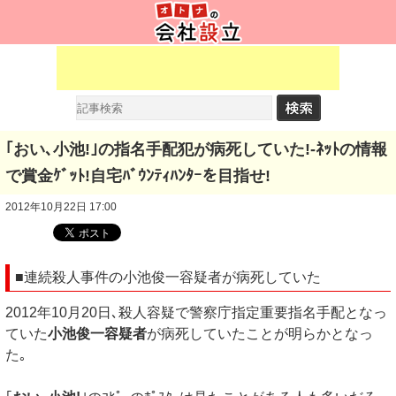
｢おい､小池!｣の指名手配犯が病死していた!-ﾈｯﾄの情報
で賞金ｹﾞｯﾄ!自宅ﾊﾞｳﾝﾃｨﾊﾝﾀｰを目指せ!
2012年10月22日 17:00
■連続殺人事件の小池俊一容疑者が病死していた
2012年10月20日､殺人容疑で警察庁指定重要指名手配となっ
ていた
小池俊一容疑者
が病死していたことが明らかとなっ
た｡