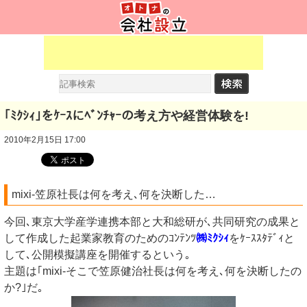
｢ﾐｸｼｨ｣をｹｰｽにﾍﾞﾝﾁｬｰの考え方や経営体験を!
2010年2月15日 17:00
mixi-笠原社長は何を考え､何を決断した…
今回､東京大学産学連携本部と大和総研が､共同研究の成果と
して作成した起業家教育のためのｺﾝﾃﾝﾂ
㈱ﾐｸｼｨ
をｹｰｽｽﾀﾃﾞｨと
して､公開模擬講座を開催するという｡
主題は｢mixi-そこで笠原健治社長は何を考え､何を決断したの
か?｣だ｡