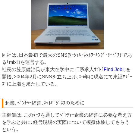
同社は､日本最初で最大のSNS(ｿｰｼｬﾙ･ﾈｯﾄﾜｰｷﾝｸﾞ･ｻｰﾋﾞｽ) であ
る｢mixi｣を運営する｡
社長の笠原健治氏が東大在学中に IT系求人ｻｲﾄ｢
Find Job!
｣を
開始､2004年2月にSNSを立ち上げ､06年に現名にて東証ﾏｻﾞｰ
ｽﾞに上場を果たしている｡
起業､ﾍﾞﾝﾁｬｰ経営､ﾈｯﾄﾋﾞｼﾞﾈｽのために
主催側は､このｹｰｽを通してﾍﾞﾝﾁｬｰ企業の経営に必要な考え方
を学ぶと共に､経営現場の実際について模擬体験してもらう
という｡