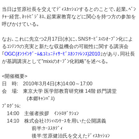
当日は笠原社長を交えてﾃﾞｨｽｶｯｼｮﾝするとのことで､起業､ﾍﾞﾝ
ﾁｬｰ経営､ﾈｯﾄﾋﾞｼﾞﾈｽ､起業家教育などに関心を持つ方の参加を
呼びかけている｡
なお､これに先立つ2月17日(水)に､SNSｻｰﾋﾞｽのｵｰﾌﾟﾝ化によ
るｺﾝﾃﾝﾂの充実と新たな収益機会の可能性に関する講演会
｢
OGC(ｵﾝﾗｲﾝｹﾞｰﾑ&ｺﾐｭﾆﾃｨｻｰﾋﾞｽｶﾝﾌｧﾚﾝｽ)2010
｣があり､同社長
が基調講演として”mixiのｵｰﾌﾟﾝ化戦略”を述べる｡
<開催概要>
日 時: 2010年3月4日(木)14:00～17:00
会 場: 東京大学 医学部教育研究棟 14階 鉄門講堂
(本郷ｷｬﾝﾊﾟｽ)
ﾌﾟﾛｸﾞﾗﾑ:
14:00 主催者挨拶 ｲﾝﾄﾛﾀﾞｸｼｮﾝ
14:10 株式会社ﾐｸｼｨのｹｰｽを用いた公開講義
前半:ｹｰｽｽﾀﾃﾞｨ
後半:笠原健治氏を交えたﾃﾞｨｽｶｯｼｮﾝ