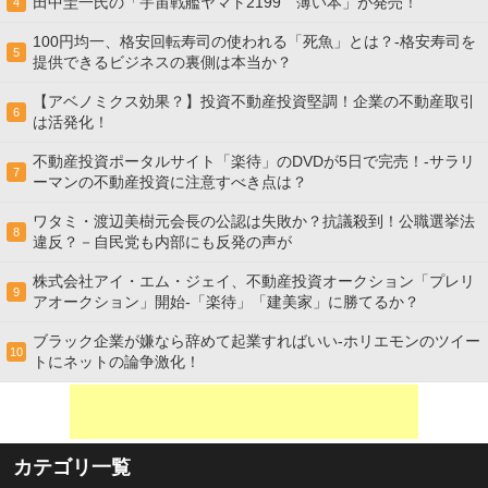
田中圭一氏の「宇宙戦艦ヤマト2199 薄い本」が発売！
4
100円均一、格安回転寿司の使われる「死魚」とは？-格安寿司を
5
提供できるビジネスの裏側は本当か？
【アベノミクス効果？】投資不動産投資堅調！企業の不動産取引
6
は活発化！
不動産投資ポータルサイト「楽待」のDVDが5日で完売！-サラリ
7
ーマンの不動産投資に注意すべき点は？
ワタミ・渡辺美樹元会長の公認は失敗か？抗議殺到！公職選挙法
8
違反？－自民党も内部にも反発の声が
株式会社アイ・エム・ジェイ、不動産投資オークション「プレリ
9
アオークション」開始-「楽待」「建美家」に勝てるか？
ブラック企業が嫌なら辞めて起業すればいい-ホリエモンのツイー
10
トにネットの論争激化！
カテゴリ一覧