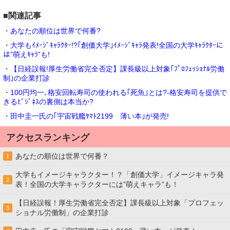
■関連記事
・あなたの順位は世界で何番?
・大学もｲﾒｰｼﾞｷｬﾗｸﾀｰ!?｢創価大学｣ｲﾒｰｼﾞｷｬﾗ発表!全国の大学ｷｬﾗｸﾀｰに
は”萌えｷｬﾗ”も!
・【日経誤報!厚生労働省完全否定】課長級以上対象｢ﾌﾟﾛﾌｪｯｼｮﾅﾙ労働
制｣の企業打診
・100円均一､格安回転寿司の使われる｢死魚｣とは?-格安寿司を提供で
きるﾋﾞｼﾞﾈｽの裏側は本当か?
・田中圭一氏の｢宇宙戦艦ﾔﾏﾄ2199 薄い本｣が発売!
アクセスランキング
あなたの順位は世界で何番？
1
大学もイメージキャラクター！？「創価大学」イメージキャラ発
2
表！全国の大学キャラクターには”萌えキャラ”も！
【日経誤報！厚生労働省完全否定】課長級以上対象「プロフェッ
3
ショナル労働制」の企業打診