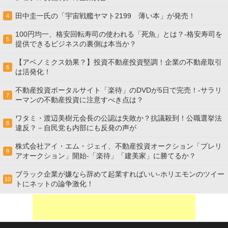
田中圭一氏の「宇宙戦艦ヤマト2199 薄い本」が発売！
4
100円均一、格安回転寿司の使われる「死魚」とは？-格安寿司を
5
提供できるビジネスの裏側は本当か？
【アベノミクス効果？】投資不動産投資堅調！企業の不動産取引
6
は活発化！
不動産投資ポータルサイト「楽待」のDVDが5日で完売！-サラリ
7
ーマンの不動産投資に注意すべき点は？
ワタミ・渡辺美樹元会長の公認は失敗か？抗議殺到！公職選挙法
8
違反？－自民党も内部にも反発の声が
株式会社アイ・エム・ジェイ、不動産投資オークション「プレリ
9
アオークション」開始-「楽待」「建美家」に勝てるか？
ブラック企業が嫌なら辞めて起業すればいい-ホリエモンのツイー
10
トにネットの論争激化！