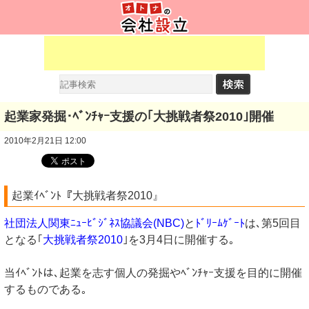
起業家発掘･ﾍﾞﾝﾁｬｰ支援の｢大挑戦者祭2010｣開催
2010年2月21日 12:00
起業ｲﾍﾞﾝﾄ『大挑戦者祭2010』
社団法人関東ﾆｭｰﾋﾞｼﾞﾈｽ協議会(NBC)
と
ﾄﾞﾘｰﾑｹﾞｰﾄ
は､第5回目
となる｢
大挑戦者祭2010
｣を3月4日に開催する｡
当ｲﾍﾞﾝﾄは､起業を志す個人の発掘やﾍﾞﾝﾁｬｰ支援を目的に開催
するものである｡