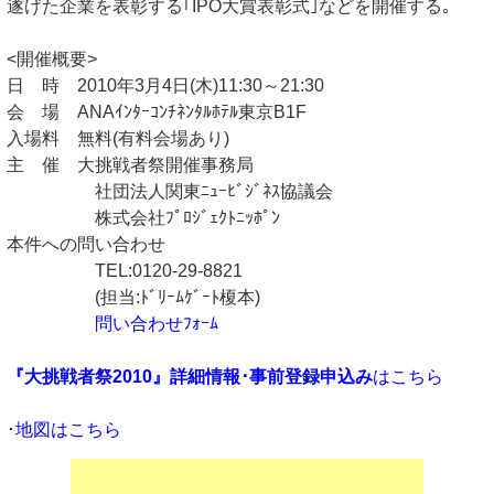
遂げた企業を表彰する｢IPO大賞表彰式｣などを開催する｡
<開催概要>
日 時 2010年3月4日(木)11:30～21:30
会 場 ANAｲﾝﾀｰｺﾝﾁﾈﾝﾀﾙﾎﾃﾙ東京B1F
入場料 無料(有料会場あり)
主 催 大挑戦者祭開催事務局
社団法人関東ﾆｭｰﾋﾞｼﾞﾈｽ協議会
株式会社ﾌﾟﾛｼﾞｪｸﾄﾆｯﾎﾟﾝ
本件への問い合わせ
TEL:0120-29-8821
(担当:ﾄﾞﾘｰﾑｹﾞｰﾄ榎本)
問い合わせﾌｫｰﾑ
『大挑戦者祭2010』詳細情報･事前登録申込み
はこちら
･
地図はこちら