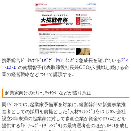
携帯総合ﾎﾟｰﾀﾙｻｲﾄ｢
ﾓﾊﾞｹﾞｰﾀｳﾝ
｣などで急成長を遂げている
ﾃﾞｨ
ｰ･ｴﾇ･ｴｰ
の南場智子代表取締役社長兼CEOが､挑戦し続ける企
業の経営戦略などついて講演する｡
起業家向けのｾﾐﾅｰ､ﾏｯﾁﾝｸﾞなどが盛り沢山
同ｲﾍﾞﾝﾄでは､起業家予備軍を対象に､経営幹部や新規事業推
進者としての採用を前提とした｢人材ﾏｯﾁﾝｸﾞ｣をはじめ､会社
設立3年未満の起業家に対して参画企業が資金やｵﾌｨｽなどを
提供する｢ﾄﾞﾘｰﾑｹﾞｰﾄｸﾞﾗﾝﾌﾟﾘ｣の最終選考会のほか､IPOを成し