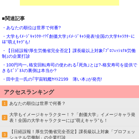
■関連記事
・あなたの順位は世界で何番?
・大学もｲﾒｰｼﾞｷｬﾗｸﾀｰ!?｢創価大学｣ｲﾒｰｼﾞｷｬﾗ発表!全国の大学ｷｬﾗｸﾀｰに
は”萌えｷｬﾗ”も!
・【日経誤報!厚生労働省完全否定】課長級以上対象｢ﾌﾟﾛﾌｪｯｼｮﾅﾙ労働
制｣の企業打診
・100円均一､格安回転寿司の使われる｢死魚｣とは?-格安寿司を提供で
きるﾋﾞｼﾞﾈｽの裏側は本当か?
・田中圭一氏の｢宇宙戦艦ﾔﾏﾄ2199 薄い本｣が発売!
アクセスランキング
あなたの順位は世界で何番？
1
大学もイメージキャラクター！？「創価大学」イメージキャラ発
2
表！全国の大学キャラクターには”萌えキャラ”も！
【日経誤報！厚生労働省完全否定】課長級以上対象「プロフェッ
3
ショナル労働制」の企業打診