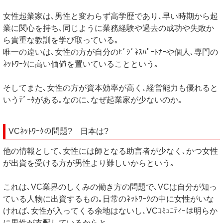
女性起業家は､男性と変わらず高学歴であり､早い時期から起
業に関心を持ち､同じように業務経験や過去の成功や失敗か
ら貴重な教訓を学び取っている｡
唯一の違いは､女性の方が自分のﾋﾞｼﾞﾈｽﾊﾟｰﾄﾅｰや個人､専門の
ﾈｯﾄﾜｰｸに高い価値を置いていることという｡
そしてまた､女性の方が資本効率が高く､経営能力も優れると
いうﾃﾞｰﾀがある｡なのに､なぜ起業家が少ないのか｡
VCﾈｯﾄﾜｰｸの問題? 日本は?
他の情報として､女性には師となる助言者が少なく､かつ女性
が出資を受ける方が男性より難しいからという｡
これは､VC業界のしくみの働き方の問題で､VCは自分が知っ
ている人物に出資するもの｡日常のﾈｯﾄﾜｰｸの中に女性がいな
ければ､女性が入ってくる余地はないし､VCｺﾐｭﾆﾃｨｰは明らか
に男性が支配しているからと｡