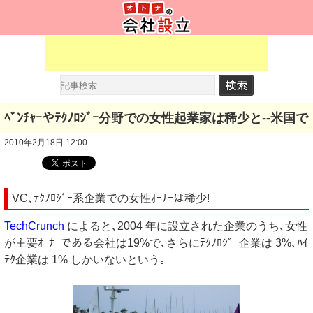
ﾍﾞﾝﾁｬｰやﾃｸﾉﾛｼﾞｰ分野での女性起業家は稀少と--米国で
2010年2月18日 12:00
VC､ﾃｸﾉﾛｼﾞｰ系企業での女性ｵｰﾅｰは稀少!
TechCrunch
によると､2004 年に設立された企業のうち､女性
が主要ｵｰﾅｰである会社は19%で､さらにﾃｸﾉﾛｼﾞｰ企業は 3%､ﾊｲ
ﾃｸ企業は 1% しかいないという｡