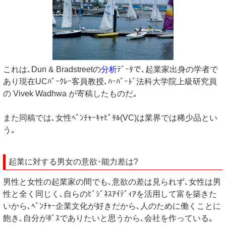
これは､Dun & Bradstreetの
分析
ﾃﾞｰﾀで､起業家出身の学者で
あり現在UCﾊﾞｰｸﾚｰ客員教授､ﾊｰﾊﾞｰﾄﾞ法科大学院上級研究員
の Vivek Wadhwa が寄稿したものだ｡
また同稿では､女性ﾍﾞﾝﾁｬｰｷｬﾋﾟﾀﾙ(VC)は業界では稀少品とい
う｡
起業に対する男女の意欲･能力差は?
男性と女性の起業家の間でも､意欲の差は見られず､女性は男
性と全く同じく､自らのﾋﾞｼﾞﾈｽｱｲﾃﾞｨｱを活用して富を築きた
いから､ﾍﾞﾝﾁｬｰ企業文化が好きだから､人のために働くことに
飽き､自分がﾎﾞｽでありたいと思うから､会社を作っている｡