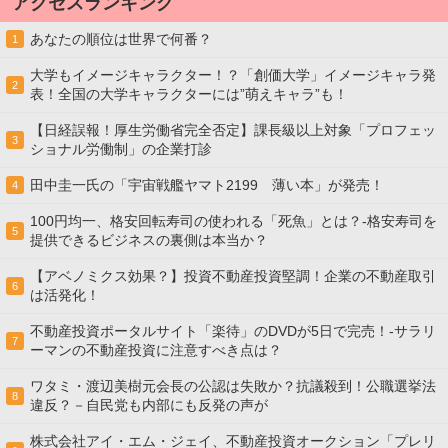
アクセスランキング
あなたの順位は世界で何番？
1
大学もイメージキャラクター！？「創価大学」イメージキャラ発
2
表！全国の大学キャラクターには”萌えキャラ”も！
【日経誤報！厚生労働省完全否定】課長級以上対象「プロフェッ
3
ショナル労働制」の企業打診
田中圭一氏の「宇宙戦艦ヤマト2199 薄い本」が発売！
4
100円均一、格安回転寿司の使われる「死魚」とは？-格安寿司を
5
提供できるビジネスの裏側は本当か？
【アベノミクス効果？】投資不動産投資堅調！企業の不動産取引
6
は活発化！
不動産投資ポータルサイト「楽待」のDVDが5日で完売！-サラリ
7
ーマンの不動産投資に注意すべき点は？
ワタミ・渡辺美樹元会長の公認は失敗か？抗議殺到！公職選挙法
8
違反？－自民党も内部にも反発の声が
株式会社アイ・エム・ジェイ、不動産投資オークション「プレリ