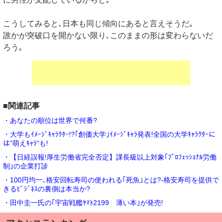
こうしてみると､日本も同じ傾向にあると言えそうだ｡
誰かが突破口を開かない限り､このままの形は変わらないだ
ろう｡
■関連記事
・あなたの順位は世界で何番?
・大学もｲﾒｰｼﾞｷｬﾗｸﾀｰ!?｢創価大学｣ｲﾒｰｼﾞｷｬﾗ発表!全国の大学ｷｬﾗｸﾀｰに
は”萌えｷｬﾗ”も!
・【日経誤報!厚生労働省完全否定】課長級以上対象｢ﾌﾟﾛﾌｪｯｼｮﾅﾙ労働
制｣の企業打診
・100円均一､格安回転寿司の使われる｢死魚｣とは?-格安寿司を提供で
きるﾋﾞｼﾞﾈｽの裏側は本当か?
・田中圭一氏の｢宇宙戦艦ﾔﾏﾄ2199 薄い本｣が発売!