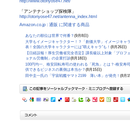
http://www.otoriyose47.net/
「アンテナショップ探検隊」
http://otoriyose47.net/antenna_index.html
Amazon.co.jp : 通販 に関連する商品
あなたの順位は世界で何番？
(9月8日)
大学もイメージキャラクター！？「創価大学」イメージキャ
表！全国の大学キャラクターには”萌えキャラ”も！
(8月26日)
【日経誤報！厚生労働省完全否定】課長級以上対象「プロフ
ョナル労働制」の企業打診
(8月18日)
100円均一、格安回転寿司の使われる「死魚」とは？-格安寿
供できるビジネスの裏側は本当か？
(8月15日)
田中圭一氏の「宇宙戦艦ヤマト2199 薄い本」が発売！
(8月1