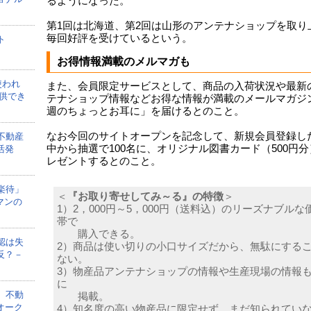
るようになった。
第1回は北海道、第2回は山形のアンテナショップを取り
毎回好評を受けているという。
ト
お得情報満載のメルマガも
使われ
また、会員限定サービスとして、商品の入荷状況や最新
供でき
テナショップ情報などお得な情報が満載のメールマガジ
週のちょっとお耳に」を届けるとのこと。
なお今回のサイトオープンを記念して、新規会員登録し
不動産
中から抽選で100名に、オリジナル図書カード（500円
活発
レゼントするとのこと。
楽待」
＜
『お取り寄せしてみ～る』の特徴
＞
マンの
1）2，000円～5，000円（送料込）のリーズナブルな
帯で
購入できる。
認は失
2）商品は使い切りの小口サイズだから、無駄にする
反？－
ない。
3）物産品アンテナショップの情報や生産現場の情報
に
、不動
掲載。
オーク
4）知名度の高い物産品に限定せず、まだ知られてい