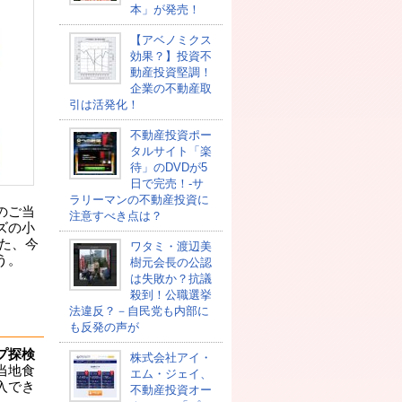
本」が発売！
【アベノミクス
効果？】投資不
動産投資堅調！
企業の不動産取
引は活発化！
不動産投資ポー
タルサイト「楽
待」のDVDが5
日で完売！-サ
ラリーマンの不動産投資に
のご当
注意すべき点は？
ズの小
えた、今
ワタミ・渡辺美
う。
樹元会長の公認
は失敗か？抗議
殺到！公職選挙
法違反？－自民党も内部に
も反発の声が
プ探検
株式会社アイ・
当地食
エム・ジェイ、
入でき
不動産投資オー