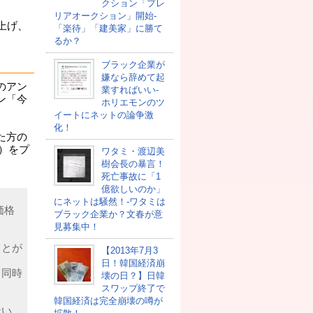
クション「プレ
リアオークション」開始-
上げ、
「楽待」「建美家」に勝て
るか？
ブラック企業が
嫌なら辞めて起
のアン
業すればいい-
ン「今
ホリエモンのツ
イートにネットの論争激
化！
た方の
分）をプ
ワタミ・渡辺美
樹会長の暴言！
死亡事故に「1
億欲しいのか」
にネットは騒然！-ワタミは
価格
ブラック企業か？文春が意
見募集中！
ことが
【2013年7月3
日！韓国経済崩
も同時
壊の日？】日韓
スワップ終了で
韓国経済は完全崩壊の噂が
ない