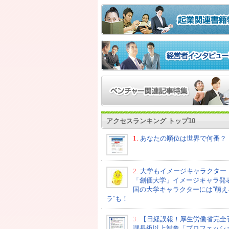
アクセスランキング トップ10
1.
あなたの順位は世界で何番？
2.
大学もイメージキャラクター
「創価大学」イメージキャラ発
国の大学キャラクターには”萌え
ラ”も！
3.
【日経誤報！厚生労働省完全
課長級以上対象「プロフェッシ