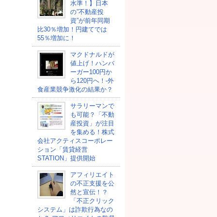
水準！】日本
の”不動産投
資”が前年同期
比30％増加！円建てでは
55％増加に！
マクドナルドが
値上げ！ハンバ
ーガー100円か
ら120円へ！-外
食産業競争激化の結果か？
サラリーマンで
も可能？「不動
産投資」が注目
を集める！株式
会社アクティスコーポレー
ション「賃貸経営
STATION」提供開始
アフィリエイト
の不正支援を公
然と宣伝！？
「不正クリック
システム」は詐欺行為なの