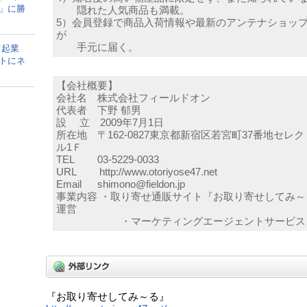
」に勝
隠れた人気商品も満載。
5）会員登録で商品入荷情報や最新のアンテナショッ
が
手元に届く。
て起業
トにネ
【会社概要】
会社名 株式会社フィールドオン
代表者 下野 郁男
設 立 2009年7月1日
所在地 〒162-0827東京都新宿区若宮町37番地セレ
ル1Ｆ
TEL 03-5229-0033
URL http://www.otoriyose47.net
Email shimono@fieldon.jp
事業内容 ・取り寄せ通販サイト『お取り寄せしてみ～
運営
・マーケティングエージェントサービス
『お取り寄せしてみ～る』