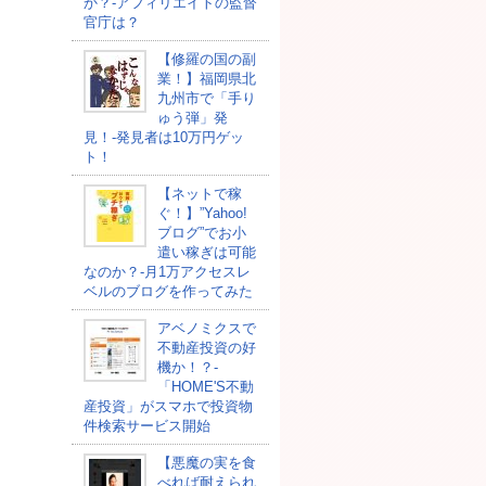
か？-アフィリエイトの監督
官庁は？
【修羅の国の副
業！】福岡県北
九州市で「手り
ゅう弾」発
見！-発見者は10万円ゲッ
ト！
【ネットで稼
ぐ！】”Yahoo!
ブログ”でお小
遣い稼ぎは可能
なのか？-月1万アクセスレ
ベルのブログを作ってみた
アベノミクスで
不動産投資の好
機か！？-
「HOME'S不動
産投資」がスマホで投資物
件検索サービス開始
【悪魔の実を食
べれば耐えられ