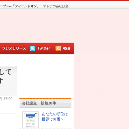
ープン--「フィールドオン」
オトナの会社設立
して
オ
 13:00
会社設立 新着30件
あなたの順位は
世界で何番？