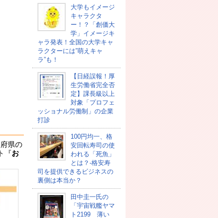
大学もイメージ
キャラクタ
ー！？「創価大
学」イメージキ
ャラ発表！全国の大学キャ
ラクターには”萌えキャ
ラ”も！
【日経誤報！厚
生労働省完全否
定】課長級以上
対象「プロフェ
ッショナル労働制」の企業
打診
100円均一、格
道府県の
安回転寿司の使
ト『
お
われる「死魚」
とは？-格安寿
司を提供できるビジネスの
裏側は本当か？
田中圭一氏の
「宇宙戦艦ヤマ
ト2199 薄い