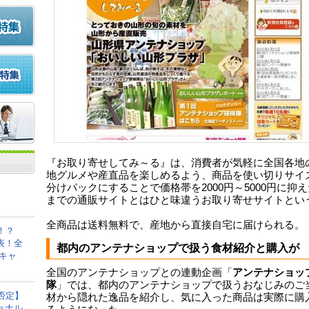
『お取り寄せしてみ～る』は、消費者が気軽に全国各地
地グルメや産直品を楽しめるよう、商品を使い切りサイ
分けパックにすることで価格帯を2000円～5000円に抑
までの通販サイトとはひと味違うお取り寄せサイトとい
全商品は送料無料で、産地から直接自宅に届けられる。
！？
表！全
都内のアンテナショップで扱う食材紹介と購入が
キャ
全国のアンテナショップとの連動企画「
アンテナショッ
隊
」では、都内のアンテナショップで扱うおなじみのご
否定】
材から隠れた逸品を紹介し、気に入った商品は実際に購
ョナル