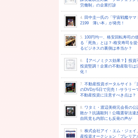
労働制」の企業打診
4.
田中圭一氏の「宇宙戦艦ヤマ
2199 薄い本」が発売！
5.
100円均一、格安回転寿司の
る「死魚」とは？-格安寿司を提
るビジネスの裏側は本当か？
6.
【アベノミクス効果？】投資
投資堅調！企業の不動産取引は
化！
7.
不動産投資ポータルサイト「
のDVDが5日で完売！-サラリー
不動産投資に注意すべき点は？
8.
ワタミ・渡辺美樹元会長の公
敗か？抗議殺到！公職選挙法違
自民党も内部にも反発の声が
9.
株式会社アイ・エム・ジェイ
産投資オークション「プレリア