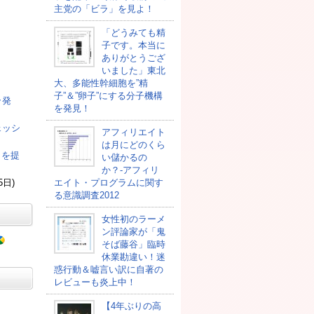
主党の「ビラ」を見よ！
「どうみても精
子です。本当に
ありがとうござ
いました」東北
大、多能性幹細胞を”精
子”＆”卵子”にする分子機構
ラ発
を発見！
ェッシ
アフィリエイト
は月にどのくら
司を提
い儲かるの
か？-アフィリ
5日)
エイト・プログラムに関す
る意識調査2012
女性初のラーメ
ン評論家が「鬼
そば藤谷」臨時
休業勘違い！迷
惑行動＆嘘言い訳に自著の
レビューも炎上中！
【4年ぶりの高