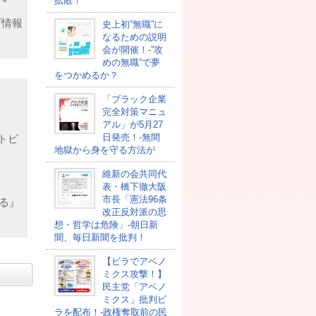
拡散！
プ情報
史上初”無職”に
なるための説明
会が開催！-”攻
めの無職”で夢
をつかめるか？
「ブラック企業
完全対策マニュ
アル」が5月27
日発売！-無間
クトビ
地獄から身を守る方法が
維新の会共同代
表・橋下徹大阪
市長「憲法96条
る』
改正反対派の思
想・哲学は危険」-朝日新
聞、毎日新聞を批判！
【ビラでアベノ
ミクス攻撃！】
民主党「アベノ
ミクス」批判ビ
ラを配布！-政権奪取前の民