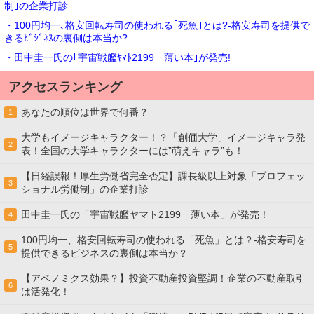
制｣の企業打診
・100円均一､格安回転寿司の使われる｢死魚｣とは?-格安寿司を提供で
きるﾋﾞｼﾞﾈｽの裏側は本当か?
・田中圭一氏の｢宇宙戦艦ﾔﾏﾄ2199 薄い本｣が発売!
アクセスランキング
あなたの順位は世界で何番？
1
大学もイメージキャラクター！？「創価大学」イメージキャラ発
2
表！全国の大学キャラクターには”萌えキャラ”も！
【日経誤報！厚生労働省完全否定】課長級以上対象「プロフェッ
3
ショナル労働制」の企業打診
田中圭一氏の「宇宙戦艦ヤマト2199 薄い本」が発売！
4
100円均一、格安回転寿司の使われる「死魚」とは？-格安寿司を
5
提供できるビジネスの裏側は本当か？
【アベノミクス効果？】投資不動産投資堅調！企業の不動産取引
6
は活発化！