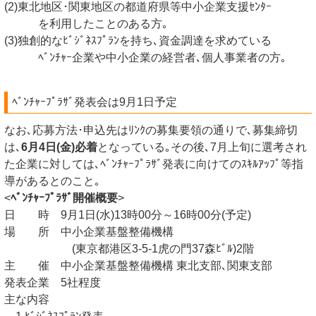
(2)東北地区･関東地区の都道府県等中小企業支援ｾﾝﾀｰ
を利用したことのある方｡
(3)独創的なﾋﾞｼﾞﾈｽﾌﾟﾗﾝを持ち､資金調達を求めている
ﾍﾞﾝﾁｬｰ企業や中小企業の経営者､個人事業者の方｡
ﾍﾞﾝﾁｬｰﾌﾟﾗｻﾞ発表会は9月1日予定
なお､応募方法･申込先はﾘﾝｸの募集要領の通りで､募集締切
は､
6月4日(金)必着
となっている｡その後､7月上旬に選考され
た企業に対しては､ﾍﾞﾝﾁｬｰﾌﾟﾗｻﾞ発表に向けてのｽｷﾙｱｯﾌﾟ等指
導があるとのこと｡
<
ﾍﾞﾝﾁｬｰﾌﾟﾗｻﾞ開催概要
>
日 時 9月1日(水)13時00分～16時00分(予定)
場 所 中小企業基盤整備機構
(東京都港区3-5-1虎の門37森ﾋﾞﾙ)2階
主 催 中小企業基盤整備機構 東北支部､関東支部
発表企業 5社程度
主な内容