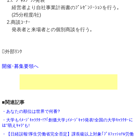
1.ﾋﾞｼﾞﾈｽﾌﾟﾗﾝ発表
経営者より自社事業計画書のﾌﾟﾚｾﾞﾝﾃｰｼｮﾝを行う｡
(25分程度/社)
2.商談ｺｰﾅｰ
発表者と来場者との個別商談を行う｡
外部ﾘﾝｸ
開催･募集要領へ
■関連記事
・あなたの順位は世界で何番?
・大学もｲﾒｰｼﾞｷｬﾗｸﾀｰ!?｢創価大学｣ｲﾒｰｼﾞｷｬﾗ発表!全国の大学ｷｬﾗｸﾀｰに
は”萌えｷｬﾗ”も!
・【日経誤報!厚生労働省完全否定】課長級以上対象｢ﾌﾟﾛﾌｪｯｼｮﾅﾙ労働