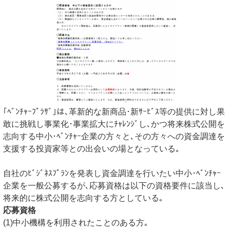
｢ﾍﾞﾝﾁｬｰﾌﾟﾗｻﾞ｣は､革新的な新商品･新ｻｰﾋﾞｽ等の提供に対し果
敢に挑戦し事業化･事業拡大にﾁｬﾚﾝｼﾞし､かつ将来株式公開を
志向する中小･ﾍﾞﾝﾁｬｰ企業の方々と､その方々への資金調達を
支援する投資家等との出会いの場となっている｡
自社のﾋﾞｼﾞﾈｽﾌﾟﾗﾝを発表し資金調達を行いたい中小･ﾍﾞﾝﾁｬｰ
企業を一般公募するが､応募資格は以下の資格要件に該当し､
将来的に株式公開を志向する方としている｡
応募資格
(1)中小機構を利用されたことのある方｡