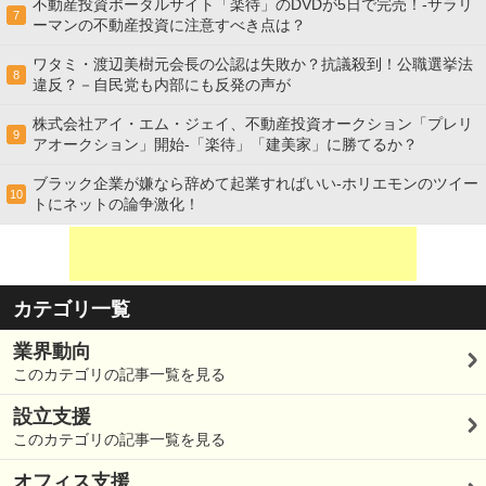
不動産投資ポータルサイト「楽待」のDVDが5日で完売！-サラリ
7
ーマンの不動産投資に注意すべき点は？
ワタミ・渡辺美樹元会長の公認は失敗か？抗議殺到！公職選挙法
8
違反？－自民党も内部にも反発の声が
株式会社アイ・エム・ジェイ、不動産投資オークション「プレリ
9
アオークション」開始-「楽待」「建美家」に勝てるか？
ブラック企業が嫌なら辞めて起業すればいい-ホリエモンのツイー
10
トにネットの論争激化！
カテゴリ一覧
業界動向
このカテゴリの記事一覧を見る
設立支援
このカテゴリの記事一覧を見る
オフィス支援