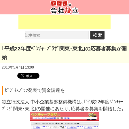
｢平成22年度ﾍﾞﾝﾁｬｰﾌﾟﾗｻﾞ関東･東北｣の応募者募集が開
始
2010年5月4日 13:00
ﾋﾞｼﾞﾈｽﾌﾟﾗﾝ発表で資金調達を
独立行政法人 中小企業基盤整備機構は､｢平成22年度ﾍﾞﾝﾁｬｰ
ﾌﾟﾗｻﾞ関東･東北｣の開催にあたり､応募者を募集を開始した｡