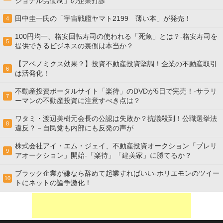
ショナル労働制」の企業打診
田中圭一氏の「宇宙戦艦ヤマト2199 薄い本」が発売！
4
100円均一、格安回転寿司の使われる「死魚」とは？-格安寿司を
5
提供できるビジネスの裏側は本当か？
【アベノミクス効果？】投資不動産投資堅調！企業の不動産取引
6
は活発化！
不動産投資ポータルサイト「楽待」のDVDが5日で完売！-サラリ
7
ーマンの不動産投資に注意すべき点は？
ワタミ・渡辺美樹元会長の公認は失敗か？抗議殺到！公職選挙法
8
違反？－自民党も内部にも反発の声が
株式会社アイ・エム・ジェイ、不動産投資オークション「プレリ
9
アオークション」開始-「楽待」「建美家」に勝てるか？
ブラック企業が嫌なら辞めて起業すればいい-ホリエモンのツイー
10
トにネットの論争激化！