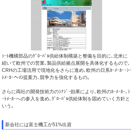
ｼｰﾄ機構部品のｸﾞﾛｰﾊﾞﾙ供給体制構築と整備を目的に､北米に
続いて欧州での営業､製品供給拠点展開を具体化するもので､
CRHの工場活用で現地化をさらに進め､欧州の日系ｶｰﾒｰｶｰ･ｼｰ
ﾄﾒｰｶｰへの提案力､競争力を強化するもの｡
さらに両社の開発技術力のｼﾅｼﾞｰ効果により､欧州のｶｰﾒｰｶｰ､ｼ
ｰﾄﾒｰｶｰへの参入を進め､ｸﾞﾛｰﾊﾞﾙ供給体制を固めていく方針と
いう｡
新会社には富士機工が51%出資