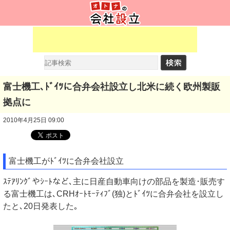
富士機工､ﾄﾞｲﾂに合弁会社設立し北米に続く欧州製販
拠点に
2010年4月25日 09:00
富士機工がﾄﾞｲﾂに合弁会社設立
ｽﾃｱﾘﾝｸﾞやｼｰﾄなど､主に日産自動車向けの部品を製造･販売す
る富士機工は､CRHｵｰﾄﾓｰﾃｨﾌﾞ(独)とﾄﾞｲﾂに合弁会社を設立し
たと､20日発表した｡