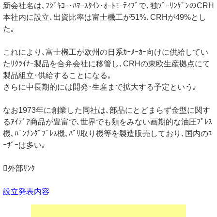
新会社名は､ﾌｼﾞｷｺｰ･ﾊﾏｰｽﾀｲﾝ･ｵｰﾄﾓｰﾃｨﾌﾞで､独ｿﾞｰﾘﾝｹﾞﾝのCRH
本社内に設立､出資比率は富士機工が51%､CRHが49%とし
た｡
これにより､富士機工が欧州の日系ｶｰﾒｰｶｰ向けに供給してい
たﾘｸﾗｲﾅｰ製品を合弁会社に移管し､CRHの東欧生産拠点にて
製品組立･供給することになる｡
さらに中長期的には開発･生産まで拡大する予定という｡
なお1973年に創業した同社は､部品にとどまらず金型に関す
るｱｲﾃﾞｱ商品が豊富で､世界でも類をみない画期的な油圧ﾌﾟﾚｽ
機､ﾊﾟﾝﾁﾝｸﾞﾌﾟﾚｽ機､ﾊﾞﾘ取り機等を製造販売しており､国内のﾕ
ｰｻﾞｰは多い｡
外部ﾘﾝｸ
設立発表内容