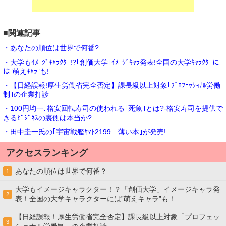
■関連記事
・あなたの順位は世界で何番?
・大学もｲﾒｰｼﾞｷｬﾗｸﾀｰ!?｢創価大学｣ｲﾒｰｼﾞｷｬﾗ発表!全国の大学ｷｬﾗｸﾀｰに
は”萌えｷｬﾗ”も!
・【日経誤報!厚生労働省完全否定】課長級以上対象｢ﾌﾟﾛﾌｪｯｼｮﾅﾙ労働
制｣の企業打診
・100円均一､格安回転寿司の使われる｢死魚｣とは?-格安寿司を提供で
きるﾋﾞｼﾞﾈｽの裏側は本当か?
・田中圭一氏の｢宇宙戦艦ﾔﾏﾄ2199 薄い本｣が発売!
アクセスランキング
あなたの順位は世界で何番？
1
大学もイメージキャラクター！？「創価大学」イメージキャラ発
2
表！全国の大学キャラクターには”萌えキャラ”も！
【日経誤報！厚生労働省完全否定】課長級以上対象「プロフェッ
3