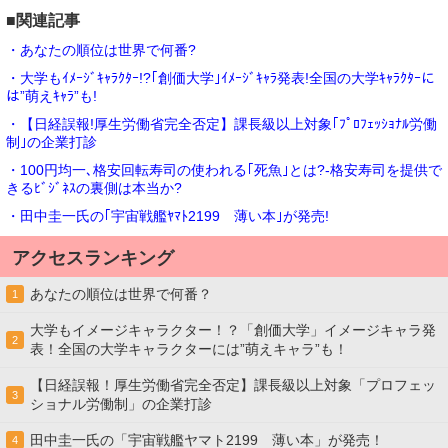
■関連記事
・あなたの順位は世界で何番?
・大学もｲﾒｰｼﾞｷｬﾗｸﾀｰ!?｢創価大学｣ｲﾒｰｼﾞｷｬﾗ発表!全国の大学ｷｬﾗｸﾀｰに
は”萌えｷｬﾗ”も!
・【日経誤報!厚生労働省完全否定】課長級以上対象｢ﾌﾟﾛﾌｪｯｼｮﾅﾙ労働
制｣の企業打診
・100円均一､格安回転寿司の使われる｢死魚｣とは?-格安寿司を提供で
きるﾋﾞｼﾞﾈｽの裏側は本当か?
・田中圭一氏の｢宇宙戦艦ﾔﾏﾄ2199 薄い本｣が発売!
アクセスランキング
あなたの順位は世界で何番？
1
大学もイメージキャラクター！？「創価大学」イメージキャラ発
2
表！全国の大学キャラクターには”萌えキャラ”も！
【日経誤報！厚生労働省完全否定】課長級以上対象「プロフェッ
3
ショナル労働制」の企業打診
田中圭一氏の「宇宙戦艦ヤマト2199 薄い本」が発売！
4