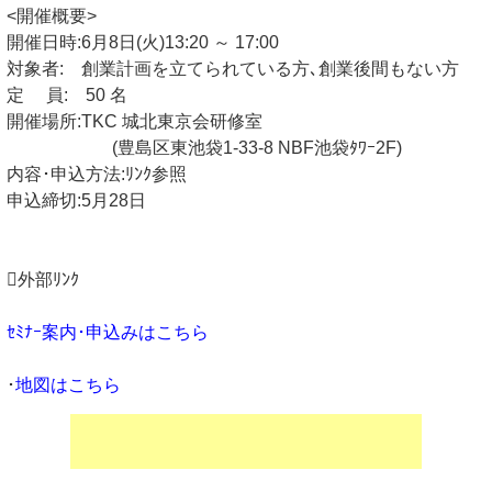
<開催概要>
開催日時:6月8日(火)13:20 ～ 17:00
対象者: 創業計画を立てられている方､創業後間もない方
定 員: 50 名
開催場所:TKC 城北東京会研修室
(豊島区東池袋1-33-8 NBF池袋ﾀﾜｰ2F)
内容･申込方法:ﾘﾝｸ参照
申込締切:5月28日
外部ﾘﾝｸ
ｾﾐﾅｰ案内･申込みはこちら
･
地図はこちら