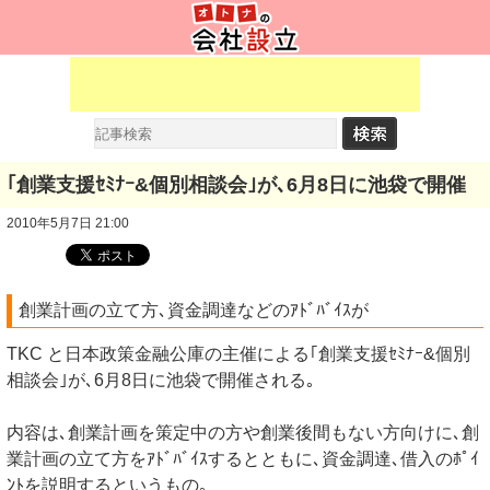
｢創業支援ｾﾐﾅｰ&個別相談会｣が､6月8日に池袋で開催
2010年5月7日 21:00
創業計画の立て方､資金調達などのｱﾄﾞﾊﾞｲｽが
TKC と日本政策金融公庫の主催による｢創業支援ｾﾐﾅｰ&個別
相談会｣が､6月8日に池袋で開催される｡
内容は､創業計画を策定中の方や創業後間もない方向けに､創
業計画の立て方をｱﾄﾞﾊﾞｲｽするとともに､資金調達､借入のﾎﾟｲ
ﾝﾄを説明するというもの｡