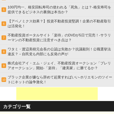
100円均一、格安回転寿司の使われる「死魚」とは？-格安寿司を
5
提供できるビジネスの裏側は本当か？
【アベノミクス効果？】投資不動産投資堅調！企業の不動産取引
6
は活発化！
不動産投資ポータルサイト「楽待」のDVDが5日で完売！-サラリ
7
ーマンの不動産投資に注意すべき点は？
ワタミ・渡辺美樹元会長の公認は失敗か？抗議殺到！公職選挙法
8
違反？－自民党も内部にも反発の声が
株式会社アイ・エム・ジェイ、不動産投資オークション「プレリ
9
アオークション」開始-「楽待」「建美家」に勝てるか？
ブラック企業が嫌なら辞めて起業すればいい-ホリエモンのツイー
10
トにネットの論争激化！
カテゴリ一覧