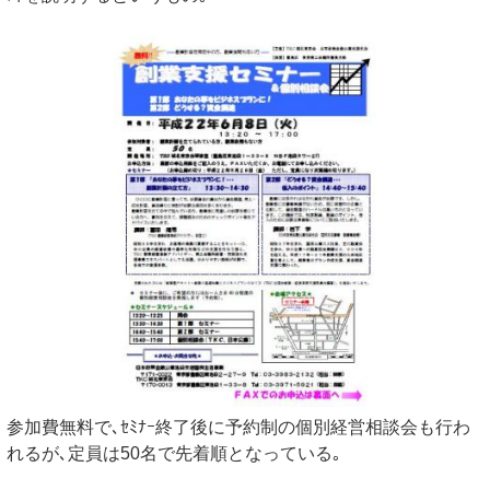
参加費無料で､ｾﾐﾅｰ終了後に予約制の個別経営相談会も行わ
れるが､定員は50名で先着順となっている｡