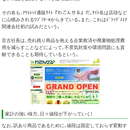
その名も､ｱｳﾄﾚｯﾄ通販ｻｲﾄ『わごんせる』だ｡ｻｲﾄ名は店頭など
に山積みされるﾜｺﾞﾝｾｰﾙからきている｡また､これはﾄﾞﾗｯｸﾞｽﾄｱ
関連会社初の試みだという｡
舌古社長は､売れ残り商品を抱える企業救済や廃棄物処理費
用を減らすことなどによって､不景気対策や環境問題にも貢
献できることも期待しているという｡
家計の強い味方､日々値段が下がっていく!
なお､訳あり商品であるために､値段は固定しておらず変動す