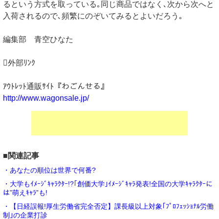
るという方式を取っている｡同じ商品ではなく､次から次へと
入荷されるので､頻繁にのぞいてみるとよいだろう｡
編集部 青空ひなた
外部ﾘﾝｸ
ｱｳﾄﾚｯﾄ通販ｻｲﾄ『わごんせる』
http://www.wagonsale.jp/
■関連記事
・あなたの順位は世界で何番?
・大学もｲﾒｰｼﾞｷｬﾗｸﾀｰ!?｢創価大学｣ｲﾒｰｼﾞｷｬﾗ発表!全国の大学ｷｬﾗｸﾀｰに
は”萌えｷｬﾗ”も!
・【日経誤報!厚生労働省完全否定】課長級以上対象｢ﾌﾟﾛﾌｪｯｼｮﾅﾙ労働
制｣の企業打診