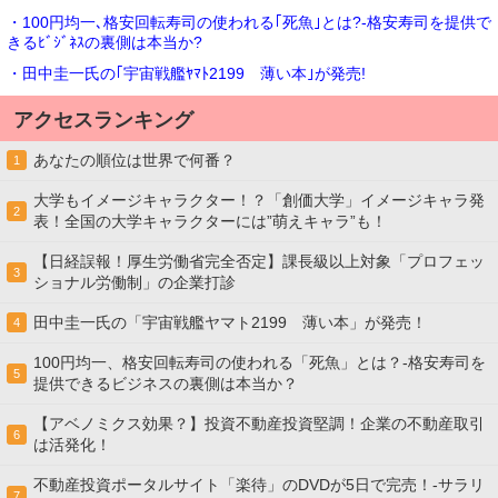
・100円均一､格安回転寿司の使われる｢死魚｣とは?-格安寿司を提供で
きるﾋﾞｼﾞﾈｽの裏側は本当か?
・田中圭一氏の｢宇宙戦艦ﾔﾏﾄ2199 薄い本｣が発売!
アクセスランキング
あなたの順位は世界で何番？
1
大学もイメージキャラクター！？「創価大学」イメージキャラ発
2
表！全国の大学キャラクターには”萌えキャラ”も！
【日経誤報！厚生労働省完全否定】課長級以上対象「プロフェッ
3
ショナル労働制」の企業打診
田中圭一氏の「宇宙戦艦ヤマト2199 薄い本」が発売！
4
100円均一、格安回転寿司の使われる「死魚」とは？-格安寿司を
5
提供できるビジネスの裏側は本当か？
【アベノミクス効果？】投資不動産投資堅調！企業の不動産取引
6
は活発化！
不動産投資ポータルサイト「楽待」のDVDが5日で完売！-サラリ
7