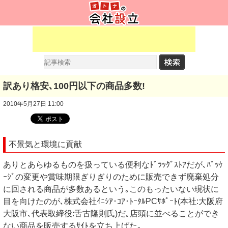
訳あり格安､100円以下の商品多数!
2010年5月27日 11:00
不景気と環境に貢献
ありとあらゆるものを扱っている便利なﾄﾞﾗｯｸﾞｽﾄｱだが､ﾊﾟｯｹ
ｰｼﾞの変更や賞味期限ぎりぎりのために販売できず廃棄処分
に回される商品が多数あるという｡このもったいない現状に
目を向けたのが､株式会社ｲﾆｼｱ･ｺｱ･ﾄｰﾀﾙPCｻﾎﾟｰﾄ(本社:大阪府
大阪市､代表取締役:舌古隆則氏)だ｡店頭に並べることができ
ない商品を販売するｻｲﾄを立ち上げた｡