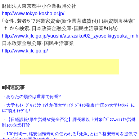
財団法人東京都中小企業振興公社
http://www.tokyo-kosha.or.jp/
｢女性､若者/ｼﾆｱ起業家資金(新企業育成貸付)｣ (融資制度検索ｺ
ｰﾅｰから検索､日本政策金融公庫･国民生活事業ｻｲﾄ内)
http://www.k.jfc.go.jp/yuushi/atarasiku/02_zyoseikigyouka_m.h
日本政策金融公庫･国民生活事業
http://www.k.jfc.go.jp/
■関連記事
・あなたの順位は世界で何番?
・大学もｲﾒｰｼﾞｷｬﾗｸﾀｰ!?｢創価大学｣ｲﾒｰｼﾞｷｬﾗ発表!全国の大学ｷｬﾗｸﾀｰに
は”萌えｷｬﾗ”も!
・【日経誤報!厚生労働省完全否定】課長級以上対象｢ﾌﾟﾛﾌｪｯｼｮﾅﾙ労働
制｣の企業打診
・100円均一､格安回転寿司の使われる｢死魚｣とは?-格安寿司を提供で