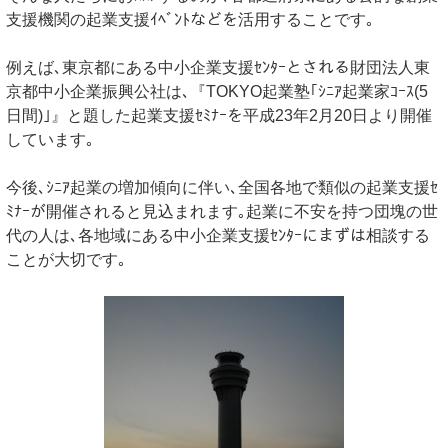
支援機関の起業支援ｲﾍﾞﾝﾄなどを活用することです｡
例えば､東京都にある中小企業支援ｾﾝﾀｰとされる財団法人東
京都中小企業振興公社は､『TOKYO起業塾｢ｼﾆｱ起業家ｺｰｽ(5
日間)｣』と題した起業支援ｾﾐﾅｰを平成23年2月20日より開催
しています｡
今後､ｼﾆｱ起業の増加傾向に伴い､全国各地で類似の起業支援ｾ
ﾐﾅｰが開催されると見込まれます｡起業に不安を持つ団塊の世
代の人は､各地域にある中小企業支援ｾﾝﾀｰにまずは相談する
ことが大切です｡