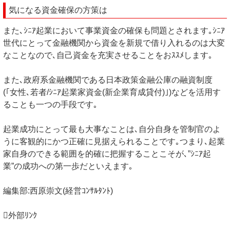
気になる資金確保の方策は
また､ｼﾆｱ起業において事業資金の確保も問題とされます｡ｼﾆｱ
世代にとって金融機関から資金を新規で借り入れるのは大変
なことなので､自己資金を充実させることをおｽｽﾒします｡
また､政府系金融機関である日本政策金融公庫の融資制度
(｢女性､若者/ｼﾆｱ起業家資金(新企業育成貸付)｣)などを活用す
ることも一つの手段です｡
起業成功にとって最も大事なことは､自分自身を管制官のよ
うに客観的にかつ正確に見据えられることです｡つまり､起業
家自身のできる範囲を的確に把握することこそが､”ｼﾆｱ起
業”の成功への第一歩だといえます｡
編集部:西原崇文(経営ｺﾝｻﾙﾀﾝﾄ)
外部ﾘﾝｸ