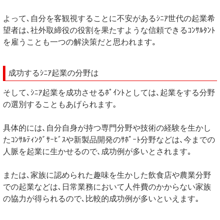
よって､自分を客観視することに不安があるｼﾆｱ世代の起業希
望者は､社外取締役の役割を果たすような信頼できるｺﾝｻﾙﾀﾝﾄ
を雇うことも一つの解決策だと思われます｡
成功するｼﾆｱ起業の分野は
そして､ｼﾆｱ起業を成功させるﾎﾟｲﾝﾄとしては､起業をする分野
の選別することもあげられます｡
具体的には､自分自身が持つ専門分野や技術の経験を生かし
たｺﾝｻﾙﾃｨﾝｸﾞｻｰﾋﾞｽや新製品開発のｻﾎﾟｰﾄ分野などは､今までの
人脈を起業に生かせるので､成功例が多いとされます｡
または､家族に認められた趣味を生かした飲食店や農業分野
での起業などは､日常業務において人件費のかからない家族
の協力が得られるので､比較的成功例が多いといえます｡