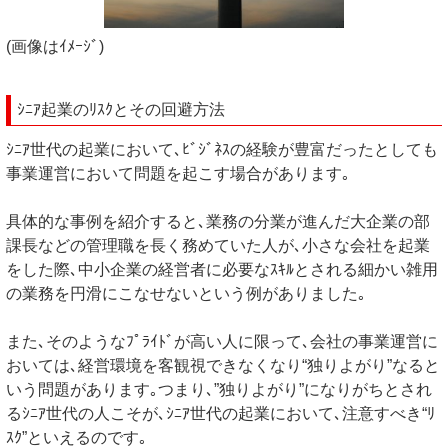
(画像はｲﾒｰｼﾞ)
ｼﾆｱ起業のﾘｽｸとその回避方法
ｼﾆｱ世代の起業において､ﾋﾞｼﾞﾈｽの経験が豊富だったとしても
事業運営において問題を起こす場合があります｡
具体的な事例を紹介すると､業務の分業が進んだ大企業の部
課長などの管理職を長く務めていた人が､小さな会社を起業
をした際､中小企業の経営者に必要なｽｷﾙとされる細かい雑用
の業務を円滑にこなせないという例がありました｡
また､そのようなﾌﾟﾗｲﾄﾞが高い人に限って､会社の事業運営に
おいては､経営環境を客観視できなくなり“独りよがり”なると
いう問題があります｡つまり､”独りよがり”になりがちとされ
るｼﾆｱ世代の人こそが､ｼﾆｱ世代の起業において､注意すべき“ﾘ
ｽｸ”といえるのです｡