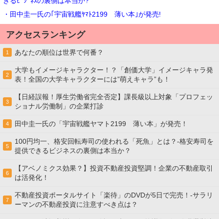
きるﾋﾞｼﾞﾈｽの裏側は本当か?
・田中圭一氏の｢宇宙戦艦ﾔﾏﾄ2199 薄い本｣が発売!
アクセスランキング
あなたの順位は世界で何番？
1
大学もイメージキャラクター！？「創価大学」イメージキャラ発
2
表！全国の大学キャラクターには”萌えキャラ”も！
【日経誤報！厚生労働省完全否定】課長級以上対象「プロフェッ
3
ショナル労働制」の企業打診
田中圭一氏の「宇宙戦艦ヤマト2199 薄い本」が発売！
4
100円均一、格安回転寿司の使われる「死魚」とは？-格安寿司を
5
提供できるビジネスの裏側は本当か？
【アベノミクス効果？】投資不動産投資堅調！企業の不動産取引
6
は活発化！
不動産投資ポータルサイト「楽待」のDVDが5日で完売！-サラリ
7
ーマンの不動産投資に注意すべき点は？