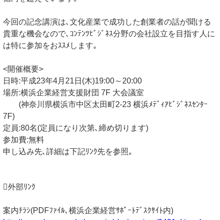
今回の記念講演は､文化産業で成功した創業者の話が聞ける
貴重な機会なので､ｺﾝﾃﾝﾂﾋﾞｼﾞﾈｽ分野の会社設立を目指す人に
は特に参加をおｽｽﾒします｡
<開催概要>
日時:平成23年4月21日(木)19:00～20:00
場所:横浜企業経営支援財団 7F 大会議室
(神奈川県横浜市中区太田町2-23 横浜ﾒﾃﾞｨｱﾋﾞｼﾞﾈｽｾﾝﾀｰ
7F)
定員:80名(定員になり次第､締め切ります)
参加費:無料
申し込み先､詳細は下記ﾘﾝｸ先を参照｡
外部ﾘﾝｸ
案内ﾁﾗｼ(PDFﾌｧｲﾙ､横浜企業経営ｻﾎﾟｰﾄﾃﾞｽｸｻｲﾄ内)