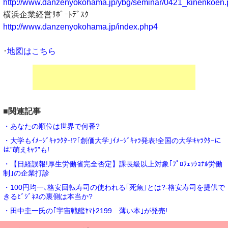
http://www.danzenyokohama.jp/ybg/seminar/0421_kinenkoen.
横浜企業経営ｻﾎﾟｰﾄﾃﾞｽｸ
http://www.danzenyokohama.jp/index.php4
･
地図はこちら
■関連記事
・あなたの順位は世界で何番?
・大学もｲﾒｰｼﾞｷｬﾗｸﾀｰ!?｢創価大学｣ｲﾒｰｼﾞｷｬﾗ発表!全国の大学ｷｬﾗｸﾀｰに
は”萌えｷｬﾗ”も!
・【日経誤報!厚生労働省完全否定】課長級以上対象｢ﾌﾟﾛﾌｪｯｼｮﾅﾙ労働
制｣の企業打診
・100円均一､格安回転寿司の使われる｢死魚｣とは?-格安寿司を提供で
きるﾋﾞｼﾞﾈｽの裏側は本当か?
・田中圭一氏の｢宇宙戦艦ﾔﾏﾄ2199 薄い本｣が発売!