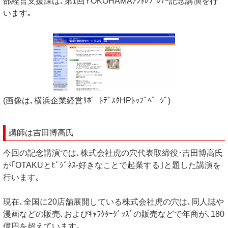
部経営支援課は､第1回YOKOHAMAｱﾝﾄﾚﾌﾟﾚﾅｰ記念講演を行
います｡
(画像は､横浜企業経営ｻﾎﾟｰﾄﾃﾞｽｸHPﾄｯﾌﾟﾍﾟｰｼﾞ)
講師は吉田博高氏
今回の記念講演では､株式会社虎の穴代表取締役･吉田博高氏
が｢OTAKUとﾋﾞｼﾞﾈｽ-好きなことで起業する｣と題した講演を
行います｡
現在､全国に20店舗展開している株式会社虎の穴は､同人誌や
漫画などの販売､およびｷｬﾗｸﾀｰｸﾞｯｽﾞの販売などで年商が､180
億円を超えています｡