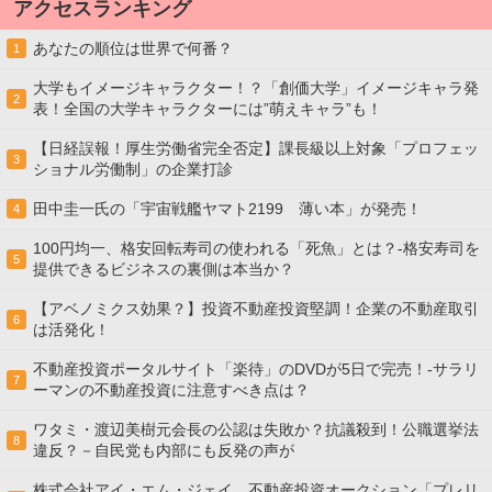
アクセスランキング
あなたの順位は世界で何番？
1
大学もイメージキャラクター！？「創価大学」イメージキャラ発
2
表！全国の大学キャラクターには”萌えキャラ”も！
【日経誤報！厚生労働省完全否定】課長級以上対象「プロフェッ
3
ショナル労働制」の企業打診
田中圭一氏の「宇宙戦艦ヤマト2199 薄い本」が発売！
4
100円均一、格安回転寿司の使われる「死魚」とは？-格安寿司を
5
提供できるビジネスの裏側は本当か？
【アベノミクス効果？】投資不動産投資堅調！企業の不動産取引
6
は活発化！
不動産投資ポータルサイト「楽待」のDVDが5日で完売！-サラリ
7
ーマンの不動産投資に注意すべき点は？
ワタミ・渡辺美樹元会長の公認は失敗か？抗議殺到！公職選挙法
8
違反？－自民党も内部にも反発の声が
株式会社アイ・エム・ジェイ、不動産投資オークション「プレリ