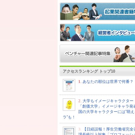
アクセスランキング トップ10
1.
あなたの順位は世界で何番？
2.
大学もイメージキャラクター
「創価大学」イメージキャラ発
国の大学キャラクターには”萌え
ラ”も！
3.
【日経誤報！厚生労働省完全
課長級以上対象「プロフェッシ