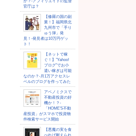
か？-アフィリエイトの監督
官庁は？
【修羅の国の副
業！】福岡県北
九州市で「手り
ゅう弾」発
見！-発見者は10万円ゲッ
ト！
【ネットで稼
ぐ！】”Yahoo!
ブログ”でお小
遣い稼ぎは可能
なのか？-月1万アクセスレ
ベルのブログを作ってみた
アベノミクスで
不動産投資の好
機か！？-
「HOME'S不動
産投資」がスマホで投資物
件検索サービス開始
【悪魔の実を食
べれば耐えられ