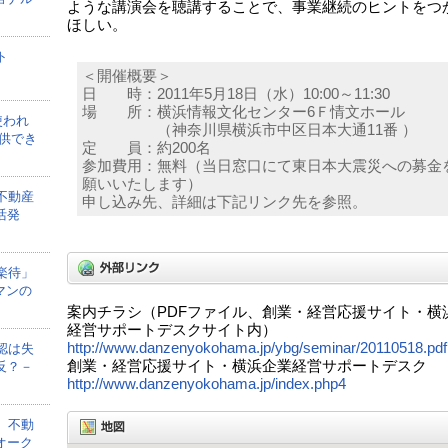
ような講演会を聴講することで、事業継続のヒントをつ
ほしい。
ト
＜開催概要＞
日 時：2011年5月18日（水）10:00～11:30
場 所：横浜情報文化センター6Ｆ情文ホール
使われ
（神奈川県横浜市中区日本大通11番 ）
供でき
定 員：約200名
参加費用：無料（当日窓口にて東日本大震災への募金
願いいたします）
不動産
申し込み先、詳細は下記リンク先を参照。
活発
楽待」
マンの
案内チラシ（PDFファイル、創業・経営応援サイト・横
経営サポートデスクサイト内）
http://www.danzenyokohama.jp/ybg/seminar/20110518.pdf
認は失
創業・経営応援サイト・横浜企業経営サポートデスク
反？－
http://www.danzenyokohama.jp/index.php4
、不動
オーク