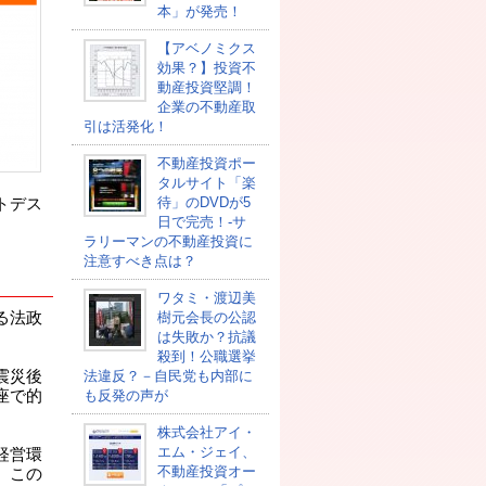
本」が発売！
【アベノミクス
効果？】投資不
動産投資堅調！
企業の不動産取
引は活発化！
不動産投資ポー
タルサイト「楽
待」のDVDが5
トデス
日で完売！-サ
ラリーマンの不動産投資に
注意すべき点は？
ワタミ・渡辺美
る法政
樹元会長の公認
は失敗か？抗議
殺到！公職選挙
震災後
法違反？－自民党も内部に
座で的
も反発の声が
株式会社アイ・
エム・ジェイ、
経営環
不動産投資オー
、この