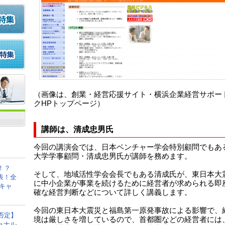
（画像は、創業・経営応援サイト・横浜企業経営サポー
クHPトップページ）
講師は、清成忠男氏
今回の講演会では、日本ベンチャー学会特別顧問でもあ
大学学事顧問・清成忠男氏が講師を務めます。
！？
そして、地域活性学会会長でもある清成氏が、東日本大
表！全
に中小企業が事業を続けるために経営者が求められる即
キャ
確な経営判断などについて詳しく講義します。
今回の東日本大震災と福島第一原発事故による影響で、
否定】
境は厳しさを増しているので、首都圏などの経営者には
ョナル