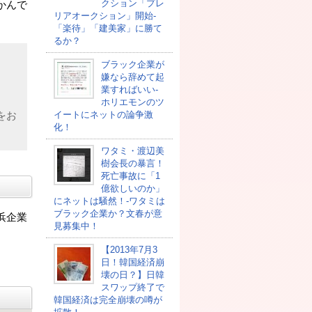
クション「プレ
かんで
リアオークション」開始-
「楽待」「建美家」に勝て
るか？
ブラック企業が
嫌なら辞めて起
業すればいい-
ホリエモンのツ
イートにネットの論争激
をお
化！
ワタミ・渡辺美
樹会長の暴言！
死亡事故に「1
億欲しいのか」
にネットは騒然！-ワタミは
ブラック企業か？文春が意
浜企業
見募集中！
【2013年7月3
日！韓国経済崩
壊の日？】日韓
スワップ終了で
韓国経済は完全崩壊の噂が