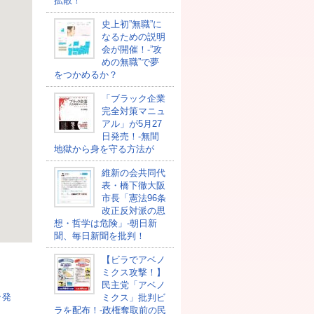
拡散！
史上初”無職”に
なるための説明
会が開催！-”攻
めの無職”で夢
をつかめるか？
「ブラック企業
完全対策マニュ
アル」が5月27
日発売！-無間
地獄から身を守る方法が
維新の会共同代
表・橋下徹大阪
市長「憲法96条
改正反対派の思
想・哲学は危険」-朝日新
聞、毎日新聞を批判！
【ビラでアベノ
ミクス攻撃！】
民主党「アベノ
ラ発
ミクス」批判ビ
ラを配布！-政権奪取前の民