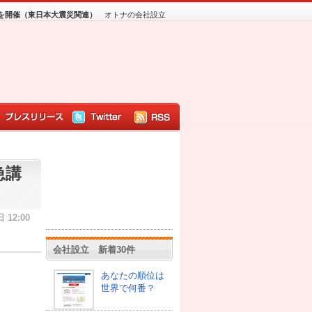
を開催（東日本大震災関連）
オトナの会社設立
急講
 12:00
会社設立 新着30件
あなたの順位は
世界で何番？