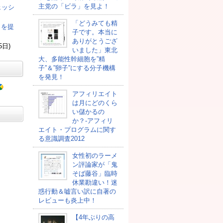
主党の「ビラ」を見よ！
ェッシ
「どうみても精
司を提
子です。本当に
ありがとうござ
5日)
いました」東北
大、多能性幹細胞を”精
子”＆”卵子”にする分子機構
を発見！
アフィリエイト
は月にどのくら
い儲かるの
か？-アフィリ
エイト・プログラムに関す
る意識調査2012
女性初のラーメ
ン評論家が「鬼
そば藤谷」臨時
休業勘違い！迷
惑行動＆嘘言い訳に自著の
レビューも炎上中！
【4年ぶりの高