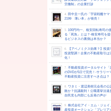
労働制」の企業打診
4.
田中圭一氏の「宇宙戦艦ヤマ
2199 薄い本」が発売！
5.
100円均一、格安回転寿司の
る「死魚」とは？-格安寿司を提
るビジネスの裏側は本当か？
6.
【アベノミクス効果？】投資
投資堅調！企業の不動産取引は
化！
7.
不動産投資ポータルサイト「
のDVDが5日で完売！-サラリー
不動産投資に注意すべき点は？
8.
ワタミ・渡辺美樹元会長の公
敗か？抗議殺到！公職選挙法違
自民党も内部にも反発の声が
9.
株式会社アイ・エム・ジェイ
産投資オークション「プレリア