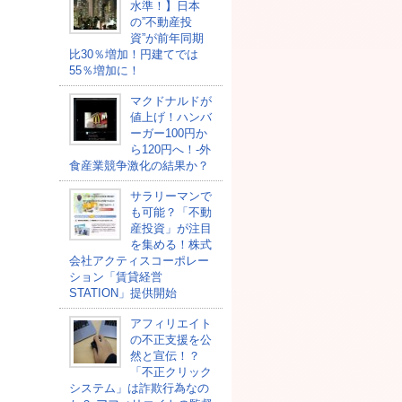
水準！】日本
の”不動産投
資”が前年同期
比30％増加！円建てでは
55％増加に！
マクドナルドが
値上げ！ハンバ
ーガー100円か
ら120円へ！-外
食産業競争激化の結果か？
サラリーマンで
も可能？「不動
産投資」が注目
を集める！株式
会社アクティスコーポレー
ション「賃貸経営
STATION」提供開始
アフィリエイト
の不正支援を公
然と宣伝！？
「不正クリック
システム」は詐欺行為なの