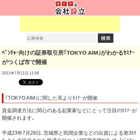
ﾍﾞﾝﾁｬｰ向けの証券取引所｢TOKYO AIM｣がわかるｾﾐﾅｰ
がつくば市で開催
2011年7月11日 11:00
｢TOKYO AIM｣に関した耳よりｾﾐﾅｰが開催
資金調達方法に関心のある起業家などにとって注目のｾﾐﾅｰが
開催されます｡
平成23年7月28日､茨城県と民間企業などの出資による第3ｾｸ