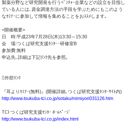
製薬分野など研究開発を行うﾍﾞﾝﾁｬｰ企業などの設立を目指し
ている人には､資金調達方法の手段を学ぶためにもこのよう
なｾﾐﾅｰに参加して情報を集めることをおｽｽﾒします｡
<開催概要>
日 時:平成23年7月28日(木)13:30～15:30
会 場:つくば研究支援ｾﾝﾀｰ･研修室B
参加費:無料
申込先､詳細は下記ﾘﾝｸ先を参照｡
外部ﾘﾝｸ
『耳よりｾﾐﾅｰ(無料)』(開催詳細､つくば研究支援ｾﾝﾀｰｻｲﾄ内)
http://www.tsukuba-tci.co.jp/sotaku/mimiyori031126.htm
TCI つくば研究支援ｾﾝﾀｰ ﾎｰﾑﾍﾟｰｼﾞ
http://www.tsukuba-tci.co.jp/index.html