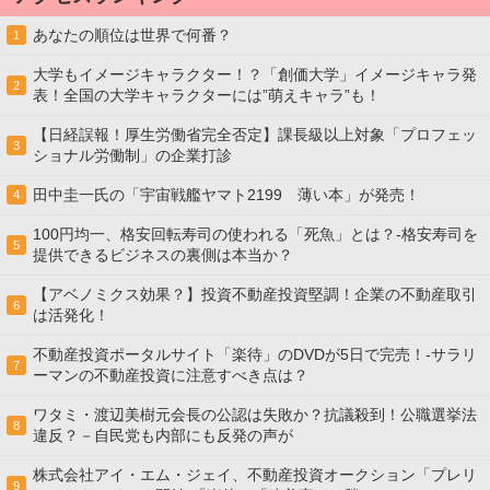
あなたの順位は世界で何番？
1
大学もイメージキャラクター！？「創価大学」イメージキャラ発
2
表！全国の大学キャラクターには”萌えキャラ”も！
【日経誤報！厚生労働省完全否定】課長級以上対象「プロフェッ
3
ショナル労働制」の企業打診
田中圭一氏の「宇宙戦艦ヤマト2199 薄い本」が発売！
4
100円均一、格安回転寿司の使われる「死魚」とは？-格安寿司を
5
提供できるビジネスの裏側は本当か？
【アベノミクス効果？】投資不動産投資堅調！企業の不動産取引
6
は活発化！
不動産投資ポータルサイト「楽待」のDVDが5日で完売！-サラリ
7
ーマンの不動産投資に注意すべき点は？
ワタミ・渡辺美樹元会長の公認は失敗か？抗議殺到！公職選挙法
8
違反？－自民党も内部にも反発の声が
株式会社アイ・エム・ジェイ、不動産投資オークション「プレリ
9