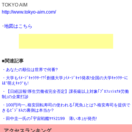
TOKYO AIM
http://www.tokyo-aim.com/
･
地図はこちら
■関連記事
・あなたの順位は世界で何番?
・大学もｲﾒｰｼﾞｷｬﾗｸﾀｰ!?｢創価大学｣ｲﾒｰｼﾞｷｬﾗ発表!全国の大学ｷｬﾗｸﾀｰに
は”萌えｷｬﾗ”も!
・【日経誤報!厚生労働省完全否定】課長級以上対象｢ﾌﾟﾛﾌｪｯｼｮﾅﾙ労働
制｣の企業打診
・100円均一､格安回転寿司の使われる｢死魚｣とは?-格安寿司を提供で
きるﾋﾞｼﾞﾈｽの裏側は本当か?
・田中圭一氏の｢宇宙戦艦ﾔﾏﾄ2199 薄い本｣が発売!
アクセスランキング