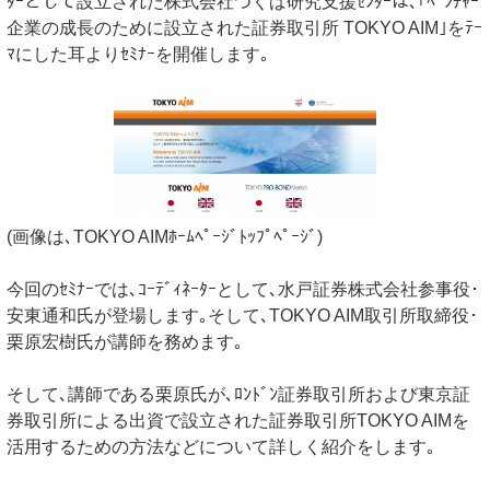
ﾀｰとして設立された株式会社つくば研究支援ｾﾝﾀｰは､｢ﾍﾞﾝﾁｬｰ
企業の成長のために設立された証券取引所 TOKYO AIM｣をﾃｰ
ﾏにした耳よりｾﾐﾅｰを開催します｡
(画像は､TOKYO AIMﾎｰﾑﾍﾟｰｼﾞﾄｯﾌﾟﾍﾟｰｼﾞ)
今回のｾﾐﾅｰでは､ｺｰﾃﾞｨﾈｰﾀｰとして､水戸証券株式会社参事役･
安東通和氏が登場します｡そして､TOKYO AIM取引所取締役･
栗原宏樹氏が講師を務めます｡
そして､講師である栗原氏が､ﾛﾝﾄﾞﾝ証券取引所および東京証
券取引所による出資で設立された証券取引所TOKYO AIMを
活用するための方法などについて詳しく紹介をします｡