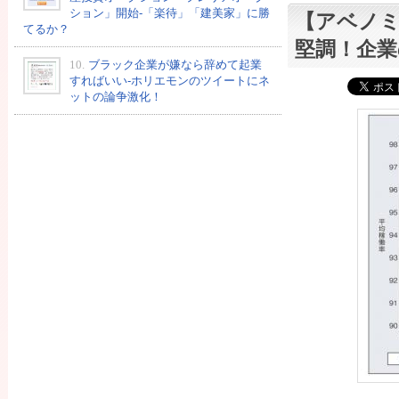
ション」開始-「楽待」「建美家」に勝
【アベノミ
てるか？
堅調！企業
10.
ブラック企業が嫌なら辞めて起業
すればいい-ホリエモンのツイートにネ
ットの論争激化！