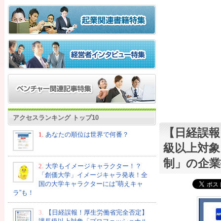
アクセスランキング トップ10
【日経誤報
1.
あなたの順位は世界で何番？
級以上対
制」の企業
2.
大学もイメージキャラクター！？
「創価大学」イメージキャラ発表！全
国の大学キャラクターには”萌えキャ
ラ”も！
3.
【日経誤報！厚生労働省完全否定】