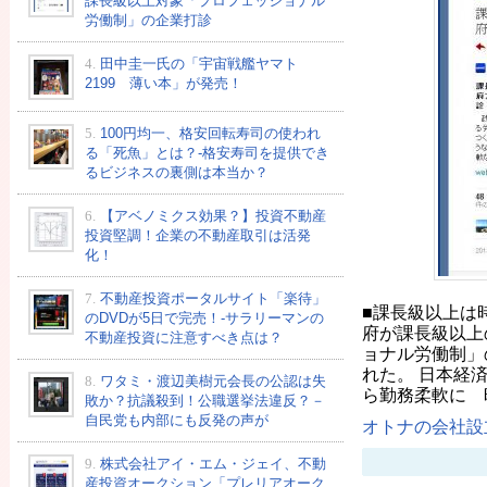
課長級以上対象「プロフェッショナル
労働制」の企業打診
4.
田中圭一氏の「宇宙戦艦ヤマト
2199 薄い本」が発売！
5.
100円均一、格安回転寿司の使われ
る「死魚」とは？-格安寿司を提供でき
るビジネスの裏側は本当か？
6.
【アベノミクス効果？】投資不動産
投資堅調！企業の不動産取引は活発
化！
7.
不動産投資ポータルサイト「楽待」
■課長級以上は時
のDVDが5日で完売！-サラリーマンの
府が課長級以上
不動産投資に注意すべき点は？
ョナル労働制」
れた。 日本経
8.
ワタミ・渡辺美樹元会長の公認は失
ら勤務柔軟に 
敗か？抗議殺到！公職選挙法違反？－
自民党も内部にも反発の声が
オトナの会社設立
9.
株式会社アイ・エム・ジェイ、不動
産投資オークション「プレリアオーク