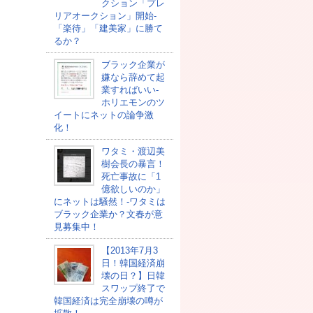
クション「プレ
リアオークション」開始-
「楽待」「建美家」に勝て
るか？
ブラック企業が
嫌なら辞めて起
業すればいい-
ホリエモンのツ
イートにネットの論争激
化！
ワタミ・渡辺美
樹会長の暴言！
死亡事故に「1
億欲しいのか」
にネットは騒然！-ワタミは
ブラック企業か？文春が意
見募集中！
【2013年7月3
日！韓国経済崩
壊の日？】日韓
スワップ終了で
韓国経済は完全崩壊の噂が