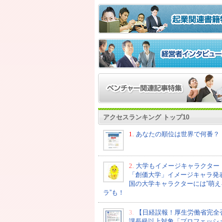
アクセスランキング トップ10
1.
あなたの順位は世界で何番？
2.
大学もイメージキャラクター
「創価大学」イメージキャラ発
国の大学キャラクターには”萌え
ラ”も！
3.
【日経誤報！厚生労働省完全
課長級以上対象「プロフェッシ