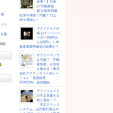
水準！】日本
の”不動産投
資”が前年同期
ラ発
比30％増加！円建てでは
55％増加に！
ェッシ
マクドナルドが
値上げ！ハンバ
司を提
ーガー100円か
ら120円へ！-外
5日)
食産業競争激化の結果か？
サラリーマンで
も可能？「不動
産投資」が注目
を集める！株式
会社アクティスコーポレー
ション「賃貸経営
STATION」提供開始
アフィリエイト
の不正支援を公
然と宣伝！？
「不正クリック
システム」は詐欺行為なの