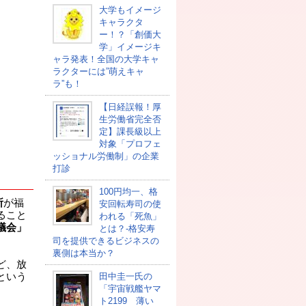
大学もイメージ
キャラクタ
ー！？「創価大
学」イメージキ
ャラ発表！全国の大学キャ
ラクターには”萌えキャ
ラ”も！
【日経誤報！厚
生労働省完全否
定】課長級以上
対象「プロフェ
ッショナル労働制」の企業
打診
100円均一、格
所
が福
安回転寿司の使
ること
われる「死魚」
議会」
とは？-格安寿
司を提供できるビジネスの
裏側は本当か？
ど、放
という
田中圭一氏の
「宇宙戦艦ヤマ
ト2199 薄い