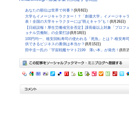
あなたの順位は世界で何番？
(9月8日)
大学もイメージキャラクター！？「創価大学」イメージキャ
表！全国の大学キャラクターには”萌えキャラ”も！
(8月26日)
【日経誤報！厚生労働省完全否定】課長級以上対象「プロフ
ョナル労働制」の企業打診
(8月18日)
100円均一、格安回転寿司の使われる「死魚」とは？-格安寿
供できるビジネスの裏側は本当か？
(8月15日)
田中圭一氏の「宇宙戦艦ヤマト2199 薄い本」が発売！
(8月1