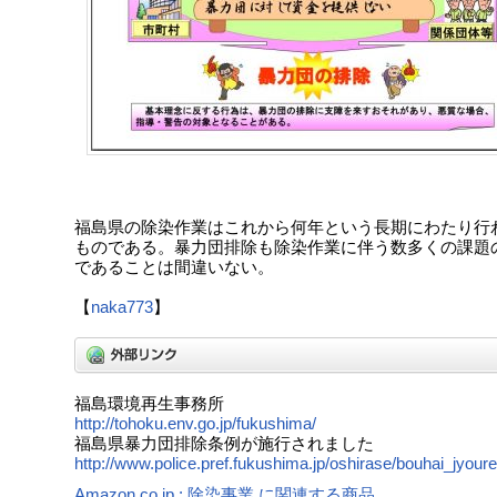
福島県の除染作業はこれから何年という長期にわたり行
ものである。暴力団排除も除染作業に伴う数多くの課題
であることは間違いない。
【
naka773
】
福島環境再生事務所
http://tohoku.env.go.jp/fukushima/
福島県暴力団排除条例が施行されました
http://www.police.pref.fukushima.jp/oshirase/bouhai_jyoure
Amazon.co.jp : 除染事業 に関連する商品