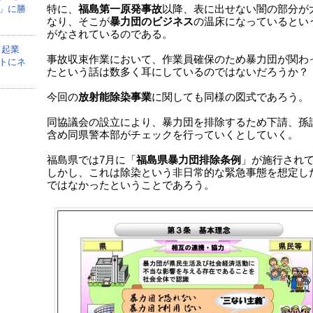
」に勝
特に、
福島第一原発事故
以降、表に出せない闇の部分が
なり、そこが
暴力団のビジネス
の温床になっているとい
がなされているのである。
て起業
事故収束作業において、作業員確保のため暴力団が関わ
トにネ
たという話は数多く耳にしているのではないだろうか？
今回の
放射能除染事業
に関しても同様の図式であろう。
同協議会の設立により、暴力団を排除するため下請、孫
含め同県警本部がチェックを行っていくとしていく。
福島県では7月に「
福島県暴力団排除条例
」が施行され
しかし、これは除染という非日常的な緊急事態を想定し
ではなかったということであろう。