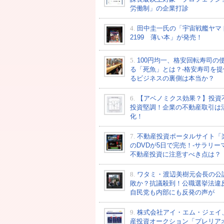
労働制」の企業打診
4.
田中圭一氏の「宇宙戦艦ヤマ
2199 薄い本」が発売！
5.
100円均一、格安回転寿司の
る「死魚」とは？-格安寿司を提
るビジネスの裏側は本当か？
6.
【アベノミクス効果？】投資
投資堅調！企業の不動産取引は
化！
7.
不動産投資ポータルサイト「
のDVDが5日で完売！-サラリー
不動産投資に注意すべき点は？
8.
ワタミ・渡辺美樹元会長の公
敗か？抗議殺到！公職選挙法違
自民党も内部にも反発の声が
9.
株式会社アイ・エム・ジェイ
産投資オークション「プレリア