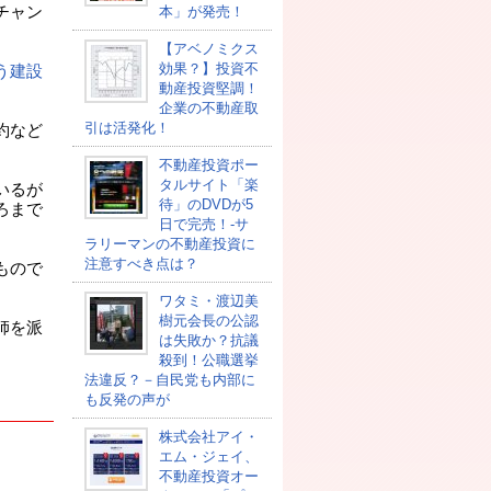
チャン
本」が発売！
【アベノミクス
効果？】投資不
う建設
動産投資堅調！
企業の不動産取
引は活発化！
約など
不動産投資ポー
タルサイト「楽
いるが
待」のDVDが5
ろまで
日で完売！-サ
ラリーマンの不動産投資に
注意すべき点は？
もので
ワタミ・渡辺美
樹元会長の公認
師を派
は失敗か？抗議
殺到！公職選挙
法違反？－自民党も内部に
も反発の声が
株式会社アイ・
。
エム・ジェイ、
不動産投資オー