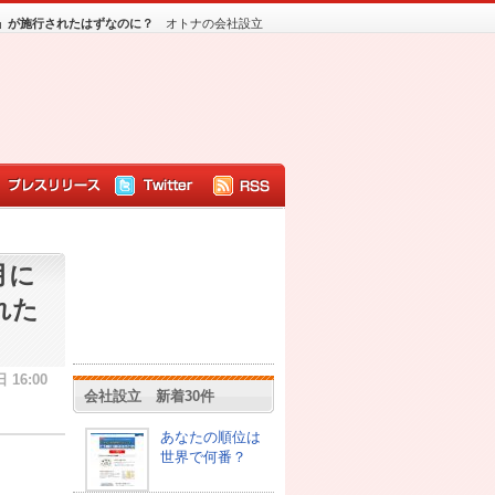
」が施行されたはずなのに？
オトナの会社設立
月に
れた
 16:00
会社設立 新着30件
あなたの順位は
世界で何番？