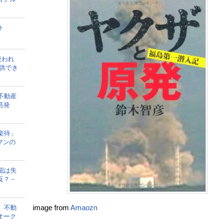
ト
使われ
供でき
不動産
活発
楽待」
マンの
認は失
反？－
、不動
image from
Amaozn
オーク