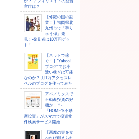
か？-アフィリエイトの監督
官庁は？
【修羅の国の副
業！】福岡県北
九州市で「手り
ゅう弾」発
見！-発見者は10万円ゲッ
ト！
【ネットで稼
ぐ！】”Yahoo!
ブログ”でお小
遣い稼ぎは可能
なのか？-月1万アクセスレ
ベルのブログを作ってみた
アベノミクスで
不動産投資の好
機か！？-
「HOME'S不動
産投資」がスマホで投資物
件検索サービス開始
【悪魔の実を食
べれば耐えられ