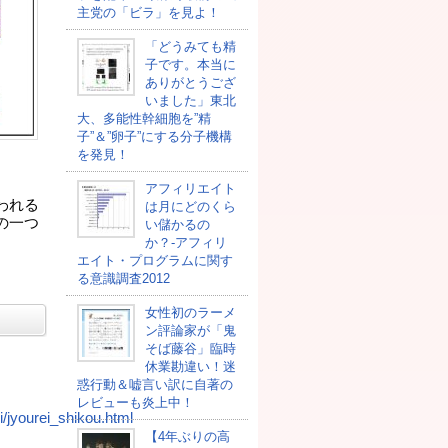
主党の「ビラ」を見よ！
「どうみても精
子です。本当に
ありがとうござ
いました」東北
大、多能性幹細胞を”精
子”＆”卵子”にする分子機構
を発見！
アフィリエイト
われる
は月にどのくら
の一つ
い儲かるの
か？-アフィリ
エイト・プログラムに関す
る意識調査2012
女性初のラーメ
ン評論家が「鬼
そば藤谷」臨時
休業勘違い！迷
惑行動＆嘘言い訳に自著の
レビューも炎上中！
i/jyourei_shikou.html
【4年ぶりの高