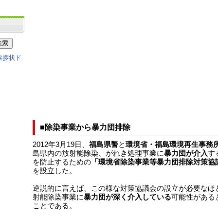
■除染事業から暴力団排除
2012年3月19日、
福島県警
と
環境省・福島環境再生事務
島県内の放射能除染、がれき処理事業に
暴力団が介入
す
を防止するための
「環境省除染事業等暴力団排除対策協
を設立した。
逆説的に言えば、この様な対策協議会の設立が必要なほ
射能除染事業に
暴力団が深く介入している
可能性がある
ことである。