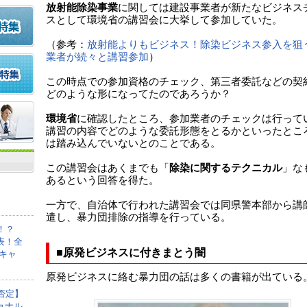
放射能除染事業
に関しては建設事業者が新たなビジネス
スとして環境省の講習会に大挙して参加していた。
（参考：
放射能よりもビジネス！除染ビジネス参入を狙
業者が続々と講習参加
）
この時点での参加資格のチェック、第三者委託などの契
どのような形になってたのであろうか？
環境省
に確認したところ、参加業者のチェックは行って
講習の内容でどのような委託形態をとるかといったとこ
は踏み込んでいないとのことである。
この講習会はあくまでも「
除染に関するテクニカル
」な
あるという回答を得た。
一方で、自治体で行われた講習会では同県警本部から講
遣し、暴力団排除の指導を行っている。
！？
表！全
■原発ビジネスに付きまとう闇
キャ
原発ビジネスに絡む暴力団の話は多くの書籍が出ている
否定】
ョナル